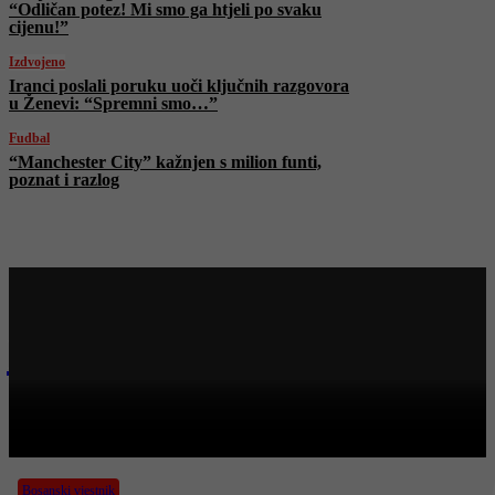
“Odličan potez! Mi smo ga htjeli po svaku
cijenu!”
Izdvojeno
Iranci poslali poruku uoči ključnih razgovora
u Ženevi: “Spremni smo…”
Fudbal
“Manchester City” kažnjen s milion funti,
poznat i razlog
Najnovije na Face TV
Bosanski vjestnik
BOSANSKI VJESTNIK – 19. 6. 2025.
Bosanski vjestnik