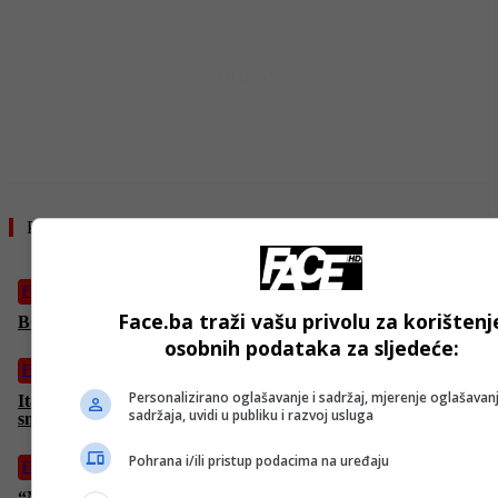
- OGLAS -
Pročitajte još
Fudbal
Face.ba traži vašu privolu za korištenj
BOMBA u Bordo klubu: Na Koševo stiže Nermin Mujkić
osobnih podataka za sljedeće:
Fudbal
Personalizirano oglašavanje i sadržaj, mjerenje oglašavanj
Italijanska legenda o Džekinom transferu: “Odličan potez! Mi
sadržaja, uvidi u publiku i razvoj usluga
smo ga htjeli po svaku cijenu!”
Pohrana i/ili pristup podacima na uređaju
Fudbal
“Manchester City” kažnjen s milion funti, poznat i razlog