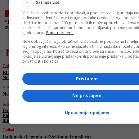
Saznajte više
Vaši će se osobni podaci obrađivati, a podatke s vašeg uređaja (ko
Fudbal
jedinstvene identifikatore i druge podatke uređaja) mogu pohranjiv
“Parma” imenovala novog trenera! Nema ni trideset godina, a
dijeliti te im pristupati 203 partnera ili ih može upotrebljavati ova
zanat “ispekao” kod Artete
lokacija. Mi i naši partneri možemo upotrebljavati precizne podat
geolociranju.
Popis partnera.
Neki dobavljači mogu obrađivati vaše osobne podatke na temelju
najnovije
legitimnog interesa. Ako se ne slažete s tim, u nastavku možete upr
svojim opcijama. Potražite vezu pri dnu ove stranice ili na izborni
lokacije za upravljanje pristankom ili povlačenje pristanka u post
privatnosti i kolačića.
Fudbal
BOMBA u Bordo klubu: Na Koševo stiže
Nermin Mujkić
Pristajem
Izdvojeno
Napadnuta bolnica u Teheranu
Ne pristajem
Izdvojeno
Izrael bez ikakve milosti! I danas ubijeni
Upravljanje opcijama
Palestinci koji su čekali u redu za
humanitarnu pomoć
Fudbal
Italijanska legenda o Džekinom transferu: