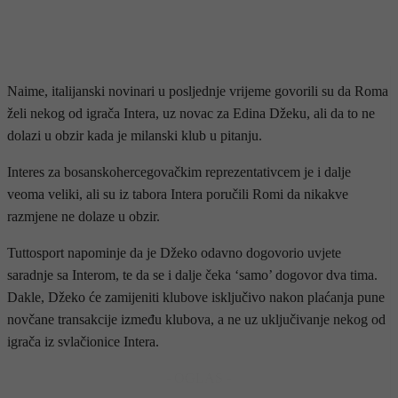
Naime, italijanski novinari u posljednje vrijeme govorili su da Roma
želi nekog od igrača Intera, uz novac za Edina Džeku, ali da to ne
dolazi u obzir kada je milanski klub u pitanju.
Interes za bosanskohercegovačkim reprezentativcem je i dalje
veoma veliki, ali su iz tabora Intera poručili Romi da nikakve
razmjene ne dolaze u obzir.
Tuttosport napominje da je Džeko odavno dogovorio uvjete
saradnje sa Interom, te da se i dalje čeka ‘samo’ dogovor dva tima.
Dakle, Džeko će zamijeniti klubove isključivo nakon plaćanja pune
novčane transakcije između klubova, a ne uz uključivanje nekog od
igrača iz svlačionice Intera.
- OGLAS -