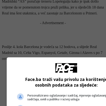
Madridski “AS” poručuje treneru Lopeteguiju kako je ipak došlo
vrijeme da se pomenutom trojcu pruži prilika, jer u sljedećih 18 dana
Real ima šest utakmica, a već zaostaje za Barcelonom u Primeri.
- Advertisement -
Poslije 4. kola Barcelona je vodeća sa 12 bodova, a slijede Real
Madrid sa 10, Celta Vigo, Espanyol, Getafe, Girona i Alaves s po 7
osvojenih bodova.
Face.ba traži vašu privolu za korištenj
osobnih podataka za sljedeće:
Personalizirano oglašavanje i sadržaj, mjerenje oglašavanj
- OGLAS -
sadržaja, uvidi u publiku i razvoj usluga