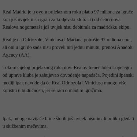
Real Madrid je u ovom prijelaznom roku platio 97 miliona za igrače
koji još uvijek nisu igrali za kraljevski klub. Tri od četiri nova
Realova nogometaša još uvijek nisu debitirala za madridsku ekipu.
Real je na Odriozolu, Viniciusa i Mariana potrošio 97 miliona eura,
ali oni u igri do sada nisu proveli niti jednu minutu, prenosi Anadolu
Agency (AA).
Tokom cijelog prijelaznog roka novi Realov trener Julen Lopetegui
od uprave kluba je zahtijevao dovođenje napadača. Pojedini španski
mediji ipak navode da će Real Odriozola i Viniciusa mnogo više
koristiti u budućnosti, jer se radi o mladim igračima.
- OGLAS -
Ipak, mnoge navijače brine što ih još uvijek nisu imali priliku gledati
u službenim mečevima.