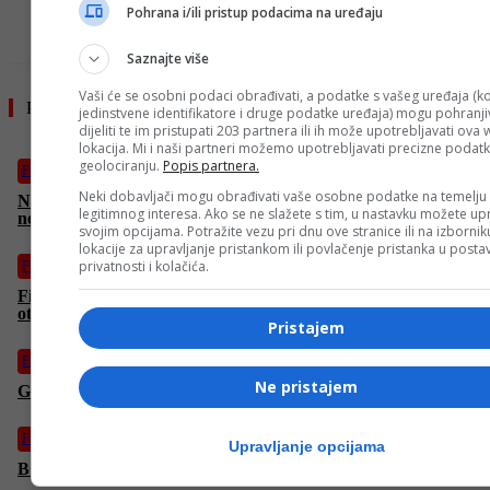
Pohrana i/ili pristup podacima na uređaju
Saznajte više
Vaši će se osobni podaci obrađivati, a podatke s vašeg uređaja (ko
Pročitajte još
jedinstvene identifikatore i druge podatke uređaja) mogu pohranjiv
dijeliti te im pristupati 203 partnera ili ih može upotrebljavati ova
lokacija. Mi i naši partneri možemo upotrebljavati precizne podat
geolociranju.
Popis partnera.
Fudbal
Neki dobavljači mogu obrađivati vaše osobne podatke na temelju
Ništa od Sarajeva: Asmir Begović ima novi klub, branit će za
legitimnog interesa. Ako se ne slažete s tim, u nastavku možete upr
nekadašnjeg prvaka Engleske
svojim opcijama. Potražite vezu pri dnu ove stranice ili na izborni
lokacije za upravljanje pristankom ili povlačenje pristanka u post
privatnosti i kolačića.
Fudbal
Fiorentina će tek u julu zvanično predstaviti Džeku: Italijani
otkrili razlog
Pristajem
Fudbal
Ne pristajem
Giovanni Troupee potpisao za FK “Željezničar”
Fudbal
Upravljanje opcijama
BOMBA u Bordo klubu: Na Koševo stiže Nermin Mujkić