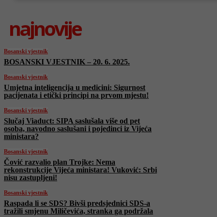
najnovije
Bosanski vjestnik
BOSANSKI VJESTNIK – 20. 6. 2025.
Bosanski vjestnik
Umjetna inteligencija u medicini: Sigurnost
pacijenata i etički principi na prvom mjestu!
Bosanski vjestnik
Slučaj Viaduct: SIPA saslušala više od pet
osoba, navodno saslušani i pojedinci iz Vijeća
ministara?
Bosanski vjestnik
Čović razvalio plan Trojke: Nema
rekonstrukcije Vijeća ministara! Vuković: Srbi
nisu zastupljeni!
Bosanski vjestnik
Raspada li se SDS? Bivši predsjednici SDS-a
tražili smjenu Miličevića, stranka ga podržala