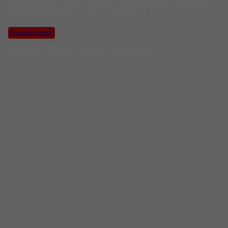
Slučaj Viaduct: SIPA saslušala više od pet osoba, navodno
saslušani i pojedinci iz Vijeća ministara?
Bosanski vjestnik
Čović razvalio plan Trojke: Nema rekonstrukcije Vijeća
ministara! Vuković: Srbi nisu zastupljeni!