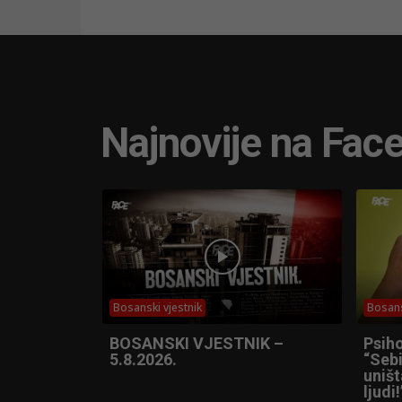
Najnovije na Fac
Bosanski vjestnik
Bosans
BOSANSKI VJESTNIK –
Psih
5.8.2026.
“Sebi
uniš
ljudi!