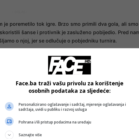
- OGLAS -
 je poremetilo tok igre. Brzo smo primili dva gola, ali smo
skoristili šanse i protivnik je zasluženo pobijedio. Pred na
ljamo o njoj, jer se odlučuje o pobjedniku turnira.
- OGLAS -
Face.ba traži vašu privolu za korištenje
osobnih podataka za sljedeće:
Personalizirano oglašavanje i sadržaj, mjerenje oglašavanja i
sadržaja, uvidi u publiku i razvoj usluga
Pohrana i/ili pristup podacima na uređaju
Saznajte više