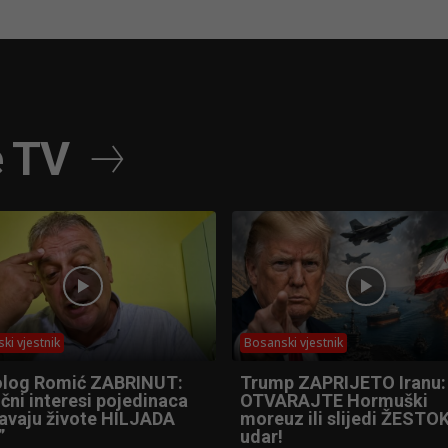
e TV
ki vjestnik
Bosanski vjestnik
olog Romić ZABRINUT:
Trump ZAPRIJETO Iranu:
čni interesi pojedinaca
OTVARAJTE Hormuški
tavaju živote HILJADA
moreuz ili slijedi ŽESTOK
”
udar!