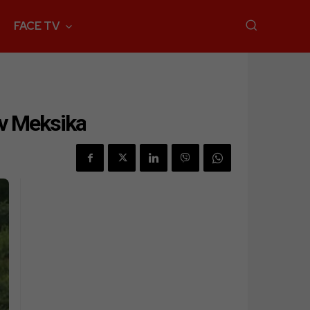
FACE TV
iv Meksika