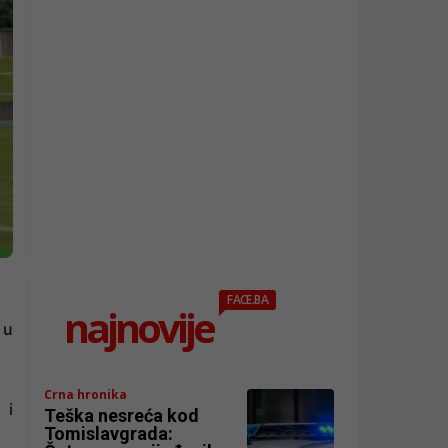
FACE.BA
najnovije
 u
Crna hronika
 i
Teška nesreća kod
Tomislavgrada: