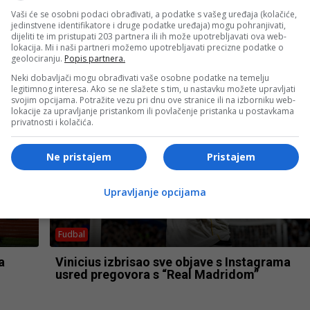
Vaši će se osobni podaci obrađivati, a podatke s vašeg uređaja (kolačiće,
jedinstvene identifikatore i druge podatke uređaja) mogu pohranjivati,
dijeliti te im pristupati 203 partnera ili ih može upotrebljavati ova web-
Fudbal
lokacija. Mi i naši partneri možemo upotrebljavati precizne podatke o
geolociranju.
Popis partnera.
“Sarajevo” protiv “Radnika” ipak neće igrati
na Koševu, poznat novi domaćin utakmice
Neki dobavljači mogu obrađivati vaše osobne podatke na temelju
legitimnog interesa. Ako se ne slažete s tim, u nastavku možete upravljati
svojim opcijama. Potražite vezu pri dnu ove stranice ili na izborniku web-
lokacije za upravljanje pristankom ili povlačenje pristanka u postavkama
privatnosti i kolačića.
Ne pristajem
Pristajem
Upravljanje opcijama
Fudbal
a
Vinicius izbrisao sve objave s Instagrama
usred pregovora s “Real Madridom”