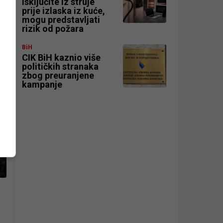
isključite iz struje
prije izlaska iz kuće,
mogu predstavljati
rizik od požara
BiH
CIK BiH kaznio više
političkih stranaka
zbog preuranjene
kampanje