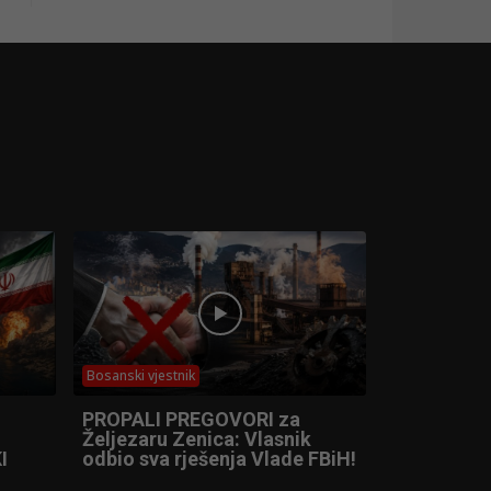
Bosanski vjestnik
PROPALI PREGOVORI za
Željezaru Zenica: Vlasnik
I
odbio sva rješenja Vlade FBiH!