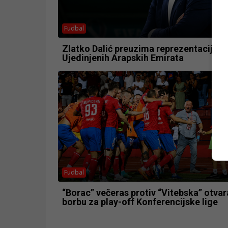
Fudbal
Zlatko Dalić preuzima reprezentaciju
Ujedinjenih Arapskih Emirata
Fudbal
“Borac” večeras protiv “Vitebska” otvar
borbu za play-off Konferencijske lige