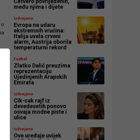
Četvero povrijeđenih,
među njima i dijete
Izdvojeno
 u
Evropa na udaru
ekstremnih vrućina:
ma
Italija uvela crveni
alarm, Austrija oborila
temperaturni rekord
Fudbal
Zlatko Dalić preuzima
reprezentaciju
Ujedinjenih Arapskih
Emirata
Izdvojeno
Cik-cak rajf iz
devedesetih ponovo
osvaja modne piste i
ulice
Izdvojeno
Ove uređaje uvijek