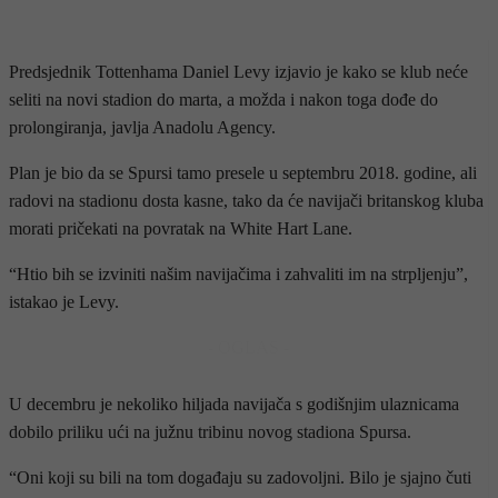
Predsjednik Tottenhama Daniel Levy izjavio je kako se klub neće
seliti na novi stadion do marta, a možda i nakon toga dođe do
prolongiranja, javlja Anadolu Agency.
Plan je bio da se Spursi tamo presele u septembru 2018. godine, ali
radovi na stadionu dosta kasne, tako da će navijači britanskog kluba
morati pričekati na povratak na White Hart Lane.
“Htio bih se izviniti našim navijačima i zahvaliti im na strpljenju”,
istakao je Levy.
- OGLAS -
U decembru je nekoliko hiljada navijača s godišnjim ulaznicama
dobilo priliku ući na južnu tribinu novog stadiona Spursa.
“Oni koji su bili na tom događaju su zadovoljni. Bilo je sjajno čuti