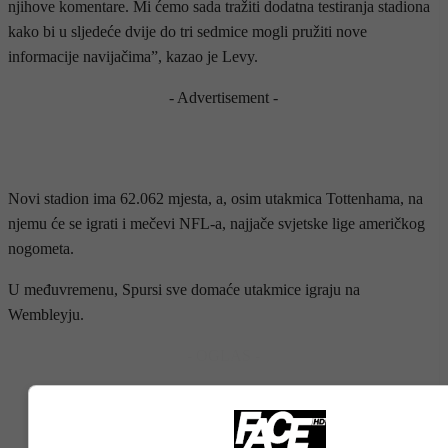
njihove komentare. Mi ćemo sada tražiti dodatna testiranja stadiona
kako bi u sljedeće dvije do tri sedmice mogli pružiti nove
informacije navijačima”, kazao je Levy.
- Advertisement -
Novi stadion ima 62.062 mjesta, a, osim utakmica Tottenhama, na
njemu će se igrati i mečevi NFL-a, najjače svjetske lige američkog
nogometa.
U međuvremenu, Spursi sve domaće utakmice igraju na
Wembleyju.
- OGLAS -