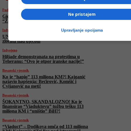
Fudbal
Ne pristajem
Giovanni Troupee potpisao za FK
“Željezničar”
Upravljanje opcijama
Izdvojeno
UN ponovo stavio Izrael na crnu listu zbog
zločina nad djecom
Izdvojeno
Hiljade demonstranata na protestima u
Teheranu: “Ovo je otpor iranske nacije!”
Bosanski vjestnik
Ko je “hapio” 113 miliona KM?! Kajganić
najavio hapšenja: Bećirović, Komšić i
Cvijanović na meti!
Bosanski vjestnik
ŠOKANTNO, SKANDALOZNO! Ko je
finansirao “Viaduktovu” tužbu tešku 113
miliona KM i “uništio” BiH?!
Bosanski vjestnik
“Viaduct” – Dodikova omča od 113 miliona