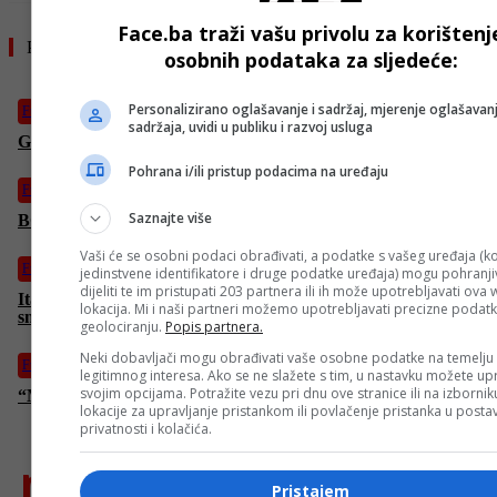
Face.ba traži vašu privolu za korištenj
Pročitajte još
osobnih podataka za sljedeće:
Personalizirano oglašavanje i sadržaj, mjerenje oglašavanj
Fudbal
sadržaja, uvidi u publiku i razvoj usluga
Giovanni Troupee potpisao za FK “Željezničar”
Pohrana i/ili pristup podacima na uređaju
Fudbal
Saznajte više
BOMBA u Bordo klubu: Na Koševo stiže Nermin Mujkić
Vaši će se osobni podaci obrađivati, a podatke s vašeg uređaja (ko
Fudbal
jedinstvene identifikatore i druge podatke uređaja) mogu pohranjiv
dijeliti te im pristupati 203 partnera ili ih može upotrebljavati ova
Italijanska legenda o Džekinom transferu: “Odličan potez! Mi
lokacija. Mi i naši partneri možemo upotrebljavati precizne podat
smo ga htjeli po svaku cijenu!”
geolociranju.
Popis partnera.
Neki dobavljači mogu obrađivati vaše osobne podatke na temelju
Fudbal
legitimnog interesa. Ako se ne slažete s tim, u nastavku možete upr
svojim opcijama. Potražite vezu pri dnu ove stranice ili na izborni
“Manchester City” kažnjen s milion funti, poznat i razlog
lokacije za upravljanje pristankom ili povlačenje pristanka u post
privatnosti i kolačića.
najnovije
Pristajem