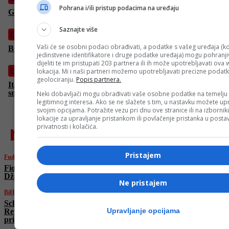
Pohrana i/ili pristup podacima na uređaju
Giovanni Troupee potpisao za FK “Željezničar”
Saznajte više
Fudbal
Vaši će se osobni podaci obrađivati, a podatke s vašeg uređaja (ko
BOMBA u Bordo klubu: Na Koševo stiže Nermin Mujkić
jedinstvene identifikatore i druge podatke uređaja) mogu pohranjiv
dijeliti te im pristupati 203 partnera ili ih može upotrebljavati ova
lokacija. Mi i naši partneri možemo upotrebljavati precizne podat
Fudbal
geolociranju.
Popis partnera.
Italijanska legenda o Džekinom transferu: “Odličan potez! Mi
smo ga htjeli po svaku cijenu!”
Neki dobavljači mogu obrađivati vaše osobne podatke na temelju
legitimnog interesa. Ako se ne slažete s tim, u nastavku možete upr
svojim opcijama. Potražite vezu pri dnu ove stranice ili na izborni
lokacije za upravljanje pristankom ili povlačenje pristanka u post
najnovije
privatnosti i kolačića.
Pristajem
Fudbal
Fiorentina će tek u julu zvanično predstaviti
Džeku: Italijani otkrili razlog
Ne pristajem
BiH
Schmidt se sastao sa Čovićem u Mostaru:
Upravljanje opcijama
Reforma Izbornog zakona ostaje ključni
prioritet