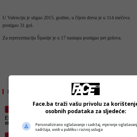
U Valenciju je stigao 2015. godine, u čijem dresu je u 114 mečeva
postigao 31 gol.
Za reprezentaciju Španije je u 17 nastupa postigao pet golova.
- OGLAS -
Pročitajte još
Face.ba traži vašu privolu za korištenj
Fudbal
osobnih podataka za sljedeće:
Fiorentina će tek u julu zvanično predstaviti Džeku: Italijani
otkrili razlog
Personalizirano oglašavanje i sadržaj, mjerenje oglašavanj
sadržaja, uvidi u publiku i razvoj usluga
Fudbal