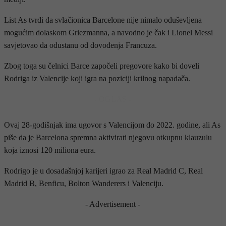
List As tvrdi da svlačionica Barcelone nije nimalo oduševljena
mogućim dolaskom Griezmanna, a navodno je čak i Lionel Messi
savjetovao da odustanu od dovođenja Francuza.
Zbog toga su čelnici Barce započeli pregovore kako bi doveli
Rodriga iz Valencije koji igra na poziciji krilnog napadača.
- OGLAS -
Ovaj 28-godišnjak ima ugovor s Valencijom do 2022. godine, ali As
piše da je Barcelona spremna aktivirati njegovu otkupnu klauzulu
koja iznosi 120 miliona eura.
Rodrigo je u dosadašnjoj karijeri igrao za Real Madrid C, Real
Madrid B, Benficu, Bolton Wanderers i Valenciju.
- Advertisement -