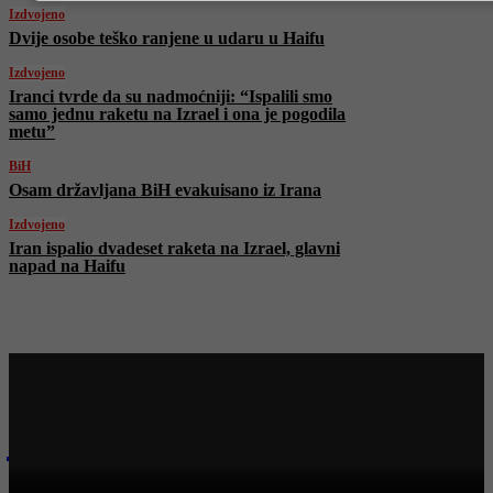
Izdvojeno
Dvije osobe teško ranjene u udaru u Haifu
Izdvojeno
Iranci tvrde da su nadmoćniji: “Ispalili smo
samo jednu raketu na Izrael i ona je pogodila
metu”
BiH
Osam državljana BiH evakuisano iz Irana
Izdvojeno
Iran ispalio dvadeset raketa na Izrael, glavni
napad na Haifu
Najnovije na Face TV