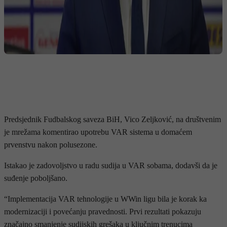
Predsjednik Fudbalskog saveza BiH, Vico Zeljković, na društvenim
je mrežama komentirao upotrebu VAR sistema u domaćem
prvenstvu nakon polusezone.
Istakao je zadovoljstvo u radu sudija u VAR sobama, dodavši da je
suđenje poboljšano.
“Implementacija VAR tehnologije u WWin ligu bila je korak ka
modernizaciji i povećanju pravednosti. Prvi rezultati pokazuju
značajno smanjenje sudijskih grešaka u ključnim trenucima