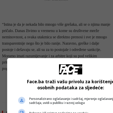
“Istina je da je nekada bilo mnogo više grešaka, ali se o njima manje
pričalo. Danas živimo u vremenu u kome su društvene mreže
neminovnost, a svaka utakmica se direktno prenosi i sve je mnogo
transparentnije nego što je bilo ranije. Naravno, greške i dalje
postoje i dešavaju se, ali su za to postojale i određene sankcije.
Moramo imati razumijevanje i za arbitre koji su pod velikim
pritiskom, ali generalno, mislim da nam je VAR mnogo donio u
pogledu kvaliteta suđenja i samog takmičenja”, rekao je Zeljković.
- OGLAS -
Face.ba traži vašu privolu za korištenj
osobnih podataka za sljedeće:
Personalizirano oglašavanje i sadržaj, mjerenje oglašavanj
sadržaja, uvidi u publiku i razvoj usluga
Pročitajte još