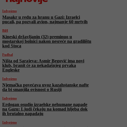
Izdvojeno
Masakr u redu za hranu u Gazi: Izraelci
pucali, pa pozvali avion, najmanje 60 mrtvih
BiH
Kineski državljanin (32) preminuo u
mostarskoj bolnici nakon nesreće na gradilištu
kod Stoca
Fudbal
Ništa od Sarajeva: Asmir Begović ima novi
klub, branit će za nekadašnjeg prvaka
Engleske
Izdvojeno
Njemačka povećava uvoz kazahstanske nafte
da bi smanjila ovisnost o Rusiji
Izdvojeno
Erdogan osudio izraelske nehumane napade
na Gazu: Ljudi čekaju na komad hljeba dok
ih brutalno napadaju
Izdvojeno