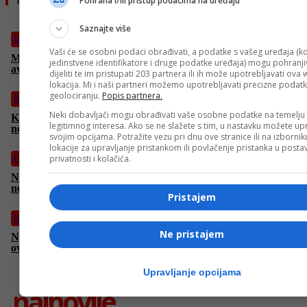
Pohrana i/ili pristup podacima na uređaju
Saznajte više
Izdvojeno
Vaši će se osobni podaci obrađivati, a podatke s vašeg uređaja (ko
Masakr u redu za hranu u Gazi: Izraelci pucali, pa pozvali
jedinstvene identifikatore i druge podatke uređaja) mogu pohranjiv
avion, najmanje 60 mrtvih
dijeliti te im pristupati 203 partnera ili ih može upotrebljavati ova
lokacija. Mi i naši partneri možemo upotrebljavati precizne podat
geolociranju.
Popis partnera.
BiH
Neki dobavljači mogu obrađivati vaše osobne podatke na temelju
Kineski državljanin (32) preminuo u mostarskoj bolnici nakon
legitimnog interesa. Ako se ne slažete s tim, u nastavku možete upr
nesreće na gradilištu kod Stoca
svojim opcijama. Potražite vezu pri dnu ove stranice ili na izborni
lokacije za upravljanje pristankom ili povlačenje pristanka u post
privatnosti i kolačića.
Fudbal
Ništa od Sarajeva: Asmir Begović ima novi klub, branit će za
nekadašnjeg prvaka Engleske
Pristajem
Izdvojeno
Ne pristajem
Njemačka povećava uvoz kazahstanske nafte da bi smanjila
ovisnost o Rusiji
Upravljanje opcijama
najnovije