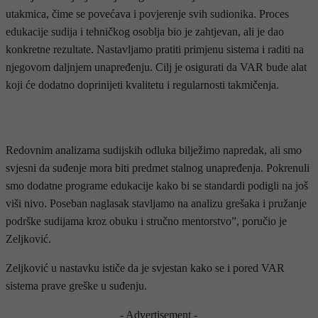
utakmica, čime se povećava i povjerenje svih sudionika. Proces
edukacije sudija i tehničkog osoblja bio je zahtjevan, ali je dao
konkretne rezultate. Nastavljamo pratiti primjenu sistema i raditi na
njegovom daljnjem unapređenju. Cilj je osigurati da VAR bude alat
koji će dodatno doprinijeti kvalitetu i regularnosti takmičenja.
- OGLAS -
Redovnim analizama sudijskih odluka bilježimo napredak, ali smo
svjesni da suđenje mora biti predmet stalnog unapređenja. Pokrenuli
smo dodatne programe edukacije kako bi se standardi podigli na još
viši nivo. Poseban naglasak stavljamo na analizu grešaka i pružanje
podrške sudijama kroz obuku i stručno mentorstvo”, poručio je
Zeljković.
Zeljković u nastavku ističe da je svjestan kako se i pored VAR
sistema prave greške u suđenju.
- Advertisement -