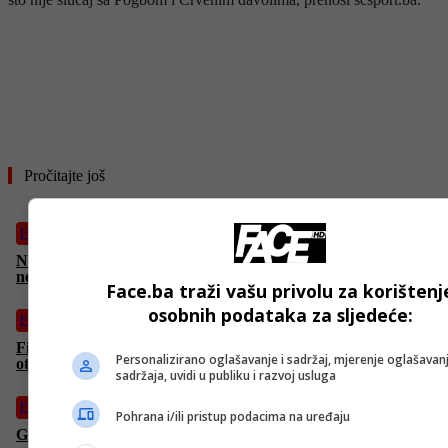
- OGLAS -
Pročitajte još
Fudbal
Ništa od Sarajeva: Asmir Begović ima novi klub, branit će za
nekadašnjeg prvaka Engleske
Face.ba traži vašu privolu za korištenj
osobnih podataka za sljedeće:
Fudbal
Fiorentina će tek u julu zvanično predstaviti Džeku: Italijani
Personalizirano oglašavanje i sadržaj, mjerenje oglašavanj
otkrili razlog
sadržaja, uvidi u publiku i razvoj usluga
Fudbal
Pohrana i/ili pristup podacima na uređaju
Giovanni Troupee potpisao za FK “Željezničar”