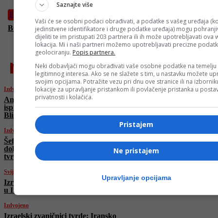
Saznajte više
Fudbal
Vaši će se osobni podaci obrađivati, a podatke s vašeg uređaja (ko
BOMBA u Bordo klubu: Na Koševo stiže Nermin Mujkić
jedinstvene identifikatore i druge podatke uređaja) mogu pohranjiv
dijeliti te im pristupati 203 partnera ili ih može upotrebljavati ova
lokacija. Mi i naši partneri možemo upotrebljavati precizne podat
geolociranju.
Popis partnera.
najnovije
Neki dobavljači mogu obrađivati vaše osobne podatke na temelju
legitimnog interesa. Ako se ne slažete s tim, u nastavku možete upr
svojim opcijama. Potražite vezu pri dnu ove stranice ili na izborni
lokacije za upravljanje pristankom ili povlačenje pristanka u post
Izdvojeno
privatnosti i kolačića.
Amerikanci iznenada i bez objašnjenja
ispraznili svoju najveću zračnu bazu na
Bliskom istoku
Pristajem
Izdvojeno
Šefica obavještajaca SAD-a rekla da nema
dokaza protiv Irana, Trump odbacio njenu
Ne pristajem
tvrdnju
Svijet
Upravljanje opcijama
Izrael objavio snimak likvidacije zapovjednika
u Iranskoj revolucionarnoj gardi (VIDEO)
Izdvojeno
Izraelski zvaničnici tvrde: Iransko