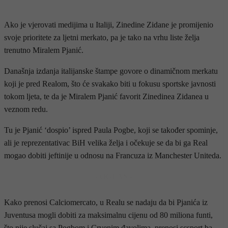
Ako je vjerovati medijima u Italiji, Zinedine Zidane je promijenio
svoje prioritete za ljetni merkato, pa je tako na vrhu liste želja
trenutno Miralem Pjanić.
Današnja izdanja italijanske štampe govore o dinamičnom merkatu
koji je pred Realom, što će svakako biti u fokusu sportske javnosti
tokom ljeta, te da je Miralem Pjanić favorit Zinedinea Zidanea u
veznom redu.
Tu je Pjanić ‘dospio’ ispred Paula Pogbe, koji se također spominje,
ali je reprezentativac BiH velika želja i očekuje se da bi ga Real
mogao dobiti jeftinije u odnosu na Francuza iz Manchester Uniteda.
- OGLAS -
Kako prenosi Calciomercato, u Realu se nadaju da bi Pjanića iz
Juventusa mogli dobiti za maksimalnu cijenu od 80 miliona funti,
što nije slučaj sa Pogbom i Crvenim đavolima, prenosi scsport.ba.