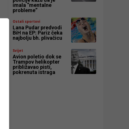
imala “mentalne
probleme”
Ostali sportovi
Lana Pudar predvodi
BiH na EP: Pariz čeka
najbolju bh. plivačicu
Svijet
Avion poletio dok se
Trampov helikopter
približavao pisti,
pokrenuta istraga