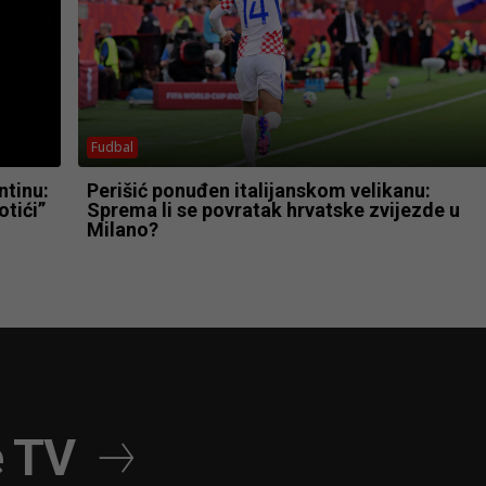
Fudbal
ntinu:
Perišić ponuđen italijanskom velikanu:
otići”
Sprema li se povratak hrvatske zvijezde u
Milano?
e TV