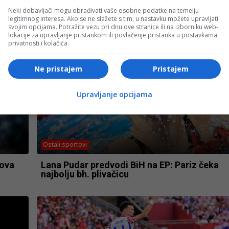
Neki dobavljači mogu obrađivati vaše osobne podatke na temelju
legitimnog interesa. Ako se ne slažete s tim, u nastavku možete upravljati
svojim opcijama. Potražite vezu pri dnu ove stranice ili na izborniku web-
lokacije za upravljanje pristankom ili povlačenje pristanka u postavkama
privatnosti i kolačića.
Ne pristajem
Pristajem
Upravljanje opcijama
Ostali sportovi
nova
Lana Pudar predvodi BiH na EP: Pariz čeka
najbolju bh. plivačicu