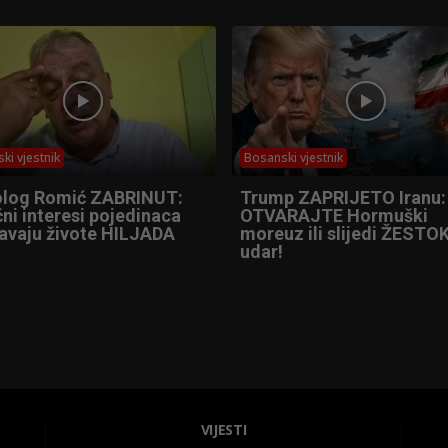
ki vjestnik
Bosanski vjestnik
olog Romić ZABRINUT:
Trump ZAPRIJETO Iranu:
ni interesi pojedinaca
OTVARAJTE Hormuški
tavaju živote HILJADA
moreuz ili slijedi ŽESTOK
udar!
VIJESTI