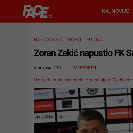
NAJNOVIJE
NASLOVNICA
SPORT
FUDBAL
Zoran Zekić napustio FK Sa
FACE PORTAL
6. augusta 2025.
U narednim danima očekuje se odluka o Zekićevom 