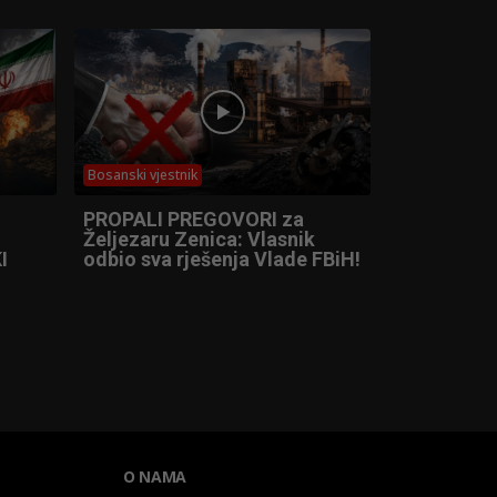
Bosanski vjestnik
PROPALI PREGOVORI za
Željezaru Zenica: Vlasnik
I
odbio sva rješenja Vlade FBiH!
O NAMA