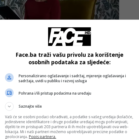
Face.ba traži vašu privolu za korištenje
osobnih podataka za sljedeće:
Personalizirano oglašavanje i sadržaj, mjerenje oglašavanja i
iše od godinu dana. Iako su u posljednjim sedmicama
sadržaja, uvidi u publiku i razvoj usluga
amćen po trofeju osvojenom u protekloj sezoni, kada je
Pohrana i/ili pristup podacima na uređaju
Saznajte više
ićevom nasljedniku na klupi Sarajeva.
Vaši će se osobni podaci obrađivati, a podatke s vašeg uređaja (kolačiće,
jedinstvene identifikatore i druge podatke uređaja) mogu pohranjivati,
dijeliti te im pristupati 203 partnera ili ih može upotrebljavati ova web-
- OGLAS -
lokacija. Mi i naši partneri možemo upotrebljavati precizne podatke o
geolociranju.
Popis partnera.