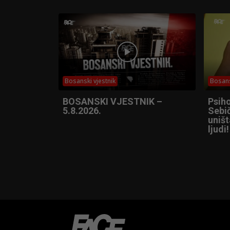
Bosanski vjestnik
Bosans
BOSANSKI VJESTNIK –
Psih
5.8.2026.
Sebič
uniš
ljudi!