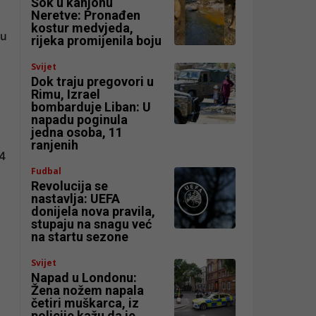
Šok u kanjonu
Neretve: Pronađen
kostur medvjeda,
ju
rijeka promijenila boju
Svijet
Dok traju pregovori u
Rimu, Izrael
bombarduje Liban: U
napadu poginula
jedna osoba, 11
ranjenih
:4
Fudbal
Revolucija se
nastavlja: UEFA
donijela nova pravila,
stupaju na snagu već
na startu sezone
Svijet
Napad u Londonu:
Žena nožem napala
četiri muškarca, iz
policije kažu da je