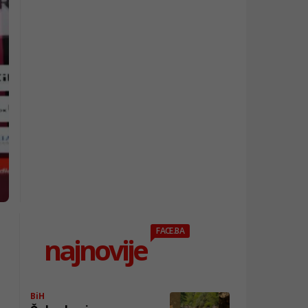
FACE.BA
najnovije
BiH