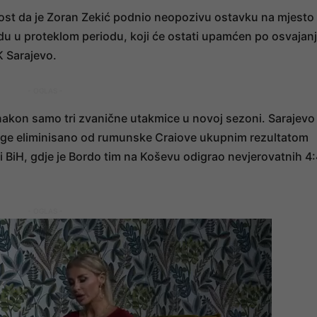
ost da je Zoran Zekić podnio neopozivu ostavku na mjesto
du u proteklom periodu, koji će ostati upamćen po osvajan
K Sarajevo.
- OGLAS -
 nakon samo tri zvanične utakmice u novoj sezoni. Sarajevo
lige eliminisano od rumunske Craiove ukupnim rezultatom
igi BiH, gdje je Bordo tim na Koševu odigrao nevjerovatnih 4
- OGLAS -