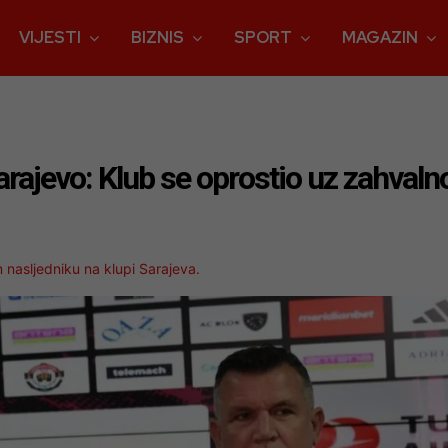
VIJESTI
BIZNIS
SPORT
MAGAZIN
rajevo: Klub se oprostio uz zahvalno
nasljedniku na klupi Sarajeva.