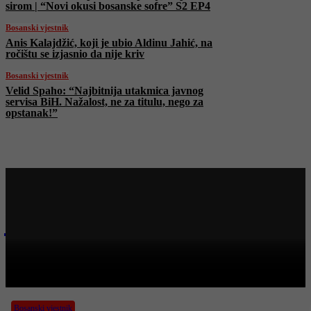
sirom | “Novi okusi bosanske sofre” S2 EP4
Bosanski vjestnik
Anis Kalajdžić, koji je ubio Aldinu Jahić, na
ročištu se izjasnio da nije kriv
Bosanski vjestnik
Velid Spaho: “Najbitnija utakmica javnog
servisa BiH. Nažalost, ne za titulu, nego za
opstanak!”
Najnovije na Face TV
Bosanski vjestnik
BOSANSKI VJESTNIK – 27. 11. 2025.
Bosanski vjestnik