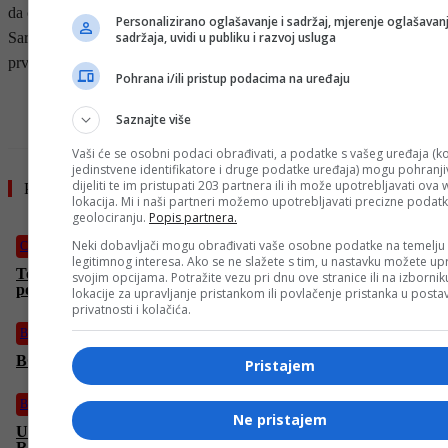
da će već u nedjelju u 20:00 sati u Dvorani “Mirza Delibašić” u
Personalizirano oglašavanje i sadržaj, mjerenje oglašavanj
sadržaja, uvidi u publiku i razvoj usluga
Sarajevu dočekati Srbiju u drugom kolu kvalifikacija za Svjetsko
prvenstvo.
Pohrana i/ili pristup podacima na uređaju
- OGLAS -
Saznajte više
Vaši će se osobni podaci obrađivati, a podatke s vašeg uređaja (ko
jedinstvene identifikatore i druge podatke uređaja) mogu pohranjiv
dijeliti te im pristupati 203 partnera ili ih može upotrebljavati ova
Pročitajte još
lokacija. Mi i naši partneri možemo upotrebljavati precizne podat
geolociranju.
Popis partnera.
Neki dobavljači mogu obrađivati vaše osobne podatke na temelju
Crna hronika
legitimnog interesa. Ako se ne slažete s tim, u nastavku možete upr
Teška nesreća na Komaru kod Travnika: Tri osobe
svojim opcijama. Potražite vezu pri dnu ove stranice ili na izborni
povrijeđene, saobraćaj obustavljen
lokacije za upravljanje pristankom ili povlačenje pristanka u post
privatnosti i kolačića.
Bosanski vjestnik
BOSANSKI VJESTNIK – 27. 11. 2025.
Pristajem
Bosanski vjestnik
Ne pristajem
Ustavni sud BiH odlučuje o ustavnosti izbora premijera i Vlade
RS-a! Hoće li Minić biti osporen?!