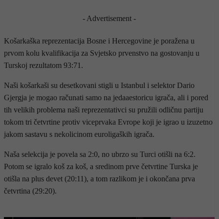
- Advertisement -
Košarkaška reprezentacija Bosne i Hercegovine je poražena u
prvom kolu kvalifikacija za Svjetsko prvenstvo na gostovanju u
Turskoj rezultatom 93:71.
Naši košarkaši su desetkovani stigli u Istanbul i selektor Dario
Gjergja je mogao računati samo na jedaaestoricu igrača, ali i pored
tih velikih problema naši reprezentativci su pružili odličnu partiju
tokom tri četvrtine protiv viceprvaka Evrope koji je igrao u izuzetno
jakom sastavu s nekolicinom euroligaških igrača.
Naša selekcija je povela sa 2:0, no ubrzo su Turci otišli na 6:2.
Potom se igralo koš za koš, a sredinom prve četvrtine Turska je
otišla na plus devet (20:11), a tom razlikom je i okončana prva
četvrtina (29:20).
- OGLAS -