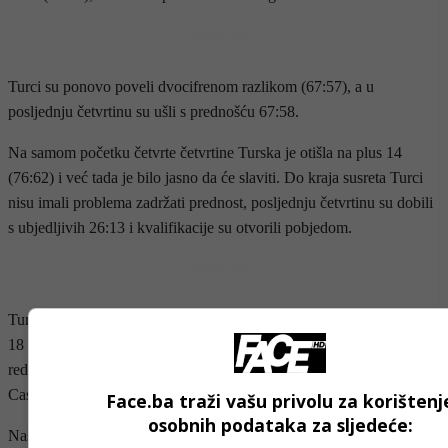
- OGLAS -
Turci su ponovo poveli dvocifrenom razlikom (67:57), a u
posljednju četvrtinu su ušli s prednošću 67:58.
Na samom početku četvrte četvrtine Turska je otišla na plus 14
(76:62) i već tada je bilo jasno da će slaviti. Do kraja susreta Turci
nisu imali problema zadržati prednost, posljednju četvrtinu su dobili
s ubjedljivih 26:13 i kvalifikacije su otvorili pobjedom.
- OGLAS -
Tursku su do pobjede vodili Tarik Biberović s 20, Šehmus Hazer s
18 i Sertač Šanli s 14 poena, dok su najbolji pojedinci u našim
redovima bili Amar Alibegović s 18, te Ajdin Penava i Xavier
Castaneda s po 11 poena.
Face.ba traži vašu privolu za korištenj
osobnih podataka za sljedeće:
Naša reprezentacija nema mnogo vremena za odmor s obzirom na to