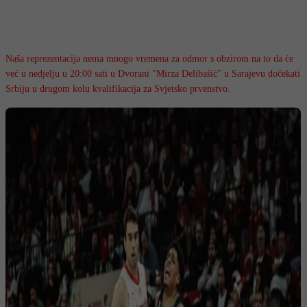
Naša reprezentacija nema mnogo vremena za odmor s obzirom na to da će
već u nedjelju u 20:00 sati u Dvorani "Mirza Delibašić" u Sarajevu dočekati
Srbiju u drugom kolu kvalifikacija za Svjetsko prvenstvo.