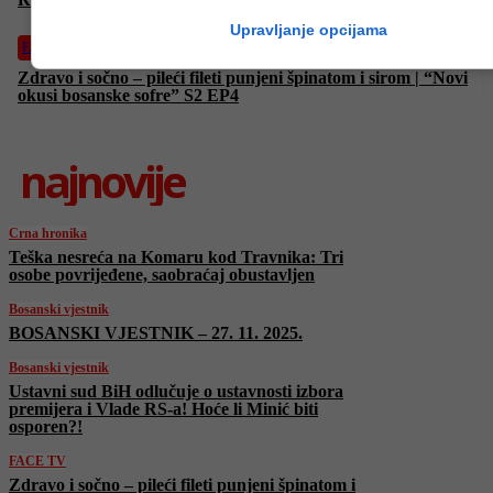
Upravljanje opcijama
FACE TV
Zdravo i sočno – pileći fileti punjeni špinatom i sirom | “Novi
okusi bosanske sofre” S2 EP4
najnovije
Crna hronika
Teška nesreća na Komaru kod Travnika: Tri
osobe povrijeđene, saobraćaj obustavljen
Bosanski vjestnik
BOSANSKI VJESTNIK – 27. 11. 2025.
Bosanski vjestnik
Ustavni sud BiH odlučuje o ustavnosti izbora
premijera i Vlade RS-a! Hoće li Minić biti
osporen?!
FACE TV
Zdravo i sočno – pileći fileti punjeni špinatom i