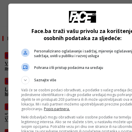
Face.ba traži vašu privolu za korištenj
osobnih podataka za sljedeće:
Pročitajte još
Personalizirano oglašavanje i sadržaj, mjerenje oglašavanj
sadržaja, uvidi u publiku i razvoj usluga
Košarka
Vlade Divac se prvi put oglasio nakon teške saobraćajne
Pohrana i/ili pristup podacima na uređaju
nesreće i operacije
Saznajte više
Košarka
Lakersi uskoro dobijaju novog vlasnika u najskupljoj prodaji u
Vaši će se osobni podaci obrađivati, a podatke s vašeg uređaja (ko
historiji
jedinstvene identifikatore i druge podatke uređaja) mogu pohranjiv
dijeliti te im pristupati 203 partnera ili ih može upotrebljavati ova
lokacija. Mi i naši partneri možemo upotrebljavati precizne podat
FACE TV
geolociranju.
Popis partnera.
“Trojka” spasila “Bosnu”! Nikšić najavio ogromnu podršku
Neki dobavljači mogu obrađivati vaše osobne podatke na temelju
Vlade FBiH, Kantona Sarajevo i “BH Telecoma”
legitimnog interesa. Ako se ne slažete s tim, u nastavku možete upr
svojim opcijama. Potražite vezu pri dnu ove stranice ili na izborni
lokacije za upravljanje pristankom ili povlačenje pristanka u post