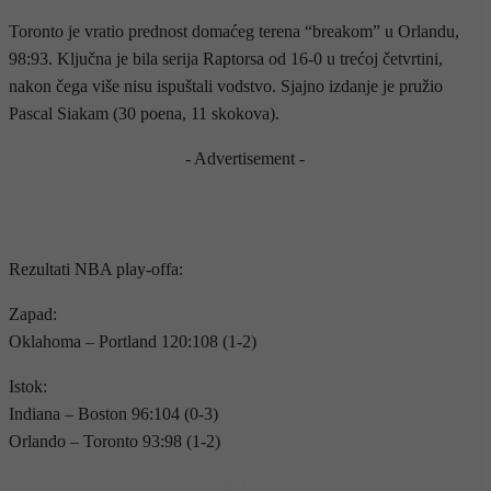
Toronto je vratio prednost domaćeg terena “breakom” u Orlandu,
98:93. Ključna je bila serija Raptorsa od 16-0 u trećoj četvrtini,
nakon čega više nisu ispuštali vodstvo. Sjajno izdanje je pružio
Pascal Siakam (30 poena, 11 skokova).
- Advertisement -
Rezultati NBA play-offa:
Zapad:
Oklahoma – Portland 120:108 (1-2)
Istok:
Indiana – Boston 96:104 (0-3)
Orlando – Toronto 93:98 (1-2)
- OGLAS -