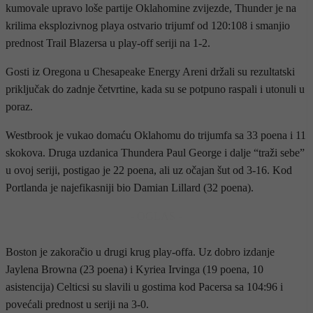
kumovale upravo loše partije Oklahomine zvijezde, Thunder je na
krilima eksplozivnog playa ostvario trijumf od 120:108 i smanjio
prednost Trail Blazersa u play-off seriji na 1-2.
Gosti iz Oregona u Chesapeake Energy Areni držali su rezultatski
priključak do zadnje četvrtine, kada su se potpuno raspali i utonuli u
poraz.
Westbrook je vukao domaću Oklahomu do trijumfa sa 33 poena i 11
skokova. Druga uzdanica Thundera Paul George i dalje “traži sebe”
u ovoj seriji, postigao je 22 poena, ali uz očajan šut od 3-16. Kod
Portlanda je najefikasniji bio Damian Lillard (32 poena).
- OGLAS -
Boston je zakoračio u drugi krug play-offa. Uz dobro izdanje
Jaylena Browna (23 poena) i Kyriea Irvinga (19 poena, 10
asistencija) Celticsi su slavili u gostima kod Pacersa sa 104:96 i
povećali prednost u seriji na 3-0.