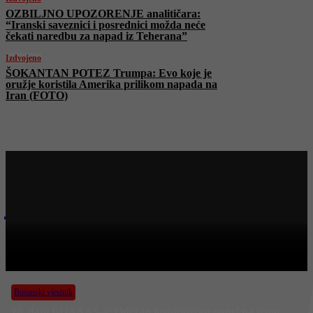
OZBILJNO UPOZORENJE analitičara:
“Iranski saveznici i posrednici možda neće
čekati naredbu za napad iz Teherana”
Izdvojeno
ŠOKANTAN POTEZ Trumpa: Evo koje je
oružje koristila Amerika prilikom napada na
Iran (FOTO)
Najnovije na Face TV
Bosanski vjestnik
BOSANSKI VJESTNIK – 21. 6. 2025.
Bosanski vjestnik
16. dani BHAAAS-a: Održan inspirativan panel na temu