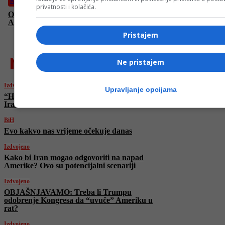
Košarka
privatnosti i kolačića.
Oglasio se Magoda nakon sapštenja KK Bosne da neće igrati u
ABBA ligi: Građani imaju pravo znati istinu
Pristajem
najnovije
Ne pristajem
Izdvojeno
Upravljanje opcijama
“Hamas” zaprijetio Americi nakon napada na
Iran: “Obećavamo…”
BiH
Evo kakvo nas vrijeme očekuje danas
Izdvojeno
Kako bi Iran mogao odgovoriti na napad
Amerike? Ovo su potencijalni scenariji
Izdvojeno
OBJAŠNJAVAMO: Treba li Trumpu
odobrenje Kongresa da “uvuče” Ameriku u
rat?
Izdvojeno