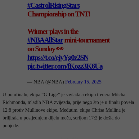
#CastrolRisingStars
Championship on TNT!
Winner plays in the
#NBAAllStar
mini-tournament
on Sunday 👀
https://t.co/ejyYg0z2SN
pic.twitter.com/fKozz3K6Ua
— NBA (@NBA)
February 15, 2025
U polufinalu, ekipa “G Lige” je savladala ekipu trenera Mitcha
Richmonda, mladih NBA zvijezda, prije nego što je u finalu povela
12:8 protiv Mullinove ekipe. Međutim, ekipa Chrisa Mullina je
briljirala u posljednjem dijelu meča, serijom 17:2 je došla do
pobjede.
- OGLAS -