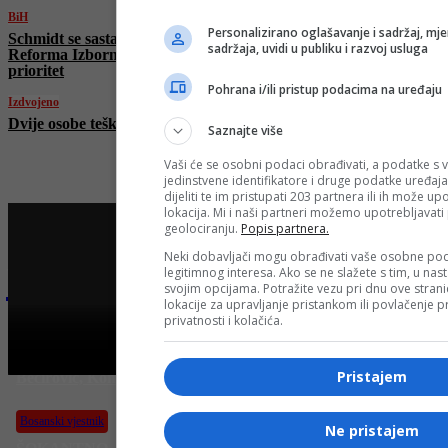
BiH
Personalizirano oglašavanje i sadržaj, mje
Schmidt se sastao sa Čovićem u Mostaru:
sadržaja, uvidi u publiku i razvoj usluga
Reforma Izbornog zakona ostaje ključni
prioritet
Pohrana i/ili pristup podacima na uređaju
Izdvojeno
Dvije osobe teško ranjene u udaru u Haifu
Saznajte više
Vaši će se osobni podaci obrađivati, a podatke s v
jedinstvene identifikatore i druge podatke uređaja
dijeliti te im pristupati 203 partnera ili ih može u
lokacija. Mi i naši partneri možemo upotrebljavat
geolociranju.
Popis partnera.
Neki dobavljači mogu obrađivati vaše osobne pod
Najnovije na Face TV
legitimnog interesa. Ako se ne slažete s tim, u nas
svojim opcijama. Potražite vezu pri dnu ove stranic
lokacije za upravljanje pristankom ili povlačenje
privatnosti i kolačića.
Bosanski vjestnik
Ko je “hapio” 113 miliona KM?! Kajganić najavio hapšenja:
Pristajem
Bećirović, Komšić i Cvijanović na meti!
Bosanski vjestnik
Ne pristajem