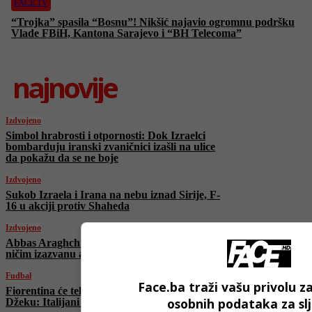
FACE TV
“Trojka” spasila “Bosnu”! Nikšić najavio ogromnu podršku
Vlade FBiH, Kantona Sarajevo i “BH Telecoma”
najnovije
Izdvojeno
Simbol hrabrosti i otpornosti: Dok Izraelci
bombarduju iranski zvaničnici izašli na ulice
da pokažu da se ne boje
Izdvojeno
Sukob Izraela i Irana na nebu iznad Sirije, F-
16 u akciji protiv Shaheda
Izdvojeno
Abbas Araghchi u Ženevi: “Izrael pokrenuo
ničim izazvanu agresiju na Iran”
Fudbal
Face.ba traži vašu privolu z
Fiorentina će tek u julu zvanično predstaviti
osobnih podataka za sl
Džeku: Italijani otkrili razlog