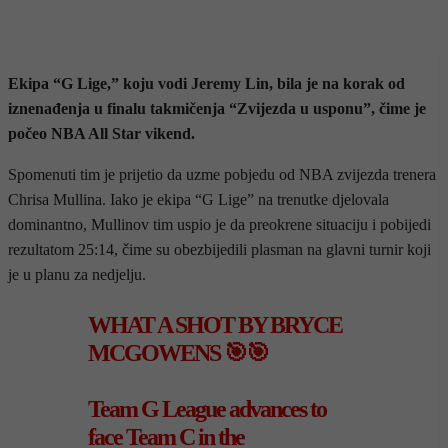
Ekipa “G Lige,” koju vodi Jeremy Lin, bila je na korak od
iznenađenja u finalu takmičenja “Zvijezda u usponu”, čime je
počeo NBA All Star vikend.
Spomenuti tim je prijetio da uzme pobjedu od NBA zvijezda trenera
Chrisa Mullina. Iako je ekipa “G Lige” na trenutke djelovala
dominantno, Mullinov tim uspio je da preokrene situaciju i pobijedi
rezultatom 25:14, čime su obezbijedili plasman na glavni turnir koji
je u planu za nedjelju.
WHAT A SHOT BY BRYCE
MCGOWENS 🎯🎯
Team G League advances to
face Team C in the