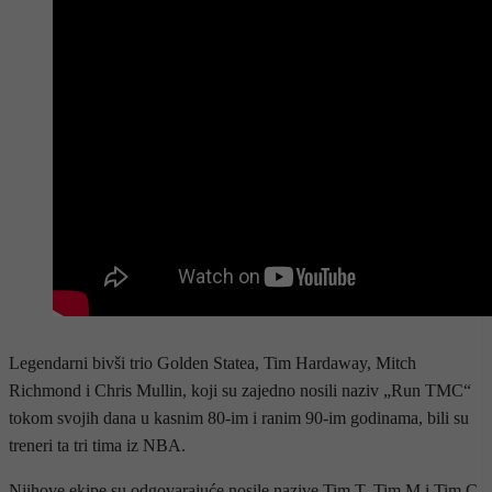
Legendarni bivši trio Golden Statea, Tim Hardaway, Mitch
Richmond i Chris Mullin, koji su zajedno nosili naziv „Run TMC“
tokom svojih dana u kasnim 80-im i ranim 90-im godinama, bili su
treneri ta tri tima iz NBA.
Njihove ekipe su odgovarajuće nosile nazive Tim T, Tim M i Tim C.