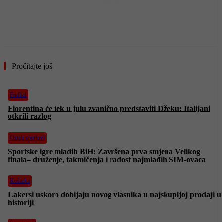
Pročitajte još
Fudbal
Fiorentina će tek u julu zvanično predstaviti Džeku: Italijani
otkrili razlog
Ostali sportovi
Sportske igre mladih BiH: Završena prva smjena Velikog
finala– druženje, takmičenja i radost najmlađih SIM-ovaca
Košarka
Lakersi uskoro dobijaju novog vlasnika u najskupljoj prodaji u
historiji