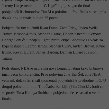
Jeremy Lin je trenirao tim “G Lige” koji je stigao do finala
pobijedivši Richmondov Tim M u polufinalu. Polufinala su se igrala
do 40, dok je finale bilo do 25 poena.
Pobjednički tim su činili Ryan Dunn, Zach Edey, Jaylen Wells,
Trayce Jackson-Davis, Stephon Castle, Dalton Knecht i Keyonte
George i oni će u nedjelju igrati protiv ekipe Shaquille O'Neala za
koju nastupaju Lebron James, Stephen Curry, Jaylen Brown, Kyrie
Irving, Kevin Durant, James Harden, Damian Lillard i Jayson
Tatum.
Podsjetimo, NBA je napravila novi format Ol-stara kako bi timovi
imali veću konkurenciju. Prvu polovinu čine Tim Šek čine NBA
veterani, dok su im rivali spomenuti pobjednici iz prethodne noći. U
drugoj polovini turnira, Tim Čarlsa Barklija (Tim Chuck) , borit će
se protiv Tima Kennya Smitha, a pobjednici će se sastati u velikom
finalu.
- OGLAS -