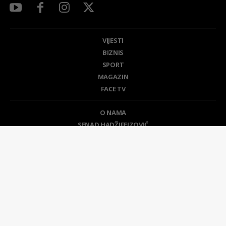
VIJESTI
BIZNIS
SPORT
MAGAZIN
FACE TV
O NAMA
SENAD HADŽIFEJZOVIĆ
FACE TV
FILOZOFIJA
MARKETING
KONTAKT
POLITIKA PRIVATNOSTI
USLOVI KORIŠTENJA
2024 © Face doo Sarajevo