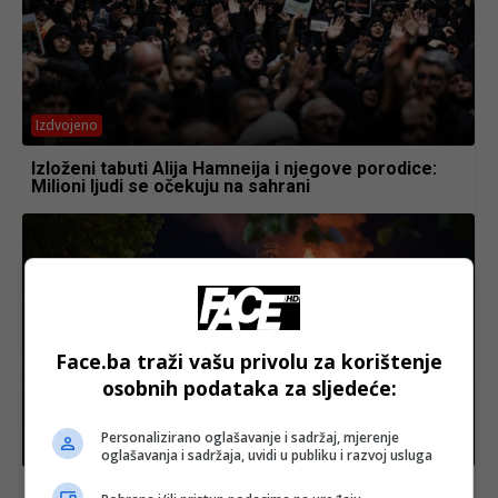
Izdvojeno
Izloženi tabuti Alija Hamneija i njegove porodice:
Milioni ljudi se očekuju na sahrani
Face.ba traži vašu privolu za korištenje
osobnih podataka za sljedeće:
Personalizirano oglašavanje i sadržaj, mjerenje
Izdvojeno
oglašavanja i sadržaja, uvidi u publiku i razvoj usluga
Rusija bez goriva, Putin bez kompromisa: Rat se