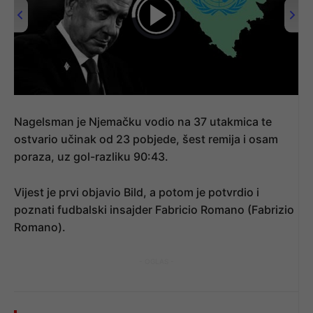
00:00
/
04:47
Nagelsman je Njemačku vodio na 37 utakmica te
ostvario učinak od 23 pobjede, šest remija i osam
poraza, uz gol-razliku 90:43.
Vijest je prvi objavio Bild, a potom je potvrdio i
poznati fudbalski insajder Fabricio Romano (Fabrizio
Romano).
- OGLAS -