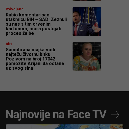
Izdvojeno
Rubio komentarisao
utakmicu BiH – SAD: Zeznuli
su nas s tim crvenim
kartonom, mora postojati
proces žalbe
BiH
Samohrana majka vodi
najtežu životnu bitku:
Pozivom na broj 17042
pomozite Arijani da ostane
uz svog sina
Najnovije na Face TV