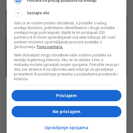
Pohrana i/ili pristup podacima na uređaju
nastavlja do kraja uprkos nestašici
Saznajte više
Vaši će se osobni podaci obrađivati, a podatke s vašeg
uređaja (kolačiće, jedinstvene identifikatore i druge podatke
uređaja) mogu pohranjivati, dijeliti te im pristupati 203
partnera ili ih može upotrebljavati ova web-lokacija. Mi i naši
partneri možemo upotrebljavati precizne podatke o
geolociranju.
Popis partnera.
Neki dobavljači mogu obrađivati vaše osobne podatke na
temelju legitimnog interesa. Ako se ne slažete s tim, u
nastavku možete upravljati svojim opcijama. Potražite vezu pri
dnu ove stranice ili na izborniku web-lokacije za upravljanje
Izdvojeno
pristankom ili povlačenje pristanka u postavkama privatnosti i
kolačića.
Izraelski obavještajci tvrde: JD Vance je Erdoganu
odao tajni plan za rušenje vlasti u Iranu
Pristajem
Ne pristajem
najnovije
FACE.BA
Upravljanje opcijama