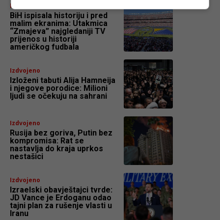
Fudbal
BiH ispisala historiju i pred
malim ekranima: Utakmica
“Zmajeva” najgledaniji TV
prijenos u historiji
američkog fudbala
Izdvojeno
Izloženi tabuti Alija Hamneija
i njegove porodice: Milioni
ljudi se očekuju na sahrani
Izdvojeno
Rusija bez goriva, Putin bez
kompromisa: Rat se
nastavlja do kraja uprkos
nestašici
Izdvojeno
Izraelski obavještajci tvrde:
JD Vance je Erdoganu odao
tajni plan za rušenje vlasti u
Iranu