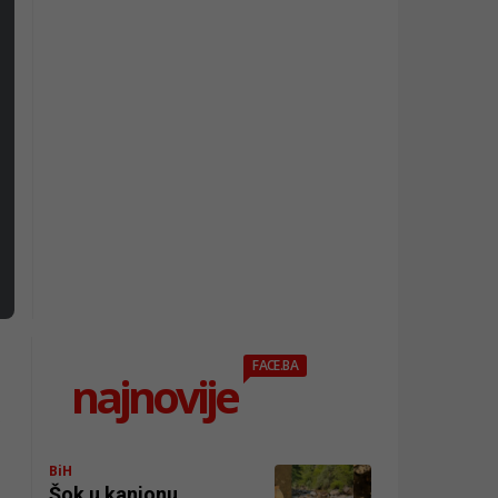
FACE.BA
najnovije
j
BiH
Šok u kanjonu