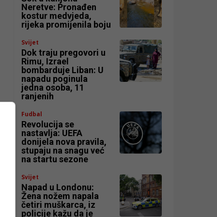
Neretve: Pronađen
kostur medvjeda,
rijeka promijenila boju
Svijet
Dok traju pregovori u
Rimu, Izrael
bombarduje Liban: U
napadu poginula
jedna osoba, 11
ranjenih
na
Fudbal
Revolucija se
nastavlja: UEFA
donijela nova pravila,
stupaju na snagu već
na startu sezone
Svijet
Napad u Londonu:
Žena nožem napala
četiri muškarca, iz
policije kažu da je