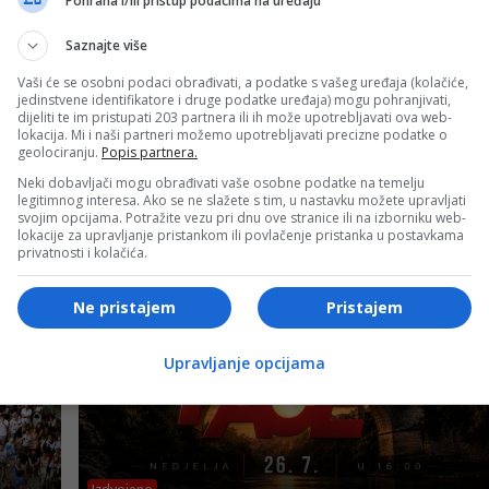
Pohrana i/ili pristup podacima na uređaju
Saznajte više
Vaši će se osobni podaci obrađivati, a podatke s vašeg uređaja (kolačiće,
jedinstvene identifikatore i druge podatke uređaja) mogu pohranjivati,
dijeliti te im pristupati 203 partnera ili ih može upotrebljavati ova web-
lokacija. Mi i naši partneri možemo upotrebljavati precizne podatke o
geolociranju.
Popis partnera.
Izdvojeno
Neki dobavljači mogu obrađivati vaše osobne podatke na temelju
legitimnog interesa. Ako se ne slažete s tim, u nastavku možete upravljati
svojim opcijama. Potražite vezu pri dnu ove stranice ili na izborniku web-
eka
Rat promijenio planove MotoGP-a: Nova era
lokacije za upravljanje pristankom ili povlačenje pristanka u postavkama
počinje na Tajlandu
privatnosti i kolačića.
Ne pristajem
Pristajem
Upravljanje opcijama