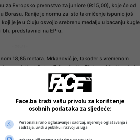
mu za Evropsko prvenstvo za juniore (9:15,00), koje će od
u Borasu. Ranije je normu za isto takmičenje ispunio još i
, koji je je u Cluju osvojio srebrenu medalju u bacanju kugle
ni bh. predstavnici na EP-u.
- OGLAS -
žinom 18,85 metara. Mrkanović je, također s vremenom
 u prvoj disciplini na Balkanijadi u Cluju, pobijedio u trci 
 za BiH.
- OGLAS -
Face.ba traži vašu privolu za korištenje
osobnih podataka za sljedeće:
Personalizirano oglašavanje i sadržaj, mjerenje oglašavanja i
sadržaja, uvidi u publiku i razvoj usluga