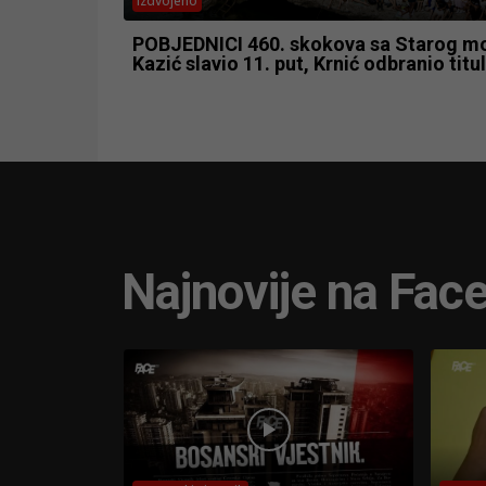
Izdvojeno
POBJEDNICI 460. skokova sa Starog mo
Kazić slavio 11. put, Krnić odbranio titu
Najnovije na Fac