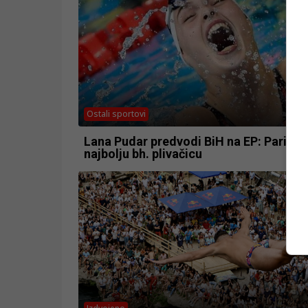
Ostali sportovi
Lana Pudar predvodi BiH na EP: Pariz č
najbolju bh. plivačicu