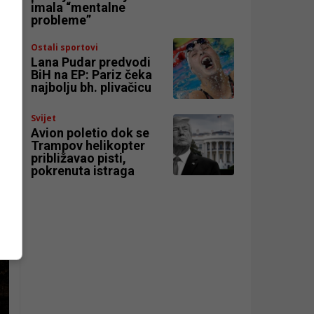
imala “mentalne
probleme”
Ostali sportovi
Lana Pudar predvodi
BiH na EP: Pariz čeka
najbolju bh. plivačicu
Svijet
Avion poletio dok se
Trampov helikopter
približavao pisti,
pokrenuta istraga