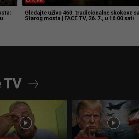
Izdvojeno
sta:
Gledajte uživo 460. tradicionalne skokove s
lu
Starog mosta | FACE TV, 26. 7., u 16.00 sati
e TV