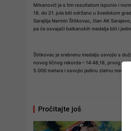
Mrkanović je s tim rezultatom ispunio i nor
18. do 21. jula biti održano u švedskom grad
Sarajlija Nermin Štitkovac, član AK Sarajevo
pa će osvajači balkanskih medalja biti i jedi
Štitkovac je srebrenu medalju osvojio s du
novog ličnog rekorda – 14:48,18, prvog dana i
5.000 metara i osvojio jedinu zlatnu medalju
Pročitajte još