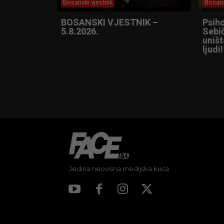
Bosanski vjestnik
Bosans
BOSANSKI VJESTNIK –
Psih
5.8.2026.
Sebič
uniš
ljudi!
Jedina neovisna medijska kuća