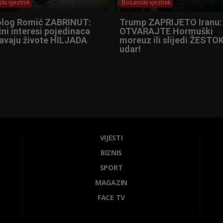
ki vjestnik
Bosanski vjestnik
olog Romić ZABRINUT:
Trump ZAPRIJETO Iranu:
ni interesi pojedinaca
OTVARAJTE Hormuški
tavaju živote HILJADA
moreuz ili slijedi ŽESTOK
udar!
VIJESTI
BIZNIS
SPORT
MAGAZIN
FACE TV