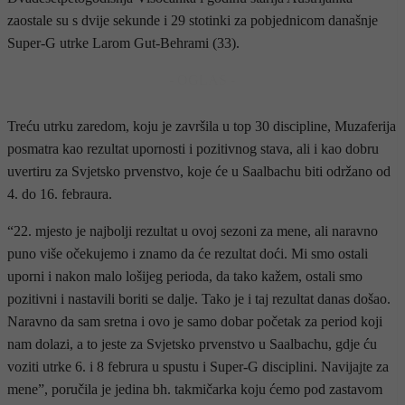
zaostale su s dvije sekunde i 29 stotinki za pobjednicom današnje
Super-G utrke Larom Gut-Behrami (33).
- OGLAS -
Treću utrku zaredom, koju je završila u top 30 discipline, Muzaferija
posmatra kao rezultat upornosti i pozitivnog stava, ali i kao dobru
uvertiru za Svjetsko prvenstvo, koje će u Saalbachu biti održano od
4. do 16. febraura.
“22. mjesto je najbolji rezultat u ovoj sezoni za mene, ali naravno
puno više očekujemo i znamo da će rezultat doći. Mi smo ostali
uporni i nakon malo lošijeg perioda, da tako kažem, ostali smo
pozitivni i nastavili boriti se dalje. Tako je i taj rezultat danas došao.
Naravno da sam sretna i ovo je samo dobar početak za period koji
nam dolazi, a to jeste za Svjetsko prvenstvo u Saalbachu, gdje ću
voziti utrke 6. i 8 februra u spustu i Super-G disciplini. Navijajte za
mene”, poručila je jedina bh. takmičarka koju ćemo pod zastavom