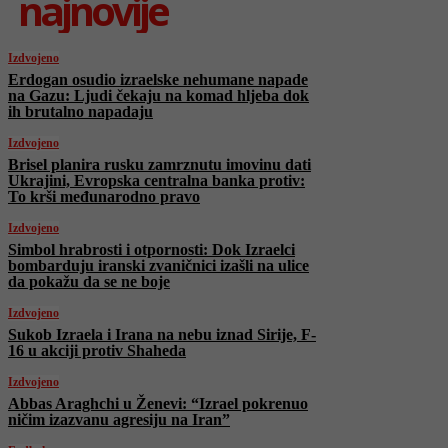
najnovije
Izdvojeno
Erdogan osudio izraelske nehumane napade
na Gazu: Ljudi čekaju na komad hljeba dok
ih brutalno napadaju
Izdvojeno
Brisel planira rusku zamrznutu imovinu dati
Ukrajini, Evropska centralna banka protiv:
To krši međunarodno pravo
Izdvojeno
Simbol hrabrosti i otpornosti: Dok Izraelci
bombarduju iranski zvaničnici izašli na ulice
da pokažu da se ne boje
Izdvojeno
Sukob Izraela i Irana na nebu iznad Sirije, F-
16 u akciji protiv Shaheda
Izdvojeno
Abbas Araghchi u Ženevi: “Izrael pokrenuo
ničim izazvanu agresiju na Iran”