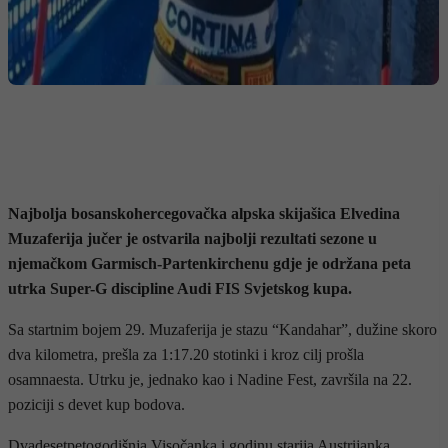
Najbolja bosanskohercegovačka alpska skijašica Elvedina
Muzaferija jučer je ostvarila najbolji rezultati sezone u
njemačkom Garmisch-Partenkirchenu gdje je održana peta
utrka Super-G discipline Audi FIS Svjetskog kupa.
Sa startnim bojem 29. Muzaferija je stazu “Kandahar”, dužine skoro
dva kilometra, prešla za 1:17.20 stotinki i kroz cilj prošla
osamnaesta. Utrku je, jednako kao i Nadine Fest, završila na 22.
poziciji s devet kup bodova.
Dvadesetpetogodišnja Visočanka i godinu starija Austrijanka