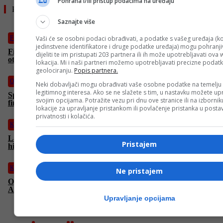
Pohrana i/ili pristup podacima na uređaju
Pročitajte još
Saznajte više
Vaši će se osobni podaci obrađivati, a podatke s vašeg uređaja (ko
Fudbal
jedinstvene identifikatore i druge podatke uređaja) mogu pohranjiv
Fiorentina će tek u julu zvanično predstaviti Džeku: Italijani
dijeliti te im pristupati 203 partnera ili ih može upotrebljavati ova
otkrili razlog
lokacija. Mi i naši partneri možemo upotrebljavati precizne podat
geolociranju.
Popis partnera.
Ostali sportovi
Neki dobavljači mogu obrađivati vaše osobne podatke na temelju
legitimnog interesa. Ako se ne slažete s tim, u nastavku možete upr
Sportske igre mladih BiH: Završena prva smjena Velikog
svojim opcijama. Potražite vezu pri dnu ove stranice ili na izborni
finala– druženje, takmičenja i radost najmlađih SIM-ovaca
lokacije za upravljanje pristankom ili povlačenje pristanka u post
privatnosti i kolačića.
Košarka
Lakersi uskoro dobijaju novog vlasnika u najskupljoj prodaji u
Pristajem
historiji
Košarka
Ne pristajem
Oglasio se Magoda nakon sapštenja KK Bosne da neće igrati u
ABBA ligi: Građani imaju pravo znati istinu
Upravljanje opcijama