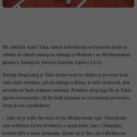
Bh. atletičar Amel Tuka, nakon konsultacija sa trenerom donio je
odluku da otkaže nastup na mitingu u Madridu i na Mediteranskim
igrama u Tarragoni, prenosi Anadolu Agency (AA).
Razlog zbog kojeg je Tuka donio ovakvu odluku je povreda koju
vuče duže vremena, još od mitinga u Rimu, te neće rizikovati, dok
povreda ne bude potpuno sanirana. Posebno zbog toga što je Tukin
glavni ovosezonski cilj što bolji plasman na Evropskom prvenstvu,
čemu je sve i podređeno.
– Jako mi je teško što neću ići na Mediteranske igre. Obavijestio
sam selektora Elvira Krehmića o upali tetive, kao i Olimpijski
komitet BiH o mom izostanku. Zaista mi je žao, ali u Berlinu na