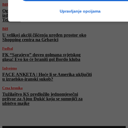
BiH
Oglasilo se Ministarstvo vanjskih poslova BiH,
Upravljanje opcijama
izdalo upute bh. državljanima u Teheranu i
Tel Avivu
BiH
U velikoj akciji čišćenja uređen prostor oko
Shopping centra na Grbavici
Fudbal
FK “Sarajevo” doveo golmana svjetskog
glasa! Evo ko će braniti gol Bordo kluba
Izdvojeno
FACE ANKETA | Hoće li se Amerika uključiti
u izraelsko-iranski sukob?
Crna hronika
Tužilaštvo KS predložilo jednomjesečni
pritvor za Ajnu Đukić koja se sumnjiči za
ubistvo majke