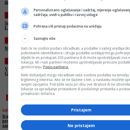
finala– druženje, takmičenja i radost najmlađih SIM-ovaca
Personalizirano oglašavanje i sadržaj, mjerenje oglašavanj
sadržaja, uvidi u publiku i razvoj usluga
Ostali sportovi
Sportske igre mladih BiH: Sportski duh i druženja u Kaknju,
Pohrana i/ili pristup podacima na uređaju
Lukavcu, Ilijašu, Zvorniku i Srebreniku
Saznajte više
Ostali sportovi
Vaši će se osobni podaci obrađivati, a podatke s vašeg uređaja (ko
Max Verstappen se oglasio nakon incidenta u Barceloni
jedinstvene identifikatore i druge podatke uređaja) mogu pohranjiv
dijeliti te im pristupati 203 partnera ili ih može upotrebljavati ova
Ostali sportovi
lokacija. Mi i naši partneri možemo upotrebljavati precizne podat
geolociranju.
Popis partnera.
Verstappenu prijeti najteža kazna u karijeri zbog incidenta na
Grnad Prixu Španije
Neki dobavljači mogu obrađivati vaše osobne podatke na temelju
legitimnog interesa. Ako se ne slažete s tim, u nastavku možete upr
svojim opcijama. Potražite vezu pri dnu ove stranice ili na izborni
lokacije za upravljanje pristankom ili povlačenje pristanka u post
najnovije
privatnosti i kolačića.
Pristajem
Izdvojeno
Iranski šef diplomatije upozorava: “Nema
prostora za pregovore sa SAD dok se ne
Ne pristajem
zaustave izraelski napadi”