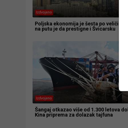
Izdvojeno
Poljska ekonomija je šesta po veličini u
na putu je da prestigne i Švicarsku
Izdvojeno
Šangaj otkazao više od 1.300 letova do
Kina priprema za dolazak tajfuna