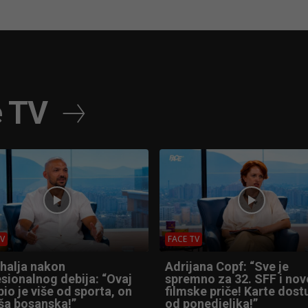
e TV
TV
FACE TV
Shalja nakon
Adrijana Copf: “Sve je
sionalnog debija: “Ovaj
spremno za 32. SFF i nov
io je više od sporta, on
filmske priče! Karte dos
ša bosanska!”
od ponedjeljka!”