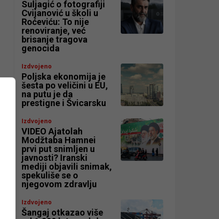
Suljagić o fotografiji
Cvijanović u školi u
Roćeviću: To nije
renoviranje, već
brisanje tragova
genocida
Izdvojeno
Poljska ekonomija je
šesta po veličini u EU,
na putu je da
prestigne i Švicarsku
Izdvojeno
VIDEO Ajatolah
Modžtaba Hamnei
prvi put snimljen u
javnosti? Iranski
mediji objavili snimak,
spekuliše se o
njegovom zdravlju
Izdvojeno
Šangaj otkazao više