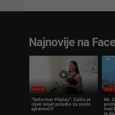
Najnovije na Fac
FACE TV
FACE 
“Reformer Pilates”: Zašto je
Mr. 
cijeli svijet poludio za ovom
profe
spravom?!
meč b
je du