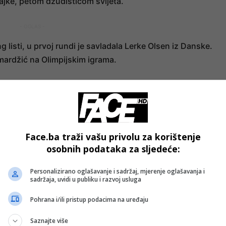
jke, petom džudisticom svijeta.
- OGLAS -
g listi, u prvoj rundi je savladala Lerke Olsen iz Danske.
mardžić na Olimpijskim igrama.
- OGLAS -
Face.ba traži vašu privolu za korištenje
osobnih podataka za sljedeće:
Personalizirano oglašavanje i sadržaj, mjerenje oglašavanja i
sadržaja, uvidi u publiku i razvoj usluga
Pohrana i/ili pristup podacima na uređaju
Saznajte više