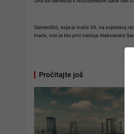
Ona se takmičila s Nizozemkom Sane van Da
Samardžić, koja je inače 34. na svjetskoj ran
Inače, ovo je bio prvi nastup Aleksandre Sa
Pročitajte još