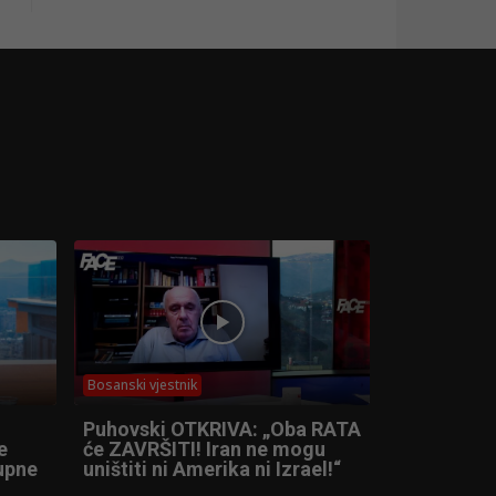
Bosanski vjestnik
Puhovski OTKRIVA: „Oba RATA
e
će ZAVRŠITI! Iran ne mogu
tupne
uništiti ni Amerika ni Izrael!“