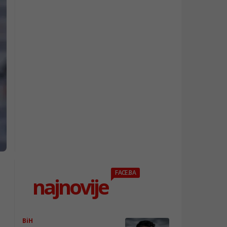
FACE.BA
najnovije
BiH