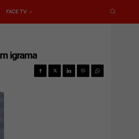
FACE TV
kim igrama