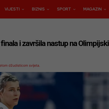
VIJESTI
BIZNIS
SPORT
MAGAZIN
finala i završila nastup na Olimpijs
tom džudisticom svijeta.