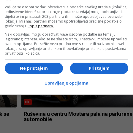
Vaši će se osobni podaci obrađivati, a podatke s vašeg uređaja (kolačiće,
jedinstvene identifikatore i druge podatke uređaja) mogu pohranjivati,
Izdvojeno
dijeliti te im pristupati 203 partnera ili ih može upotrebljavati ova web-
lokacija. Mi i naši partneri možemo upotrebljavati precizne podatke o
 EU,
VIDEO Ajatolah Modžtaba Hamnei prvi put
geolociranju.
Popis partnera.
snimljen u javnosti? Iranski mediji objavili
Neki dobavljači mogu obrađivati vaše osobne podatke na temelju
snimak, spekuliše se o njegovom zdravlju
legitimnog interesa. Ako se ne slažete s tim, u nastavku možete upravljati
svojim opcijama. Potražite vezu pri dnu ove stranice ili na izborniku web-
lokacije za upravljanje pristankom ili povlačenje pristanka u postavkama
privatnosti i kolačića.
Ne pristajem
Pristajem
Upravljanje opcijama
BiH
k se
Ruševina u centru Mostara pala na parkirane
automobile