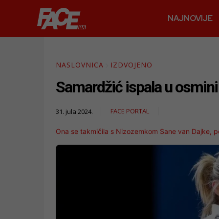
NAJNOVIJE
NASLOVNICA
IZDVOJENO
Samardžić ispala u osmini 
FACE PORTAL
31. jula 2024.
Ona se takmičila s Nizozemkom Sane van Dajke, pe