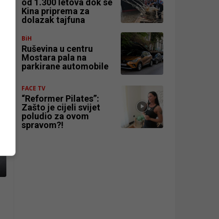
od 1.300 letova dok se
Kina priprema za
dolazak tajfuna
BiH
Ruševina u centru
Mostara pala na
parkirane automobile
FACE TV
“Reformer Pilates”:
Zašto je cijeli svijet
poludio za ovom
spravom?!