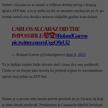
Sinner i Alcaraz su se sastali u velikom derbiju prvog i drugog
igrača ATP liste, a to je nešto na što se moramo navikavati jer će po
svemu sudeći ova dvojica tenisera obilježiti godine koje dolaze.
CARLOS ALCARAZ DID THE
IMPOSSIBLE 🤯🏆
#RolandGarros
pic.twitter.com/qUggO9zUi2
— Roland-Garros (@rolandgarros)
June 8, 2025
Tu je Italijan znatno bolje otvorio meč i imao dva seta prednosti.
Činilo se da Sinner lako korača ka pobjedi kojom će zacementirati
mjesto broj jedan na ATP listi.
- OGLAS -
Sinner je u prvom setu morao praviti preokret jer je Alcaraz taj koji
je imao
break
prednosti. Preokrenuo je i napravio ključni
break
pri