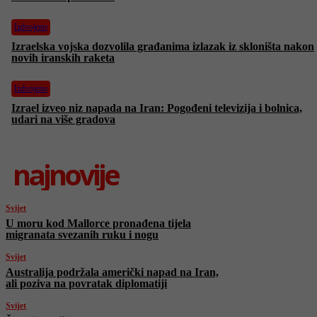
Izdvojeno
Izraelska vojska dozvolila građanima izlazak iz skloništa nakon
novih iranskih raketa
Izdvojeno
Izrael izveo niz napada na Iran: Pogođeni televizija i bolnica,
udari na više gradova
najnovije
Svijet
U moru kod Mallorce pronađena tijela
migranata svezanih ruku i nogu
Svijet
Australija podržala američki napad na Iran,
ali poziva na povratak diplomatiji
Svijet