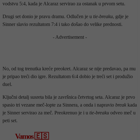
vodstvu 5:4, kada je Alcaraz servirao za ostanak u prvom setu.
Drugi set donio je pravu dramu. Odlučen je u
tie-breaku
, gdje je
Sinner slavio rezultatom 7:4 i tako došao do velike prednosti.
- Advertisement -
No, od tog trenutka kreće preokret. Alcaraz se nije predavao, pa mu
je pripao treći dio igre. Rezultatom 6:4 dobio je treći set i produžio
duel.
Ključni detalj susreta bila je završnica četvrtog seta. Alcaraz je prvo
spasio tri vezane meč-lopte za Sinnera, a onda i napravio
break
kada
je Sinner servirao za meč. Preokrenuo je i u
tie-breaku
odveo meč u
peti set.
Vamos 🇪🇸