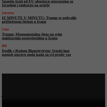
Španija traži od EU obustavu sporazuma sa
Izraelom i embargo na oružje
Izdvojeno
IZ MINUTE U MINUTU: Trump se pohvalio
pričinjenom štetom u Iranu
Svijet
Trump: Monumentalna šteta na svim
nuklearnim postrojenjima u Iranu
BiH
Dodik s Rodom Blagojevićem: Srpski inat
nastaje upravo onda kada su svi protiv vas
Najnovije na Face TV
Bosanski vjestnik