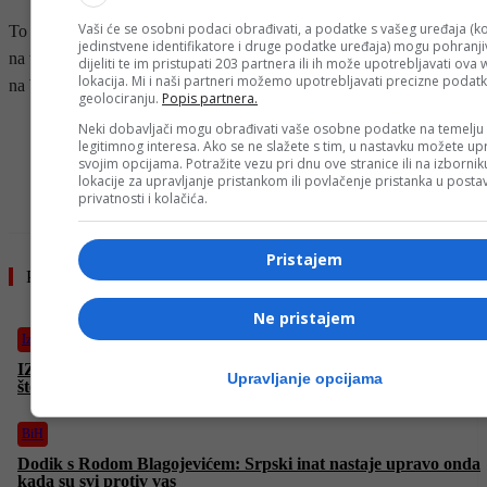
Vaši će se osobni podaci obrađivati, a podatke s vašeg uređaja (ko
To je za Alcaraza peta Grand Slam titula u karijeri, a Sinner je ostao
jedinstvene identifikatore i druge podatke uređaja) mogu pohranjiv
na tri. Alcarazu je ovo drugi trofej na Roland Garrosu, a ima dva i
dijeliti te im pristupati 203 partnera ili ih može upotrebljavati ova
lokacija. Mi i naši partneri možemo upotrebljavati precizne podat
na Wimbledonu, te jedan na US Openu.
geolociranju.
Popis partnera.
Neki dobavljači mogu obrađivati vaše osobne podatke na temelju
- OGLAS -
legitimnog interesa. Ako se ne slažete s tim, u nastavku možete upr
svojim opcijama. Potražite vezu pri dnu ove stranice ili na izborni
lokacije za upravljanje pristankom ili povlačenje pristanka u post
privatnosti i kolačića.
Pristajem
Pročitajte još
Ne pristajem
Izdvojeno
IZ MINUTE U MINUTU: Trump se pohvalio pričinjenom
Upravljanje opcijama
štetom u Iranu
BiH
Dodik s Rodom Blagojevićem: Srpski inat nastaje upravo onda
kada su svi protiv vas