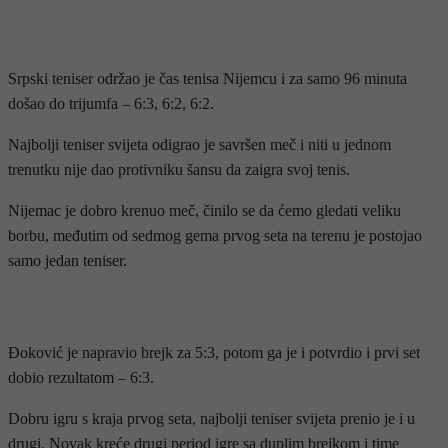
Srpski teniser održao je čas tenisa Nijemcu i za samo 96 minuta
došao do trijumfa – 6:3, 6:2, 6:2.
Najbolji teniser svijeta odigrao je savršen meč i niti u jednom
trenutku nije dao protivniku šansu da zaigra svoj tenis.
Nijemac je dobro krenuo meč, činilo se da ćemo gledati veliku
borbu, međutim od sedmog gema prvog seta na terenu je postojao
samo jedan teniser.
- OGLAS -
Đoković je napravio brejk za 5:3, potom ga je i potvrdio i prvi set
dobio rezultatom – 6:3.
Dobru igru s kraja prvog seta, najbolji teniser svijeta prenio je i u
drugi. Novak kreće drugi period igre sa duplim brejkom i time