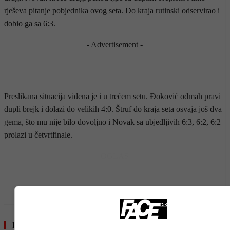
rješeva pitanje pobjednika ovog seta. Do kraja rutinski odservirao i
dobio ga sa 6:3.
- Advertisement -
Preslikana situacija viđena je i u trećem setu. Đoković odmah pravi
dupli brejk i dolazi do velikih 4:0. Štruf do kraja seta osvaja još dva
gema, što mu nije bilo dovoljno i Novak sa ubjedljivih 6:3, 6:2, 6:2
prolazi u četvrtfinale.
- OGLAS -
Pročitajte još