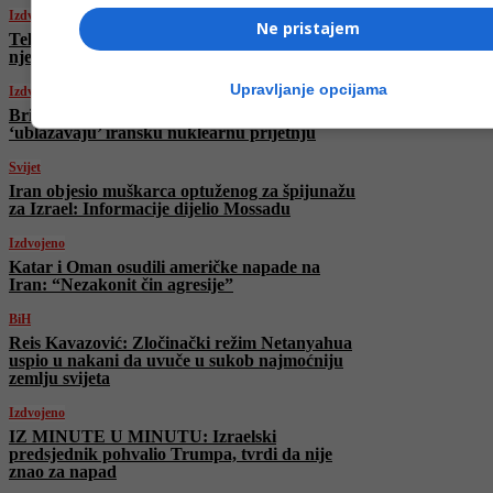
Izdvojeno
Ne pristajem
Tel Aviv veliča Trampa: Osvanuli plakati
njegove slike s porukom
Upravljanje opcijama
Izdvojeno
Britanski premijer: Američki napadi
‘ublažavaju’ iransku nuklearnu prijetnju
Svijet
Iran objesio muškarca optuženog za špijunažu
za Izrael: Informacije dijelio Mossadu
Izdvojeno
Katar i Oman osudili američke napade na
Iran: “Nezakonit čin agresije”
BiH
Reis Kavazović: Zločinački režim Netanyahua
uspio u nakani da uvuče u sukob najmoćniju
zemlju svijeta
Izdvojeno
IZ MINUTE U MINUTU: Izraelski
predsjednik pohvalio Trumpa, tvrdi da nije
znao za napad