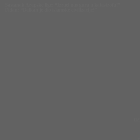
Sastanak Arapske lige: “Izrael nas gura u katastrofu!”
Fidan: “Balkan je dio islamske civilizacije!”
HA