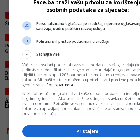
Face.ba traži vašu privolu za korištenj
osobnih podataka za sljedeće:
Izdvojeno
Šta Alcaraz misli o Đokoviću?
Personalizirano oglašavanje i sadržaj, mjerenje oglašavanj
sadržaja, uvidi u publiku i razvoj usluga
Izdvojeno
Pohrana i/ili pristup podacima na uređaju
Poznato koliko je novca zaradio Alcaraz osvajanjem Roland
Garrosa
Saznajte više
Izdvojeno
Vaši će se osobni podaci obrađivati, a podatke s vašeg uređaja (ko
jedinstvene identifikatore i druge podatke uređaja) mogu pohranjiv
Džumhur napredovao na ATP listi nakon dobrog nastupa na
dijeliti te im pristupati 203 partnera ili ih može upotrebljavati ova
Roland Garrosu
lokacija. Mi i naši partneri možemo upotrebljavati precizne podat
geolociranju.
Popis partnera.
Izdvojeno
Neki dobavljači mogu obrađivati vaše osobne podatke na temelju
legitimnog interesa. Ako se ne slažete s tim, u nastavku možete upr
Alcaraz osvojio Roland Garros! Savladao Sinnera u lavovskoj
svojim opcijama. Potražite vezu pri dnu ove stranice ili na izborni
borbi
lokacije za upravljanje pristankom ili povlačenje pristanka u post
privatnosti i kolačića.
najnovije
Pristajem