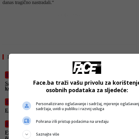
danas tragično nastradali.“
- OGLAS -
Pročitajte još
Fudbal
Face.ba traži vašu privolu za korištenj
Saopštenje Liverpoola nakon pogibije Jote dovoljno govori o
količini tuge u klubu
osobnih podataka za sljedeće:
Fudbal
Personalizirano oglašavanje i sadržaj, mjerenje oglašavanj
sadržaja, uvidi u publiku i razvoj usluga
Edin Džeko se oprostio od Dioga Jote emotivnom objavom
Pohrana i/ili pristup podacima na uređaju
Fudbal
FS Portugala: Diogo Jota je bio izuzetna osoba, već smo imali
Saznajte više
zahtjev prema UEFA