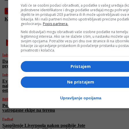
Vaši će se osobni podaci obrađivati, a podatke s vašeg uređaja (ko
jedinstvene identifikatore i druge podatke uređaja) mogu pohranjiv
Košarka
dijeliti te im pristupati 203 partnera ili ih može upotrebljavati ova
Kenan Kamenjaš novi košarkaš Dubaija
lokacija. Mi i naši partneri možemo upotrebljavati precizne podat
geolociranju.
Popis partnera.
Neki dobavljači mogu obrađivati vaše osobne podatke na temelju
najnovije
legitimnog interesa. Ako se ne slažete s tim, u nastavku možete upr
svojim opcijama. Potražite vezu pri dnu ove stranice ili na izborni
lokacije za upravljanje pristankom ili povlačenje pristanka u post
privatnosti i kolačića.
Izdvojeno
Danska traži aktiviranje “nuklearne opcije”
protiv Mađarske
Pristajem
Izdvojeno
Evropu očekuje temperaturno ​​olakšanje
Ne pristajem
nakon žestokog toplotnog vala, ali vrućine
ostaju u više regija
Upravljanje opcijama
BiH
Požar u Mostaru: Gori trava i nisko rastinje,
vatrogasne ekipe na terenu
Fudbal
Saopštenje Liverpoola nakon pogibije Jote