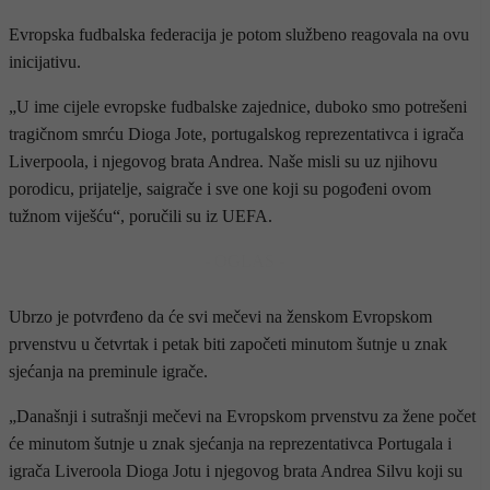
Evropska fudbalska federacija je potom službeno reagovala na ovu
inicijativu.
„U ime cijele evropske fudbalske zajednice, duboko smo potrešeni
tragičnom smrću Dioga Jote, portugalskog reprezentativca i igrača
Liverpoola, i njegovog brata Andrea. Naše misli su uz njihovu
porodicu, prijatelje, saigrače i sve one koji su pogođeni ovom
tužnom viješću“, poručili su iz UEFA.
- OGLAS -
Ubrzo je potvrđeno da će svi mečevi na ženskom Evropskom
prvenstvu u četvrtak i petak biti započeti minutom šutnje u znak
sjećanja na preminule igrače.
„Današnji i sutrašnji mečevi na Evropskom prvenstvu za žene počet
će minutom šutnje u znak sjećanja na reprezentativca Portugala i
igrača Liveroola Dioga Jotu i njegovog brata Andrea Silvu koji su