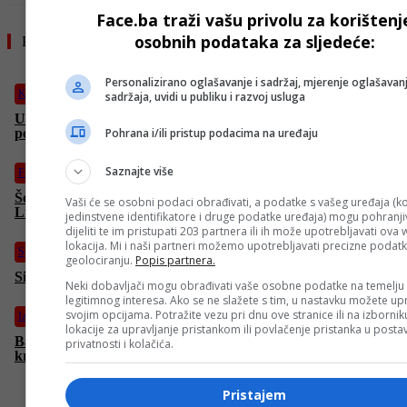
Face.ba traži vašu privolu za korištenj
osobnih podataka za sljedeće:
Pročitajte još
Personalizirano oglašavanje i sadržaj, mjerenje oglašavanj
Košarka
sadržaja, uvidi u publiku i razvoj usluga
Uhapšena NBA zvijezda: Igrao sa Jokićem, sada pao zbog
poroka (FOTO)
Pohrana i/ili pristup podacima na uređaju
Saznajte više
Fudbal
Šokantne vijesti iz Engleske: Uhapšena bivša zvijezda
Vaši će se osobni podaci obrađivati, a podatke s vašeg uređaja (ko
Liverpoola i Intera, pijan skrivio nesreću
jedinstvene identifikatore i druge podatke uređaja) mogu pohranjiv
dijeliti te im pristupati 203 partnera ili ih može upotrebljavati ova
lokacija. Mi i naši partneri možemo upotrebljavati precizne podat
Sport
geolociranju.
Popis partnera.
Sinner se prvi put oglasio nakon što je otpustio trenere
Neki dobavljači mogu obrađivati vaše osobne podatke na temelju
legitimnog interesa. Ako se ne slažete s tim, u nastavku možete upr
svojim opcijama. Potražite vezu pri dnu ove stranice ili na izborni
Izdvojeno
lokacije za upravljanje pristankom ili povlačenje pristanka u post
Basket reprezentacija BiH osvojila turnir u Hrvatskoj na
privatnosti i kolačića.
krilima Amara Alibegovića i Aleksandra Lazića
Pristajem