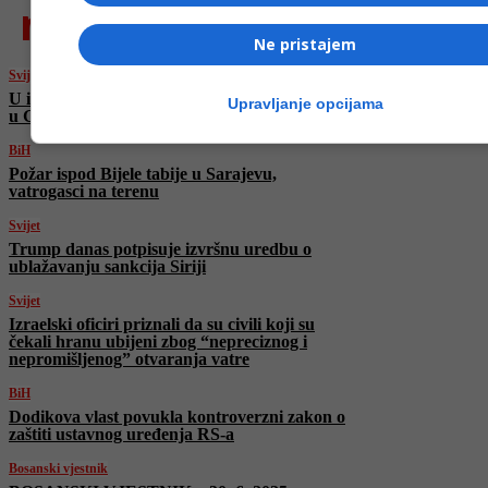
najnovije
Ne pristajem
Svijet
U izraelskom napadu na okupljanje novinara
Upravljanje opcijama
u Gazi ubijena 33 civila, među njima i novinar
BiH
Požar ispod Bijele tabije u Sarajevu,
vatrogasci na terenu
Svijet
Trump danas potpisuje izvršnu uredbu o
ublažavanju sankcija Siriji
Svijet
Izraelski oficiri priznali da su civili koji su
čekali hranu ubijeni zbog “nepreciznog i
nepromišljenog” otvaranja vatre
BiH
Dodikova vlast povukla kontroverzni zakon o
zaštiti ustavnog uređenja RS-a
Bosanski vjestnik