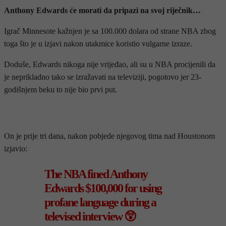
Anthony Edwards će morati da pripazi na svoj riječnik…
Igrač Minnesote kažnjen je sa 100.000 dolara od strane NBA zbog
toga što je u izjavi nakon utakmice koristio vulgarne izraze.
Doduše, Edwards nikoga nije vrijeđao, ali su u NBA procijenili da
je neprikladno tako se izražavati na televiziji, pogotovo jer 23-
godišnjem beku to nije bio prvi put.
- OGLAS -
On je prije tri dana, nakon pobjede njegovog tima nad Houstonom
izjavio:
The NBA fined Anthony
Edwards $100,000 for using
profane language during a
televised interview 😲