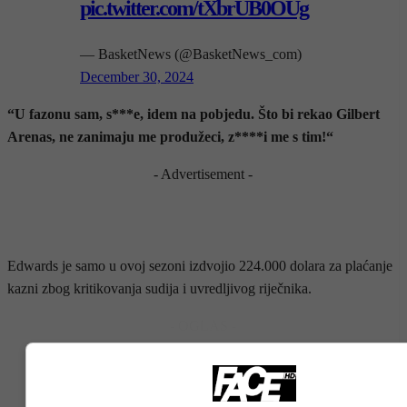
pic.twitter.com/tXbrUB0OUg
— BasketNews (@BasketNews_com)
December 30, 2024
“U fazonu sam, s***e, idem na pobjedu. Što bi rekao Gilbert
Arenas, ne zanimaju me produžeci, z****i me s tim!“
- Advertisement -
Edwards je samo u ovoj sezoni izdvojio 224.000 dolara za plaćanje
kazni zbog kritikovanja sudija i uvredljivog riječnika.
- OGLAS -