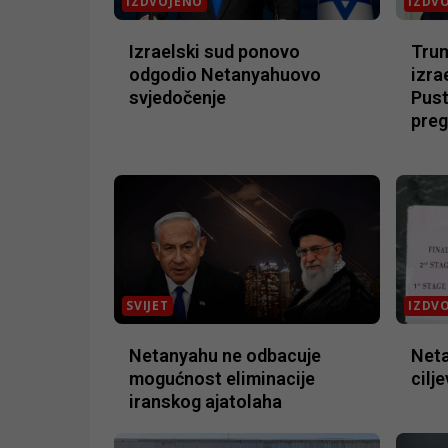
IZDVOJENO
IZDV
Izraelski sud ponovo
Tru
odgodio Netanyahuovo
izra
svjedočenje
Pust
pre
SVIJET
IZDV
Netanyahu ne odbacuje
Neta
mogućnost eliminacije
cilje
iranskog ajatolaha