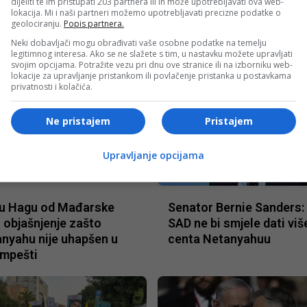
dijeliti te im pristupati 203 partnera ili ih može upotrebljavati ova web-
lokacija. Mi i naši partneri možemo upotrebljavati precizne podatke o
zimanje kontrole nad
desetine hiljada rezervis
geolociranju.
Popis partnera.
lom Gazom, ali “ne smije
Neki dobavljači mogu obrađivati vaše osobne podatke na temelju
 do masovne gladi”
legitimnog interesa. Ako se ne slažete s tim, u nastavku možete upravljati
svojim opcijama. Potražite vezu pri dnu ove stranice ili na izborniku web-
lokacije za upravljanje pristankom ili povlačenje pristanka u postavkama
privatnosti i kolačića.
Ne pristajem
Pristajem
Upravljanje opcijama
OJENO
IZDVOJENO
 u Hagu od Mađarske
Senator Bernie Sanders:
i objašnjenje zašto
SAD ne bi smjele dati viš
nyahu nije uhapšen u
centa Netanyahuu
mpešti