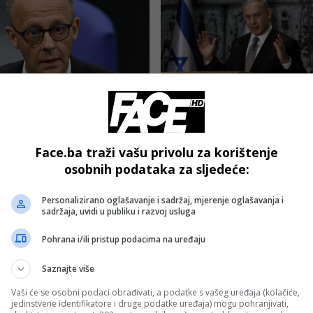
OJENO
IZDVOJENO
: Izraelske akcije u Gazi
Netanyahu odbio prijedl
 se ne mogu opravdavati
prekidu rata kojeg je
om protiv terorizma
garantovao čak i Donald
Face.ba traži vašu privolu za korištenje
Trump
osobnih podataka za sljedeće:
Personalizirano oglašavanje i sadržaj, mjerenje oglašavanja i
sadržaja, uvidi u publiku i razvoj usluga
Pohrana i/ili pristup podacima na uređaju
Saznajte više
OJENO
IZDVOJENO
Vaši će se osobni podaci obrađivati, a podatke s vašeg uređaja (kolačiće,
jedinstvene identifikatore i druge podatke uređaja) mogu pohranjivati,
nyahu najavio
Izraelska vojska mobiliš