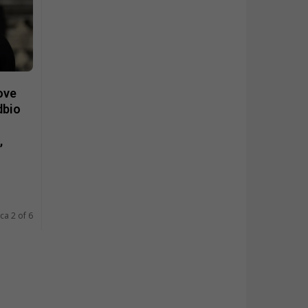
ove
dbio
,
ca 2 of 6