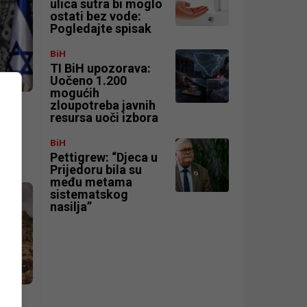
ulica sutra bi moglo
ostati bez vode:
Pogledajte spisak
BiH
TI BiH upozorava:
Uočeno 1.200
mogućih
zloupotreba javnih
og o
resursa uoči izbora
BiH
Pettigrew: “Djeca u
Prijedoru bila su
među metama
sistematskog
nasilja”
e