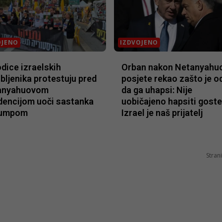
OJENO
IZDVOJENO
dice izraelskih
Orban nakon Netanyahu
bljenika protestuju pred
posjete rekao zašto je o
anyahuovom
da ga uhapsi: Nije
dencijom uoči sastanka
uobičajeno hapsiti goste
rumpom
Izrael je naš prijatelj
Strani