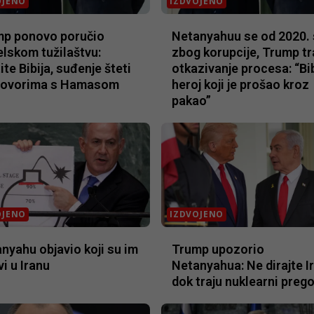
OJENO
IZDVOJENO
mp ponovo poručio
Netanyahuu se od 2020. 
elskom tužilaštvu:
zbog korupcije, Trump tr
ite Bibija, suđenje šteti
otkazivanje procesa: “Bib
govorima s Hamasom
heroj koji je prošao kroz
pakao”
OJENO
IZDVOJENO
nyahu objavio koji su im
Trump upozorio
vi u Iranu
Netanyahua: Ne dirajte I
dok traju nuklearni preg