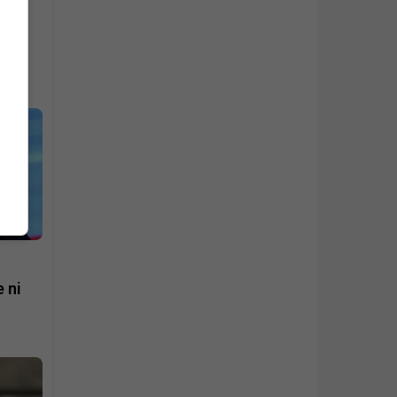
ta
e ni