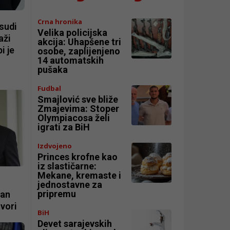
Crna hronika
sudi
Velika policijska
aži
akcija: Uhapšene tri
i je
osobe, zaplijenjeno
14 automatskih
pušaka
Fudbal
Smajlović sve bliže
Zmajevima: Stoper
Olympiacosa želi
igrati za BiH
Izdvojeno
Princes krofne kao
iz slastičarne:
Mekane, kremaste i
jednostavne za
pripremu
ran
ovori
BiH
Devet sarajevskih