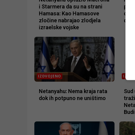
i Starmera da su na strani
preu
Hamasa: Kao Hamasove
cije
zločine nabrajao zlodjela
doći
izraelske vojske
IZDVOJENO
IZDV
Netanyahu: Nema kraja rata
Sud
dok ih potpuno ne uništimo
traž
Neta
Budi