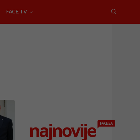
FACE TV
najnovije
FACE.BA