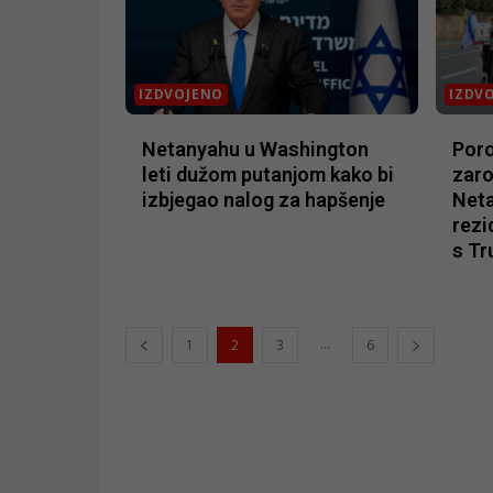
IZDVOJENO
IZDV
Netanyahu u Washington
Poro
leti dužom putanjom kako bi
zaro
izbjegao nalog za hapšenje
Net
rezi
s T
...
1
2
3
6