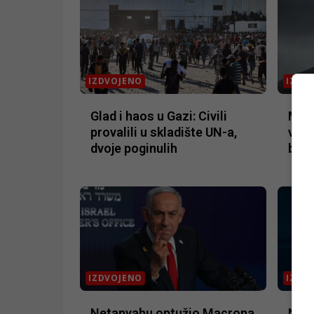
IZDVOJENO
IZDV
Glad i haos u Gazi: Civili
Merz
provalili u skladište UN-a,
više
dvoje poginulih
borb
IZDVOJENO
IZDV
Netanyahu optužio Macrona
Neta