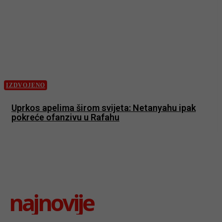
IZDVOJENO
Uprkos apelima širom svijeta: Netanyahu ipak
pokreće ofanzivu u Rafahu
najnovije