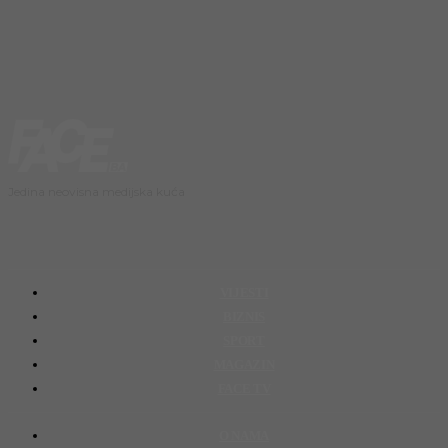
Jedina neovisna medijska kuća
VIJESTI
BIZNIS
SPORT
MAGAZIN
FACE TV
O NAMA