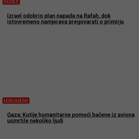
SVIJET
Izrael odobrio plan napada na Rafah, dok
istovremeno namjerava pregovarati o primirju
IZDVOJENO
Gaza: Kutije humanitarne pomoći bačene iz aviona
usmrtile nekoliko ljudi