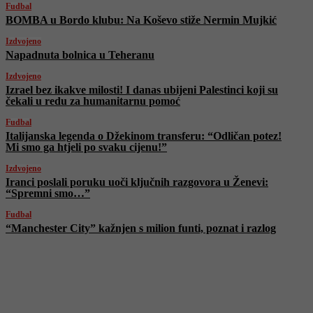
Fudbal
BOMBA u Bordo klubu: Na Koševo stiže Nermin Mujkić
Izdvojeno
Napadnuta bolnica u Teheranu
Izdvojeno
Izrael bez ikakve milosti! I danas ubijeni Palestinci koji su
čekali u redu za humanitarnu pomoć
Fudbal
Italijanska legenda o Džekinom transferu: “Odličan potez!
Mi smo ga htjeli po svaku cijenu!”
Izdvojeno
Iranci poslali poruku uoči ključnih razgovora u Ženevi:
“Spremni smo…”
Fudbal
“Manchester City” kažnjen s milion funti, poznat i razlog