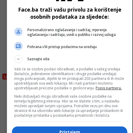
odgovor Izraela
Face.ba traži vašu privolu za korištenje
osobnih podataka za sljedeće:
Personalizirano oglašavanje i sadržaj, mjerenje
oglašavanja i sadržaja, uvidi u publiku i razvoj usluga
Pohrana i/ili pristup podacima na uređaju
Saznajte više
Vaši će se osobni podaci obrađivati, a podatke s vašeg uređaja
(kolačiće, jedinstvene identifikatore i druge podatke uređaja)
IZDVOJENO
mogu pohranjivati, dijeliti te im pristupati 203 partnera ili ih može
upotrebljavati ova web-lokacija. Mi i naši partneri možemo
upotrebljavati precizne podatke o geolociranju.
Popis partnera.
Kina: Pozivamo na uspostavljanje nezavisne države
Palestine
Neki dobavljači mogu obrađivati vaše osobne podatke na
temelju legitimnog interesa. Ako se ne slažete s tim, u nastavku
možete upravljati svojim opcijama. Potražite vezu pri dnu ove
stranice ili na izborniku web-lokacije za upravljanje pristankom ili
povlačenje pristanka u postavkama privatnosti i kolačića.
Pristajem