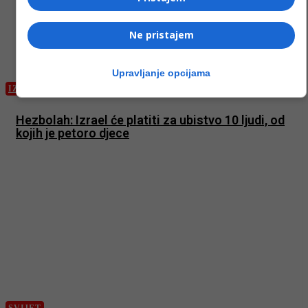
Ne pristajem
Upravljanje opcijama
IZDVOJENO
Hezbolah: Izrael će platiti za ubistvo 10 ljudi, od
kojih je petoro djece