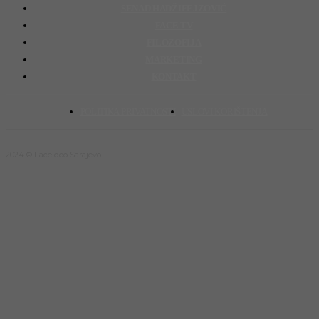
SENAD HADŽIFEJZOVIĆ
FACE TV
FILOZOFIJA
MARKETING
KONTAKT
POLITIKA PRIVATNOSTI
USLOVI KORIŠTENJA
2024 © Face doo Sarajevo