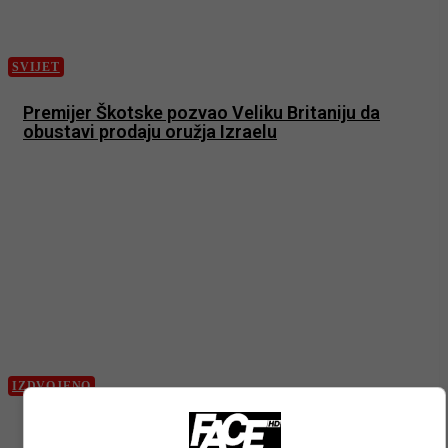
SVIJET
Premijer Škotske pozvao Veliku Britaniju da
obustavi prodaju oružja Izraelu
IZDVOJENO
Hamas okončao pregovore o prekidu vatre: Čeka se