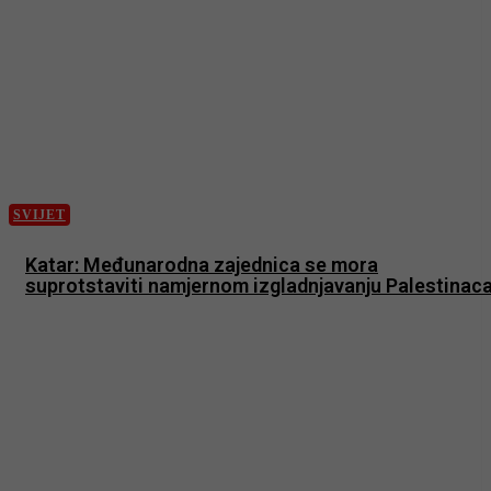
SVIJET
Katar: Međunarodna zajednica se mora
suprotstaviti namjernom izgladnjavanju Palestinac