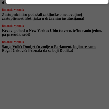
djevojčice često budu izložene nasilju!
Bosanski vjestnik
Zastupnici nisu podržali zaključke o nedovoljnoj
zastupljenosti Bošnjaka u državnim institucijama!
Bosanski vjestnik
Krvavi pohod u New Yorku: Ubio četvero, teško ranio jedno,
pa presudio sebi!
Bosanski vjestnik
Sanja Vulić: Donijet ću zmije u Parlament, bojim se samo
Boga! Grković: Priznala da se boji Dodika!