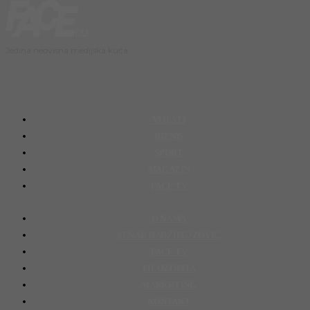
Jedina neovisna medijska kuća
VIJESTI
BIZNIS
SPORT
MAGAZIN
FACE TV
O NAMA
SENAD HADŽIFEJZOVIĆ
FACE TV
FILOZOFIJA
MARKETING
KONTAKT