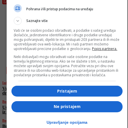
IZDVOJENO
Pohrana i/ili pristup podacima na uređaju
Vučić o neredima u Novom Pazaru: “S vatrom,
vodom i državom se ne smije igrati”
Saznajte više
Vaši će se osobni podaci obrađivati, a podatke s vašeg uređaja
(kolačiće, jedinstvene identifikatore i druge podatke uređaja)
mogu pohranjivati, dijeliti te im pristupati 203 partnera ili ih može
upotrebljavati ova web-lokacija. Mi i naši partneri možemo
upotrebljavati precizne podatke o geolociranju.
Popis partnera.
Neki dobavljači mogu obrađivati vaše osobne podatke na
temelju legitimnog interesa. Ako se ne slažete s tim, u nastavku
najnovije
možete upravljati svojim opcijama. Potražite vezu pri dnu ove
stranice ili na izborniku web-lokacije za upravljanje pristankom ili
povlačenje pristanka u postavkama privatnosti i kolačića.
Izdvojeno
Vučić o neredima u Novom Pazaru: “S vatrom, vodom i
Pristajem
državom se ne smije igrati”
Bosanski vjestnik
Ne pristajem
Uspješno završena 51. internacionalna turistička Una regata,
iz Nacionalnog parka Una zadovoljni!
Bosanski vjestnik
Upravljanje opcijama
Bučan: Roditelji prodaju djecu, guraju ih u brakove gdje