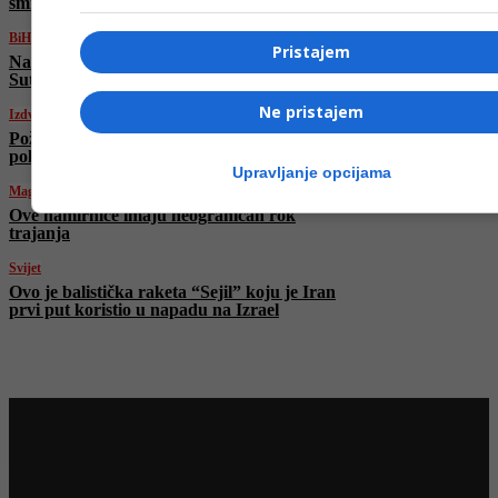
smrt hiljada Izraelaca
BiH
Pristajem
Na Tjentištu obilježena 82. godišnjica bitke na
Sutjesci
Ne pristajem
Izdvojeno
Požar na području Makarske podmetnut,
policija traga za počiniteljima
Upravljanje opcijama
Magazin
Ove namirnice imaju neograničan rok
trajanja
Svijet
Ovo je balistička raketa “Sejil” koju je Iran
prvi put koristio u napadu na Izrael
Najnovije na Face TV