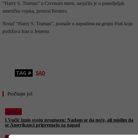
“Harry S. Truman” u Crvenom moru, saopćila je u ponedjeljak
američka vojska, prenosi Reuters.
Nosač “Harry S. Truman”, pomaže u napadima na grupu Huti koju
podržava Iran u Jemenu.
- OGLAS -
TAG #
SAD
Pročitajte još
Izdvojeno
I Vučić iznio svoju prognozu: Nadam se da neće, ali mislim da
se Amerikanci pripremaju za napad