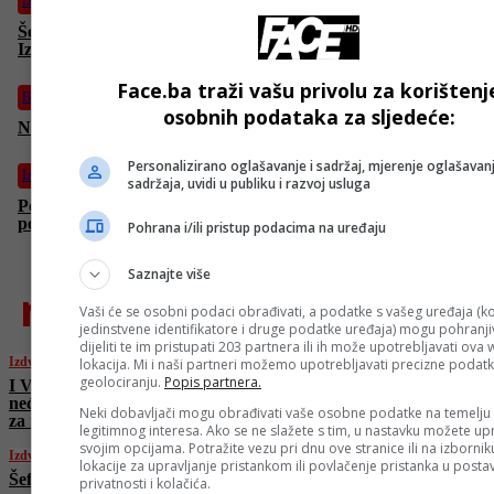
Izdvojeno
Šef IDF-a: Ubili smo čovjeka odgovornog za smrt hiljada
Izraelaca
Face.ba traži vašu privolu za korištenj
BiH
osobnih podataka za sljedeće:
Na Tjentištu obilježena 82. godišnjica bitke na Sutjesci
Personalizirano oglašavanje i sadržaj, mjerenje oglašavanj
Izdvojeno
sadržaja, uvidi u publiku i razvoj usluga
Požar na području Makarske podmetnut, policija traga za
počiniteljima
Pohrana i/ili pristup podacima na uređaju
Saznajte više
najnovije
Vaši će se osobni podaci obrađivati, a podatke s vašeg uređaja (ko
jedinstvene identifikatore i druge podatke uređaja) mogu pohranjiv
dijeliti te im pristupati 203 partnera ili ih može upotrebljavati ova
Izdvojeno
lokacija. Mi i naši partneri možemo upotrebljavati precizne podat
geolociranju.
Popis partnera.
I Vučić iznio svoju prognozu: Nadam se da
neće, ali mislim da se Amerikanci pripremaju
Neki dobavljači mogu obrađivati vaše osobne podatke na temelju
za napad
legitimnog interesa. Ako se ne slažete s tim, u nastavku možete upr
svojim opcijama. Potražite vezu pri dnu ove stranice ili na izborni
Izdvojeno
lokacije za upravljanje pristankom ili povlačenje pristanka u post
Šef IDF-a: Ubili smo čovjeka odgovornog za
privatnosti i kolačića.