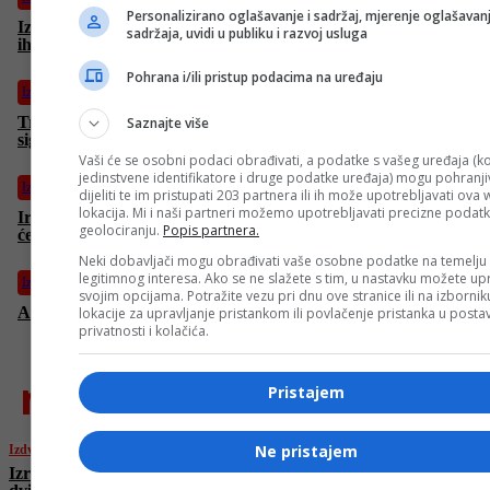
Personalizirano oglašavanje i sadržaj, mjerenje oglašavanj
Izraelci poručili Trumpu da ne žele čekati dvije sedmice, Vance
sadržaja, uvidi u publiku i razvoj usluga
ih “ohladio”
Pohrana i/ili pristup podacima na uređaju
Izdvojeno
Trump večeras saziva hitni sastanak tima za nacionalnu
Saznajte više
sigurnost zbog Izraela i Irana
Vaši će se osobni podaci obrađivati, a podatke s vašeg uređaja (ko
jedinstvene identifikatore i druge podatke uređaja) mogu pohranjiv
Izdvojeno
dijeliti te im pristupati 203 partnera ili ih može upotrebljavati ova
lokacija. Mi i naši partneri možemo upotrebljavati precizne podat
Iran zaprijetio: “Ko god bude slao vojnu pomoć Izraelu, postat
geolociranju.
Popis partnera.
će naša legalna meta”
Neki dobavljači mogu obrađivati vaše osobne podatke na temelju
legitimnog interesa. Ako se ne slažete s tim, u nastavku možete upr
Izdvojeno
svojim opcijama. Potražite vezu pri dnu ove stranice ili na izborni
Araghchi: “Uključivanje SAD u sukob bilo bi izuzetno opasno”
lokacije za upravljanje pristankom ili povlačenje pristanka u post
privatnosti i kolačića.
najnovije
Pristajem
Ne pristajem
Izdvojeno
Izraelci poručili Trumpu da ne žele čekati