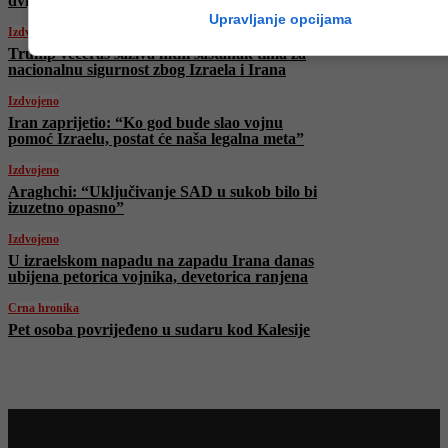
dvije sedmice, Vance ih “ohladio”
Upravljanje opcijama
Izdvojeno
Trump večeras saziva hitni sastanak tima za
nacionalnu sigurnost zbog Izraela i Irana
Izdvojeno
Iran zaprijetio: “Ko god bude slao vojnu
pomoć Izraelu, postat će naša legalna meta”
Izdvojeno
Araghchi: “Uključivanje SAD u sukob bilo bi
izuzetno opasno”
Izdvojeno
U izraelskom napadu na zapadu Irana danas
ubijena petorica vojnika, devetorica ranjena
Crna hronika
Pet osoba povrijeđeno u sudaru kod Kalesije