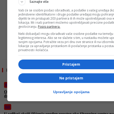
Saznajte više
Vaši će se osobni podaci obrađivati, a podatke s vašeg uređaja (ko
jedinstvene identifikatore i druge podatke uređaja) mogu pohranjiv
dijeliti te im pristupati 203 partnera ili ih može upotrebljavati ova
lokacija. Mi i naši partneri možemo upotrebljavati precizne podat
geolociranju.
Popis partnera.
Neki dobavljači mogu obrađivati vaše osobne podatke na temelju
- OGLAS -
legitimnog interesa. Ako se ne slažete s tim, u nastavku možete upr
svojim opcijama. Potražite vezu pri dnu ove stranice ili na izborni
lokacije za upravljanje pristankom ili povlačenje pristanka u post
privatnosti i kolačića.
Pristajem
Pročitajte još
Ne pristajem
BiH
Oglasilo se Ministarstvo vanjskih poslova BiH, izdalo upute bh.
Upravljanje opcijama
državljanima u Teheranu i Tel Avivu
BiH
U velikoj akciji čišćenja uređen prostor oko Shopping centra na