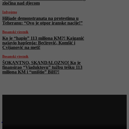
zločina nad djecom
Izdvojeno
Hiljade demonstranata na protestima u
Teheranu: “Ovo je otpor iranske nacije!”
Bosanski vjestnik
Ko je “hapio” 113 miliona KM?! Kajganić
najavio hapšenja: Bećirović, Komšić i
Cvijanović na meti!
Bosanski vjestnik
ŠOKANTNO, SKANDALOZNO! Ko je
finansirao “Viaduktovu” tužbu tešku 113
miliona KM i “uništio” BiH?!
Najnovije na Face TV