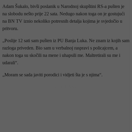
Adam Šukalo, bivši poslanik u Narodnoj skupštini RS-a pušten je
na slobodu nešto prije 22 sata. Nedugo nakon toga on je gostujući
na BN TV iznio nekoliko potresnih detalja kojima je svjedočio u
pritvoru.
„Poslije 12 sati sam pušten iz PU Banja Luka. Ne znam iz kojih sam
razloga priveden. Bio sam u verbalnoj raspravi s policajcem, a
nakon toga su skočili na mene i uhapsili me. Maltretirali su me i
udarali“.
„Moram se sada javiti porodici i vidjeti šta je s njima“.
- OGLAS -