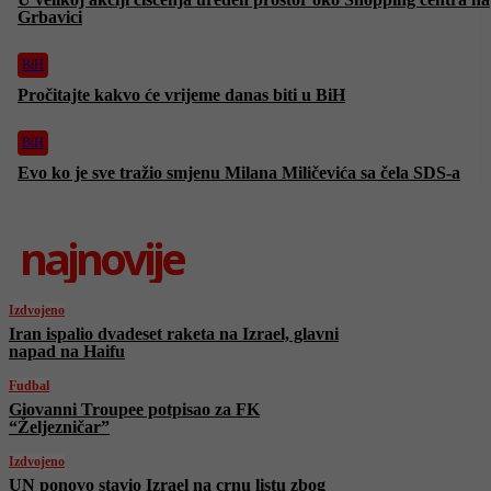
Grbavici
BiH
Pročitajte kakvo će vrijeme danas biti u BiH
BiH
Evo ko je sve tražio smjenu Milana Miličevića sa čela SDS-a
najnovije
Izdvojeno
Iran ispalio dvadeset raketa na Izrael, glavni
napad na Haifu
Fudbal
Giovanni Troupee potpisao za FK
“Željezničar”
Izdvojeno
UN ponovo stavio Izrael na crnu listu zbog