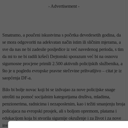
- Advertisement -
Smatramo, a poučeni iskustvima s početka devedesetih godina, da
se mora odgovoriti na adekvatan način istim ili sličnim mjerama, a
sve da nas ne bi zadesile posljedice iz već navedenog perioda, s tim
da mi to ne bi radili kršeći Dejtonski sporazum već bi na osnovu
sigurnosne procjene primili 2.500 aktivnih policijskih službenika, a
što je u pogledu evropske pravne stečevine prihvatljivo – citat je iz
saopćenja DF-a.
Bilo bi bolje novac koji bi se izdvajao za nove policijske snage
utrošiti na pomoć socijalnim kategorijama društva, mladima,
penzionerima, radnicima i nezaposlenim, kao i težiti smanjenju broja
policajaca na evropski prosjek, ali s boljom opremom, platama i
edukacijom koja bi stvorila sigurnije okruženje i za život i za nove
investicije u Bosni i Hercegovini.