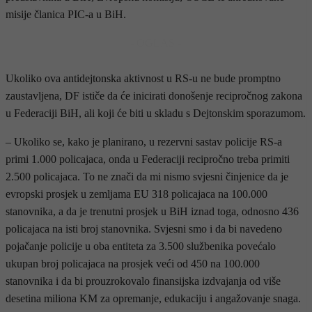
misije članica PIC-a u BiH.
- OGLAS -
Ukoliko ova antidejtonska aktivnost u RS-u ne bude promptno
zaustavljena, DF ističe da će inicirati donošenje recipročnog zakona
u Federaciji BiH, ali koji će biti u skladu s Dejtonskim sporazumom.
– Ukoliko se, kako je planirano, u rezervni sastav policije RS-a
primi 1.000 policajaca, onda u Federaciji recipročno treba primiti
2.500 policajaca. To ne znači da mi nismo svjesni činjenice da je
evropski prosjek u zemljama EU 318 policajaca na 100.000
stanovnika, a da je trenutni prosjek u BiH iznad toga, odnosno 436
policajaca na isti broj stanovnika. Svjesni smo i da bi navedeno
pojačanje policije u oba entiteta za 3.500 službenika povećalo
ukupan broj policajaca na prosjek veći od 450 na 100.000
stanovnika i da bi prouzrokovalo finansijska izdvajanja od više
desetina miliona KM za opremanje, edukaciju i angažovanje snaga.