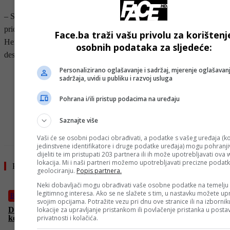
– Svima mora biti jasno da je uvom trenutku priopritet svih
prioriteta – opstanak i sigurnost građana i države Bosne i
Face.ba traži vašu privolu za korištenj
Hercegovine. Ko to ne vidi ili je „slijep pored očiju“ ili radi na
osobnih podataka za sljedeće:
destrukciji BiH – zaključak je DF-a.
Personalizirano oglašavanje i sadržaj, mjerenje oglašavanj
sadržaja, uvidi u publiku i razvoj usluga
- OGLAS -
Pohrana i/ili pristup podacima na uređaju
Saznajte više
Vaši će se osobni podaci obrađivati, a podatke s vašeg uređaja (ko
jedinstvene identifikatore i druge podatke uređaja) mogu pohranjiv
dijeliti te im pristupati 203 partnera ili ih može upotrebljavati ova
lokacija. Mi i naši partneri možemo upotrebljavati precizne podat
Pročitajte još
geolociranju.
Popis partnera.
Neki dobavljači mogu obrađivati vaše osobne podatke na temelju
legitimnog interesa. Ako se ne slažete s tim, u nastavku možete upr
BiH
svojim opcijama. Potražite vezu pri dnu ove stranice ili na izborni
lokacije za upravljanje pristankom ili povlačenje pristanka u post
Dodik ugostio Roda Blagojevića u Banjoj Luci: “Dva
privatnosti i kolačića.
kontinenta, ali isti princip – ne klečimo ni pred kim”