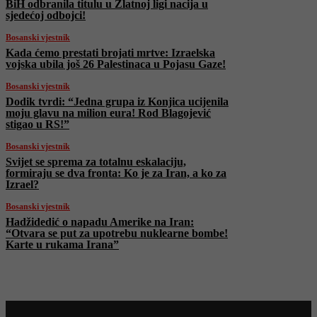
BiH odbranila titulu u Zlatnoj ligi nacija u
sjedećoj odbojci!
Bosanski vjestnik
Kada ćemo prestati brojati mrtve: Izraelska
vojska ubila još 26 Palestinaca u Pojasu Gaze!
Bosanski vjestnik
Dodik tvrdi: “Jedna grupa iz Konjica ucijenila
moju glavu na milion eura! Rod Blagojević
stigao u RS!”
Bosanski vjestnik
Svijet se sprema za totalnu eskalaciju,
formiraju se dva fronta: Ko je za Iran, a ko za
Izrael?
Bosanski vjestnik
Hadžidedić o napadu Amerike na Iran:
“Otvara se put za upotrebu nuklearne bombe!
Karte u rukama Irana”