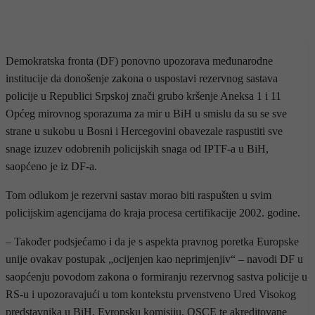
Demokratska fronta (DF) ponovno upozorava međunarodne
institucije da donošenje zakona o uspostavi rezervnog sastava
policije u Republici Srpskoj znači grubo kršenje Aneksa 1 i 11
Općeg mirovnog sporazuma za mir u BiH u smislu da su se sve
strane u sukobu u Bosni i Hercegovini obavezale raspustiti sve
snage izuzev odobrenih policijskih snaga od IPTF-a u BiH,
saopćeno je iz DF-a.
Tom odlukom je rezervni sastav morao biti raspušten u svim
policijskim agencijama do kraja procesa certifikacije 2002. godine.
– Također podsjećamo i da je s aspekta pravnog poretka Europske
unije ovakav postupak „ocijenjen kao neprimjenjiv“ – navodi DF u
saopćenju povodom zakona o formiranju rezervnog sastva policije u
RS-u i upozoravajući u tom kontekstu prvenstveno Ured Visokog
predstavnika u BiH, Evropsku komisiju, OSCE te akreditovane