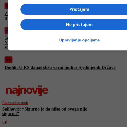
BiH
Pristajem
Zatvaranje Hormuškog moreuza: Šta bi značilo za cijene nafte
u BiH i globalnu ekonomiju
Ne pristajem
BiH
Šta do sada znamo o sukobu između Irana, Izraela i SAD-a:
Upravljanje opcijama
Nuklearni udari, raketne odmazde i prijetnje globalnoj
stabilnosti
BiH
Dodik: U RS danas stižu važni ljudi iz Sjedinjenih Država
najnovije
Bosanski vjestnik
Salihović: “Sigurno je da ništa od ovoga nije
sigurno”
CD