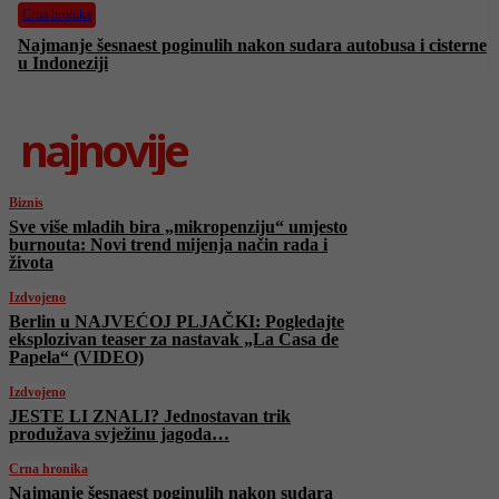
Crna hronika
Najmanje šesnaest poginulih nakon sudara autobusa i cisterne
u Indoneziji
najnovije
Biznis
Sve više mladih bira „mikropenziju“ umjesto
burnouta: Novi trend mijenja način rada i
života
Izdvojeno
Berlin u NAJVEĆOJ PLJAČKI: Pogledajte
eksplozivan teaser za nastavak „La Casa de
Papela“ (VIDEO)
Izdvojeno
JESTE LI ZNALI? Jednostavan trik
produžava svježinu jagoda…
Crna hronika
Najmanje šesnaest poginulih nakon sudara