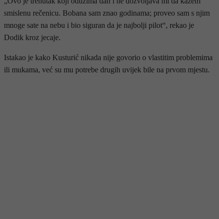
„Ovo je trenutak koji oduzima dah i ne dozvoljava mi da kažem
smislenu rečenicu. Bobana sam znao godinama; proveo sam s njim
mnoge sate na nebu i bio siguran da je najbolji pilot“, rekao je
Dodik kroz jecaje.
Istakao je kako Kusturić nikada nije govorio o vlastitim problemima
ili mukama, već su mu potrebe drugih uvijek bile na prvom mjestu.
- OGLAS -