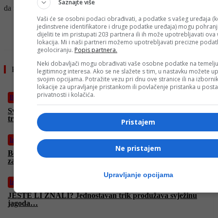
Saznajte više
da ništa nije ukazivalo na ovakav tragičan ishod.
Vaši će se osobni podaci obrađivati, a podatke s vašeg uređaja (k
jedinstvene identifikatore i druge podatke uređaja) mogu pohranji
- OGLAS -
dijeliti te im pristupati 203 partnera ili ih može upotrebljavati ova
lokacija. Mi i naši partneri možemo upotrebljavati precizne podat
geolociranju.
Popis partnera.
Neki dobavljači mogu obrađivati vaše osobne podatke na temelj
Pročitajte još
legitimnog interesa. Ako se ne slažete s tim, u nastavku možete up
svojim opcijama. Potražite vezu pri dnu ove stranice ili na izborn
lokacije za upravljanje pristankom ili povlačenje pristanka u pos
privatnosti i kolačića.
Biznis
Sve više mladih bira „mikropenziju“ umjesto burnouta: Novi
trend mijenja način rada i života
Pristajem
Izdvojeno
Ne pristajem
Berlin u NAJVEĆOJ PLJAČKI: Pogledajte eksplozivan teaser
za nastavak „La Casa de Papela“ (VIDEO)
Upravljanje opcijama
Izdvojeno
JESTE LI ZNALI? Jednostavan trik produžava svježinu
jagoda…