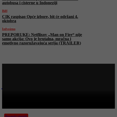
autobusa i cisterne u Indoneziji
BiH
CIK raspisao Opće izbore, bit će održani 4.
oktobra
Izdvojeno
PREPORUKE: Netflixov „Man on Fire“ nije
samo akcija: Ovo je brutalna, mračna i
emotivno razoružavajuća serija (TRAILER)
Najnovije na Face TV
Bosanski vjestnik
BOSANSKI VJESTNIK – 6. 5. 2026.
Bosanski vjestnik