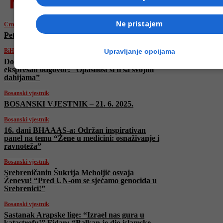
najnovije
Ne pristajem
Crna hronika
Pet osoba povrijeđeno u sudaru kod Kalesije
Upravljanje opcijama
BiH
Dodik napao članove SDS-a, stigao mu
ekspresan odgovor: “Opasnost si ti sa svojim
dahijama”
Bosanski vjestnik
BOSANSKI VJESTNIK – 21. 6. 2025.
Bosanski vjestnik
16. dani BHAAAS-a: Održan inspirativan
panel na temu “Žene u medicini: osnaživanje i
ravnoteža”
Bosanski vjestnik
Srebreničanin Šukrija Meholjić osvaja
Ženevu! “Pred UN-om se sjećamo genocida u
Srebrenici!”
Bosanski vjestnik
Sastanak Arapske lige: “Izrael nas gura u
katastrofu!” Fidan: “Balkan je dio islamske