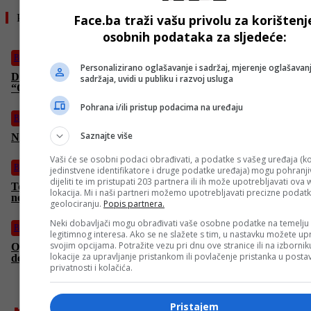
Pročitajte još
Face.ba traži vašu privolu za korištenj
osobnih podataka za sljedeće:
BiH
Personalizirano oglašavanje i sadržaj, mjerenje oglašavanj
Dodik napao članove SDS-a, stigao mu ekspresan odgovor:
sadržaja, uvidi u publiku i razvoj usluga
“Opasnost si ti sa svojim dahijama”
Pohrana i/ili pristup podacima na uređaju
BiH
Saznajte više
Na Tjentištu obilježena 82. godišnjica bitke na Sutjesci
Vaši će se osobni podaci obrađivati, a podatke s vašeg uređaja (ko
BiH
jedinstvene identifikatore i druge podatke uređaja) mogu pohranjiv
dijeliti te im pristupati 203 partnera ili ih može upotrebljavati ova
Tomo Spahović reagovao na izjavu Brgulje: Zbog nas bježati
lokacija. Mi i naši partneri možemo upotrebljavati precizne podat
ne trebaš, neka ti sude Allah i država!
geolociranju.
Popis partnera.
Neki dobavljači mogu obrađivati vaše osobne podatke na temelju
BiH
legitimnog interesa. Ako se ne slažete s tim, u nastavku možete upr
svojim opcijama. Potražite vezu pri dnu ove stranice ili na izborni
Oglasio se vozač Damir Brgulja: Izvinjava se Spahovićima i ne
lokacije za upravljanje pristankom ili povlačenje pristanka u post
demantuje da je pobjegao iz države
privatnosti i kolačića.
Pristajem