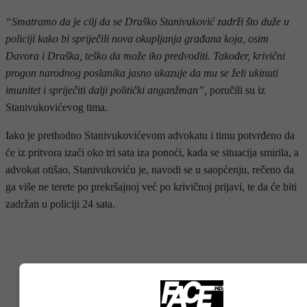
“Smatramo da je cilj da se Draško Stanivuković zadrži što duže u
policiji kako bi spriječili nova okupljanja građana koja, osim
Davora i Draška, teško da može iko predvoditi. Također, krivični
progon narodnog poslanika jasno ukazuje da mu se želi ukinuti
imunitet i spriječiti dalji politički anganžman”,
poručili su iz
Stanivukovićevog tima.
Iako je prethodno Stanivukovićevom advokatu i timu potvrđeno da
će iz pritvora izaći oko tri sata iza ponoći, kada se situacija smirila, a
advokat otišao, Stanivukoviću je, navodi se u saopćenju, rečeno da
ga više ne terete po prekršajnoj već po krivičnoj prijavi, te da će biti
zadržan u policiji 24 sata.
- OGLAS -