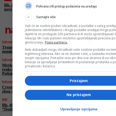
Bh. dijaspora “popalila alarme” u Ottawi: “Dodik gura BiH u
Pohrana i/ili pristup podacima na uređaju
novi sukob”
Saznajte više
najnovije
Vaši će se osobni podaci obrađivati, a podatke s vašeg uređaja
jedinstvene identifikatore i druge podatke uređaja) mogu pohra
dijeliti te im pristupati 203 partnera ili ih može upotrebljavati
lokacija. Mi i naši partneri možemo upotrebljavati precizne p
Izdvojeno
geolociranju.
Popis partnera.
Trump zahvalio porodicama talaca jer su ga
Neki dobavljači mogu obrađivati vaše osobne podatke na tem
nominovali za Nobelovu nagradu za mir
legitimnog interesa. Ako se ne slažete s tim, u nastavku možete
svojim opcijama. Potražite vezu pri dnu ove stranice ili na izb
Izdvojeno
lokacije za upravljanje pristankom ili povlačenje pristanka u
Merkel u političkoj mirovini ali i dalje izaziva
privatnosti i kolačića.
reakcije: Rusija stala uz njene optužbe
Poljskoj i Baltiku
Pristajem
Izdvojeno
Crvena jabuka odgađa koncert u Sarajevu
zbog smrti Halida Bešlića
Ne pristajem
BiH
Bh. dijaspora “popalila alarme” u Ottawi:
Upravljanje opcijama
“Dodik gura BiH u novi sukob”