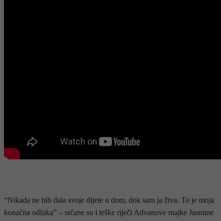
“Nikada ne bih dala svoje dijete u dom, dok sam ja živa. To je moja
konačna odluka” – srčane su i teške riječi Advanove majke Jasmine