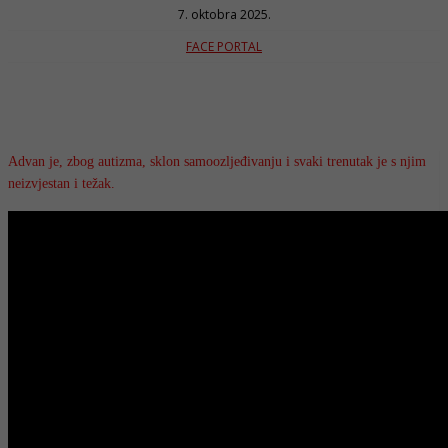
7. oktobra 2025.
FACE PORTAL
Advan je, zbog autizma, sklon samoozljeđivanju i svaki trenutak je s njim
neizvjestan i težak.