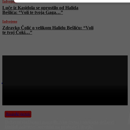
Izdvojeno
Luče iz Kasidola se oprostilo od Halida
Bešlića: “Voli te tvoja Gaga…”
Izdvojeno
Zdravko Čolić o velikom Halidu Bešliću: “Voli
te tvoj Čoki…”
Najnovije na Face TV
Bosanski vjestnik
BOSANSKI VJESTNIK – 6. 10. 2025.
Bosanski vjestnik
Državni službenici najavili: Ako treba i blokada države!
Iznijeli zahtjeve, spremni na proteste i štrajk!