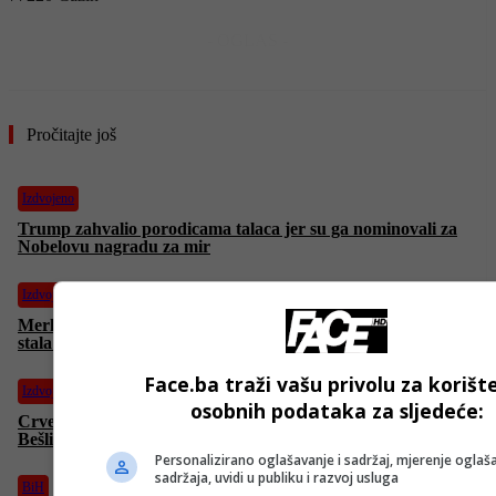
- OGLAS -
Pročitajte još
Izdvojeno
Trump zahvalio porodicama talaca jer su ga nominovali za
Nobelovu nagradu za mir
Izdvojeno
Merkel u političkoj mirovini ali i dalje izaziva reakcije: Rusija
stala uz njene optužbe Poljskoj i Baltiku
Face.ba traži vašu privolu za korišt
Izdvojeno
osobnih podataka za sljedeće:
Crvena jabuka odgađa koncert u Sarajevu zbog smrti Halida
Bešlića
Personalizirano oglašavanje i sadržaj, mjerenje oglaša
sadržaja, uvidi u publiku i razvoj usluga
BiH