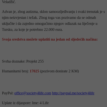
Veladžić.
Advan je, zbog autizma, sklon samoozljeđivanju i svaki trenutak je s
njim neizvjestan i težak. Zbog toga vas pozivamo da se odmah
uključite i da zajedno omogućimo njegov odlazak na liječenje u
Tursku, za koje je potrebno 22.000 eura.
Svoja sredstva možete uplatiti na jedan od sljedećih načina:
- OGLAS -
Svrha doznake: Projekt 255
Humanitarni broj:
17025
(pozivom donirate 2 KM)
- OGLAS -
PayPal:
office@society4life.com
http://paypal.me/society4life
Uplate iz dijaspore: Ime: 4 Life