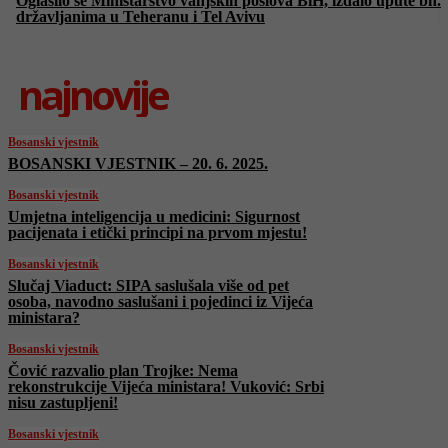
Oglasilo se Ministarstvo vanjskih poslova BiH, izdalo upute bh.
državljanima u Teheranu i Tel Avivu
najnovije
Bosanski vjestnik
BOSANSKI VJESTNIK – 20. 6. 2025.
Bosanski vjestnik
Umjetna inteligencija u medicini: Sigurnost
pacijenata i etički principi na prvom mjestu!
Bosanski vjestnik
Slučaj Viaduct: SIPA saslušala više od pet
osoba, navodno saslušani i pojedinci iz Vijeća
ministara?
Bosanski vjestnik
Čović razvalio plan Trojke: Nema
rekonstrukcije Vijeća ministara! Vuković: Srbi
nisu zastupljeni!
Bosanski vjestnik