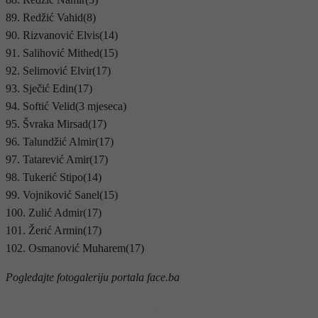
89. Redžić Vahid(8)
90. Rizvanović Elvis(14)
91. Salihović Mithed(15)
92. Selimović Elvir(17)
93. Sječić Edin(17)
94. Softić Velid(3 mjeseca)
95. Švraka Mirsad(17)
96. Talundžić Almir(17)
97. Tatarević Amir(17)
98. Tukerić Stipo(14)
99. Vojniković Sanel(15)
100. Zulić Admir(17)
101. Žerić Armin(17)
102. Osmanović Muharem(17)
Pogledajte fotogaleriju portala face.ba
- OGLAS -