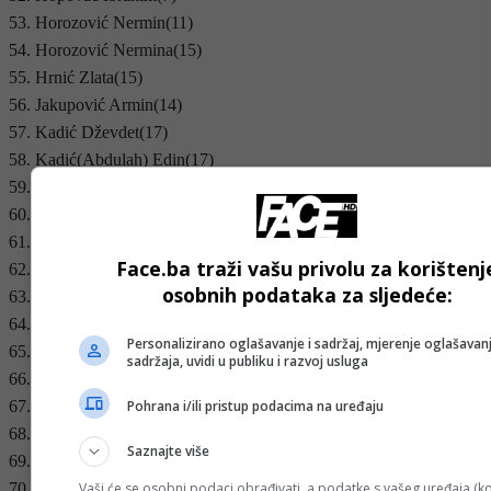
53. Horozović Nermin(11)
54. Horozović Nermina(15)
55. Hrnić Zlata(15)
56. Jakupović Armin(14)
57. Kadić Dževdet(17)
58. Kadić(Abdulah) Edin(17)
59. Kadić(Dževad) Edin(18)
60. Kadić Elvis(15)
61. Kadirić Admir(17)
Face.ba traži vašu privolu za korištenj
62. Kadirić Fahrudin(16)
osobnih podataka za sljedeće:
63. Kadirić Nedžad(16)
64. Kadirić Sanel(14)
Personalizirano oglašavanje i sadržaj, mjerenje oglašavanj
65. Kadirić Suad(17)
sadržaja, uvidi u publiku i razvoj usluga
66. Kaltak Almir(16)
Pohrana i/ili pristup podacima na uređaju
67. Karagić Amir(15)
68. Karagić Jasmin(15)
Saznajte više
69. Karagić Samir(17)
70. Karagić Elvir(16)
Vaši će se osobni podaci obrađivati, a podatke s vašeg uređaja (ko