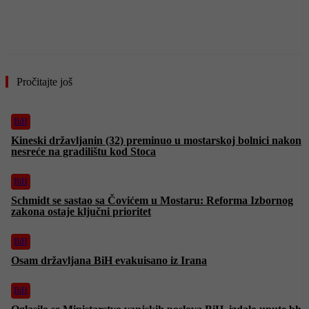
Pročitajte još
BiH
Kineski državljanin (32) preminuo u mostarskoj bolnici nakon
nesreće na gradilištu kod Stoca
BiH
Schmidt se sastao sa Čovićem u Mostaru: Reforma Izbornog
zakona ostaje ključni prioritet
BiH
Osam državljana BiH evakuisano iz Irana
BiH