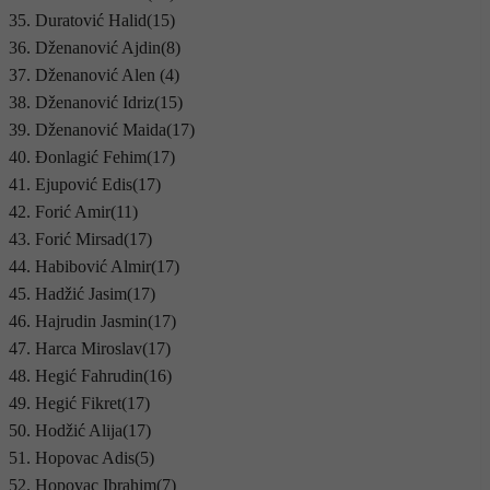
35. Duratović Halid(15)
36. Dženanović Ajdin(8)
37. Dženanović Alen (4)
38. Dženanović Idriz(15)
39. Dženanović Maida(17)
40. Đonlagić Fehim(17)
41. Ejupović Edis(17)
42. Forić Amir(11)
43. Forić Mirsad(17)
44. Habibović Almir(17)
45. Hadžić Jasim(17)
46. Hajrudin Jasmin(17)
47. Harca Miroslav(17)
48. Hegić Fahrudin(16)
49. Hegić Fikret(17)
50. Hodžić Alija(17)
51. Hopovac Adis(5)
52. Hopovac Ibrahim(7)