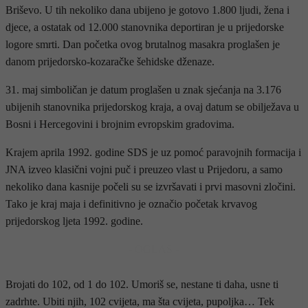
Briševo. U tih nekoliko dana ubijeno je gotovo 1.800 ljudi, žena i
djece, a ostatak od 12.000 stanovnika deportiran je u prijedorske
logore smrti. Dan početka ovog brutalnog masakra proglašen je
danom prijedorsko-kozaračke šehidske dženaze.
31. maj simboličan je datum proglašen u znak sjećanja na 3.176
ubijenih stanovnika prijedorskog kraja, a ovaj datum se obilježava u
Bosni i Hercegovini i brojnim evropskim gradovima.
Krajem aprila 1992. godine SDS je uz pomoć paravojnih formacija i
JNA izveo klasični vojni puč i preuzeo vlast u Prijedoru, a samo
nekoliko dana kasnije počeli su se izvršavati i prvi masovni zločini.
Tako je kraj maja i definitivno je označio početak krvavog
prijedorskog ljeta 1992. godine.
- OGLAS -
Brojati do 102, od 1 do 102. Umoriš se, nestane ti daha, usne ti
zadrhte. Ubiti njih, 102 cvijeta, ma šta cvijeta, pupoljka… Tek