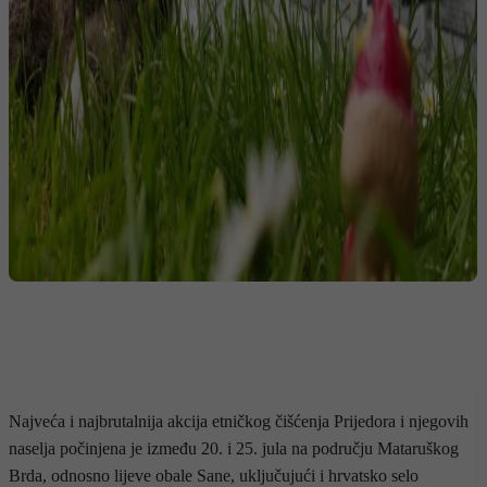
Najveća i najbrutalnija akcija etničkog čišćenja Prijedora i njegovih
naselja počinjena je između 20. i 25. jula na području Mataruškog
Brda, odnosno lijeve obale Sane, uključujući i hrvatsko selo