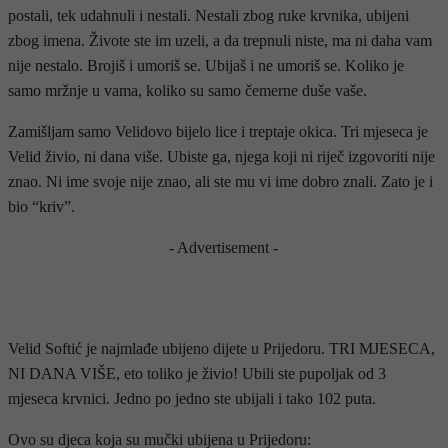
postali, tek udahnuli i nestali. Nestali zbog ruke krvnika, ubijeni
zbog imena. Živote ste im uzeli, a da trepnuli niste, ma ni daha vam
nije nestalo. Brojiš i umoriš se. Ubijaš i ne umoriš se. Koliko je
samo mržnje u vama, koliko su samo čemerne duše vaše.
Zamišljam samo Velidovo bijelo lice i treptaje okica. Tri mjeseca je
Velid živio, ni dana više. Ubiste ga, njega koji ni riječ izgovoriti nije
znao. Ni ime svoje nije znao, ali ste mu vi ime dobro znali. Zato je i
bio “kriv”.
- Advertisement -
Velid Softić je najmlađe ubijeno dijete u Prijedoru. TRI MJESECA,
NI DANA VIŠE, eto toliko je živio! Ubili ste pupoljak od 3
mjeseca krvnici. Jedno po jedno ste ubijali i tako 102 puta.
Ovo su djeca koja su mučki ubijena u Prijedoru: