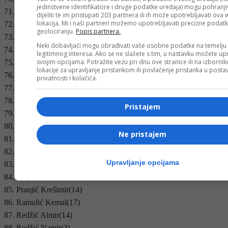
jedinstvene identifikatore i druge podatke uređaja) mogu pohranjiv
71. Kenjar Muhamed(10)
dijeliti te im pristupati 203 partnera ili ih može upotrebljavati ova
lokacija. Mi i naši partneri možemo upotrebljavati precizne podat
72. Mahmuljin Faruk(17)
geolociranju.
Popis partnera.
73. Mahmuljin Midhat(16)
Neki dobavljači mogu obrađivati vaše osobne podatke na temelju
74. Marošlić Almir(15)
legitimnog interesa. Ako se ne slažete s tim, u nastavku možete upr
svojim opcijama. Potražite vezu pri dnu ove stranice ili na izborni
75. Matanović Ervin(16)
lokacije za upravljanje pristankom ili povlačenje pristanka u post
76. Matanović Goran(14)
privatnosti i kolačića.
77. Matanović Zoran(17)
78. Matanović Predrag(17)
Pristajem
79. Mešić Elvedin(17)
80. Mlinar Luka(15)
Ne pristajem
81. Muhić Nedžad(17)
82. Mulalić Emira(5)
Upravljanje opcijama
83. Pašić Sakib(16)
84. Poljak Ilijaz(17)
85. Pranjić Krešimir(14)
86. Ramulić Kemal(17)
87. Redžić Almir(14)
88. Redžić Namir(3)