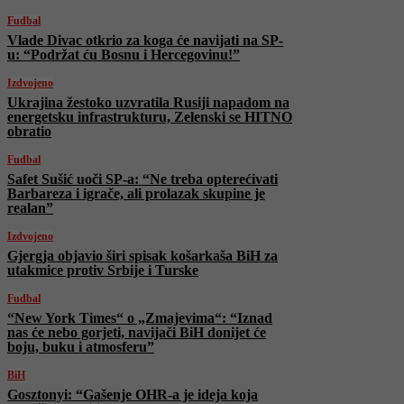
Fudbal
Vlade Divac otkrio za koga će navijati na SP-
u: “Podržat ću Bosnu i Hercegovinu!”
Izdvojeno
Ukrajina žestoko uzvratila Rusiji napadom na
energetsku infrastrukturu, Zelenski se HITNO
obratio
Fudbal
Safet Sušić uoči SP-a: “Ne treba opterećivati
Barbareza i igrače, ali prolazak skupine je
realan”
Izdvojeno
Gjergja objavio širi spisak košarkaša BiH za
utakmice protiv Srbije i Turske
Fudbal
“New York Times“ o „Zmajevima“: “Iznad
nas će nebo gorjeti, navijači BiH donijet će
boju, buku i atmosferu”
BiH
Gosztonyi: “Gašenje OHR-a je ideja koja