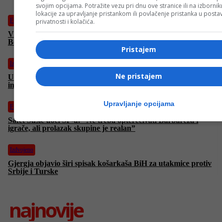
svojim opcijama. Potražite vezu pri dnu ove stranice ili na izborni
lokacije za upravljanje pristankom ili povlačenje pristanka u post
Fudbal
privatnosti i kolačića.
Vlade Divac otkrio za koga će navijati na SP-u: “Podržat ću
Bosnu i Hercegovinu!”
Pristajem
Izdvojeno
Ne pristajem
Ukrajina žestoko uzvratila Rusiji napadom na energetsku
infrastrukturu, Zelenski se HITNO obratio
Upravljanje opcijama
Fudbal
Safet Sušić uoči SP-a: “Ne treba opterećivati Barbareza i
igrače, ali prolazak skupine je realan”
Izdvojeno
Gjergja objavio širi spisak košarkaša BiH za utakmice protiv
Srbije i Turske
najnovije