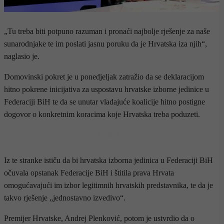
„Tu treba biti potpuno razuman i pronaći najbolje rješenje za naše
sunarodnjake te im poslati jasnu poruku da je Hrvatska iza njih“,
naglasio je.
Domovinski pokret je u ponedjeljak zatražio da se deklaracijom
hitno pokrene inicijativa za uspostavu hrvatske izborne jedinice u
Federaciji BiH te da se unutar vladajuće koalicije hitno postigne
dogovor o konkretnim koracima koje Hrvatska treba poduzeti.
- OGLAS -
Iz te stranke ističu da bi hrvatska izborna jedinica u Federaciji BiH
očuvala opstanak Federacije BiH i štitila prava Hrvata
omogućavajući im izbor legitimnih hrvatskih predstavnika, te da je
takvo rješenje „jednostavno izvedivo“.
Premijer Hrvatske, Andrej Plenković, potom je ustvrdio da o