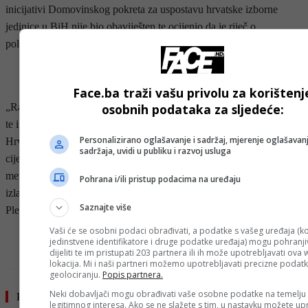
inicijativi Domovinskog pokreta za uspostavu hrvatske izborne
jedinice u BiH nije bio obaviješten te ocijenio da je riječ o
političkom profiliranju stranke.
- OGLAS -
Face.ba traži vašu privolu za korištenj
osobnih podataka za sljedeće:
„Razgovarat ćemo u okviru koalicije, pa ćemo vidjeti koji je smisao
te inicijative. Da bi se nešto promijenilo u BiH, nisu dovoljni samo
Personalizirano oglašavanje i sadržaj, mjerenje oglašavanj
Hrvati i Hrvatska. Potrebno je da i drugi na to pristanu. U tome je
sadržaja, uvidi u publiku i razvoj usluga
cijela priča. Razumijem to u smislu političkog profiliranja, ali
metodološki imam ozbiljne rezerve prema tome da se u javnost
Pohrana i/ili pristup podacima na uređaju
izlazi prije nego što se o tome obavijeste partneri“, izjavio je
Saznajte više
Plenković, podsjeća
Hina
.
Vaši će se osobni podaci obrađivati, a podatke s vašeg uređaja (ko
- OGLAS -
jedinstvene identifikatore i druge podatke uređaja) mogu pohranjiv
dijeliti te im pristupati 203 partnera ili ih može upotrebljavati ova
lokacija. Mi i naši partneri možemo upotrebljavati precizne podat
geolociranju.
Popis partnera.
Neki dobavljači mogu obrađivati vaše osobne podatke na temelju
Pročitajte još
legitimnog interesa. Ako se ne slažete s tim, u nastavku možete upr