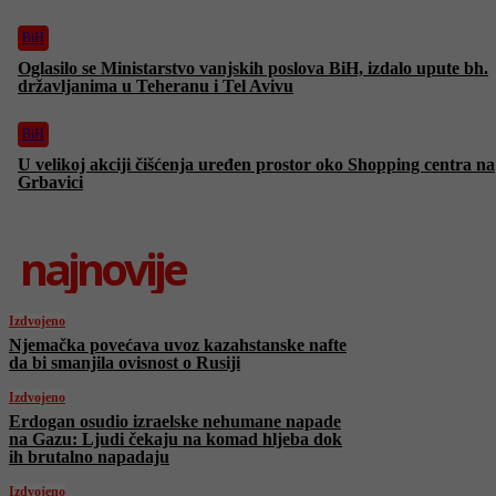
BiH
Oglasilo se Ministarstvo vanjskih poslova BiH, izdalo upute bh.
državljanima u Teheranu i Tel Avivu
BiH
U velikoj akciji čišćenja uređen prostor oko Shopping centra na
Grbavici
najnovije
Izdvojeno
Njemačka povećava uvoz kazahstanske nafte
da bi smanjila ovisnost o Rusiji
Izdvojeno
Erdogan osudio izraelske nehumane napade
na Gazu: Ljudi čekaju na komad hljeba dok
ih brutalno napadaju
Izdvojeno