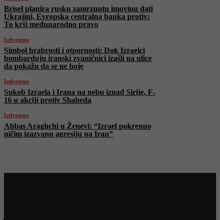
Brisel planira rusku zamrznutu imovinu dati
Ukrajini, Evropska centralna banka protiv:
To krši međunarodno pravo
Izdvojeno
Simbol hrabrosti i otpornosti: Dok Izraelci
bombarduju iranski zvaničnici izašli na ulice
da pokažu da se ne boje
Izdvojeno
Sukob Izraela i Irana na nebu iznad Sirije, F-
16 u akciji protiv Shaheda
Izdvojeno
Abbas Araghchi u Ženevi: “Izrael pokrenuo
ničim izazvanu agresiju na Iran”
Najnovije na Face TV