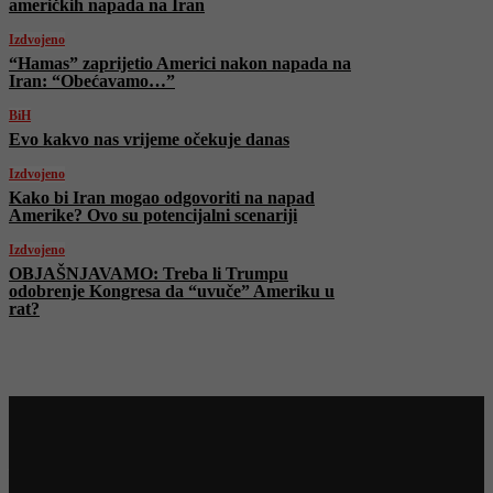
američkih napada na Iran
Izdvojeno
“Hamas” zaprijetio Americi nakon napada na
Iran: “Obećavamo…”
BiH
Evo kakvo nas vrijeme očekuje danas
Izdvojeno
Kako bi Iran mogao odgovoriti na napad
Amerike? Ovo su potencijalni scenariji
Izdvojeno
OBJAŠNJAVAMO: Treba li Trumpu
odobrenje Kongresa da “uvuče” Ameriku u
rat?
Najnovije na Face TV