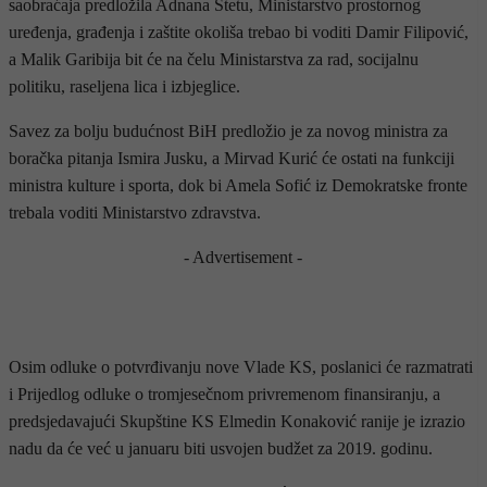
saobraćaja predložila Adnana Štetu, Ministarstvo prostornog
uređenja, građenja i zaštite okoliša trebao bi voditi Damir Filipović,
a Malik Garibija bit će na čelu Ministarstva za rad, socijalnu
politiku, raseljena lica i izbjeglice.
Savez za bolju budućnost BiH predložio je za novog ministra za
boračka pitanja Ismira Jusku, a Mirvad Kurić će ostati na funkciji
ministra kulture i sporta, dok bi Amela Sofić iz Demokratske fronte
trebala voditi Ministarstvo zdravstva.
- Advertisement -
Osim odluke o potvrđivanju nove Vlade KS, poslanici će razmatrati
i Prijedlog odluke o tromjesečnom privremenom finansiranju, a
predsjedavajući Skupštine KS Elmedin Konaković ranije je izrazio
nadu da će već u januaru biti usvojen budžet za 2019. godinu.