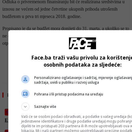
Odluka o privremenom finansiranju bit će realizirana sredstvima u
iznosu ne većem od jedne četvrtine ukupnih prihoda utrošenih
budžetom u prva tri mjeseca 2018. godine.
Propisano je da se budžet mora donijeti do 31. marta, a ukoliko se to
ne dogodi neće bitir realizirani rashodi u bilo koju svrhu osim
otplate duga sve dok se budžet ne usvoji.
- OGLAS -
Face.ba traži vašu privolu za korištenj
osobnih podataka za sljedeće:
Personalizirano oglašavanje i sadržaj, mjerenje oglašavanj
sadržaja, uvidi u publiku i razvoj usluga
Pohrana i/ili pristup podacima na uređaju
Pročitajte još
Saznajte više
BiH
Vaši će se osobni podaci obrađivati, a podatke s vašeg uređaja (ko
Evo kakvo nas vrijeme očekuje danas
jedinstvene identifikatore i druge podatke uređaja) mogu pohranjiv
dijeliti te im pristupati 203 partnera ili ih može upotrebljavati ova
lokacija. Mi i naši partneri možemo upotrebljavati precizne podat