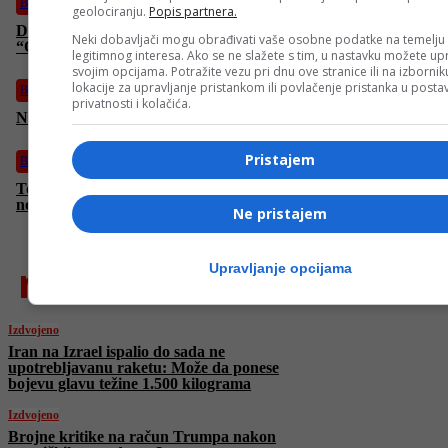
BiH
geolociranju.
Popis partnera.
Dodik napao članove SDS-a, stigao mu ekspresan odgovor:
Neki dobavljači mogu obrađivati vaše osobne podatke na temelju
“Opasnost si ti sa svojim dahijama”
legitimnog interesa. Ako se ne slažete s tim, u nastavku možete upr
svojim opcijama. Potražite vezu pri dnu ove stranice ili na izborni
lokacije za upravljanje pristankom ili povlačenje pristanka u post
BiH
privatnosti i kolačića.
Na Tjentištu obilježena 82. godišnjica bitke na Sutjesci
Pristajem
BiH
Tomo Spahović reagovao na izjavu Brgulje: Zbog nas bježati
ne trebaš, neka ti sude Allah i država!
Ne pristajem
najnovije
Upravljanje opcijama
Izdvojeno
Iran na Izrael ispalio do sada ne
upotrebljavanu raketu: Može da ponese
bojevu glavu težine 1.500 kilograma
Izdvojeno
Brojne kritike na račun Trumpa nakon