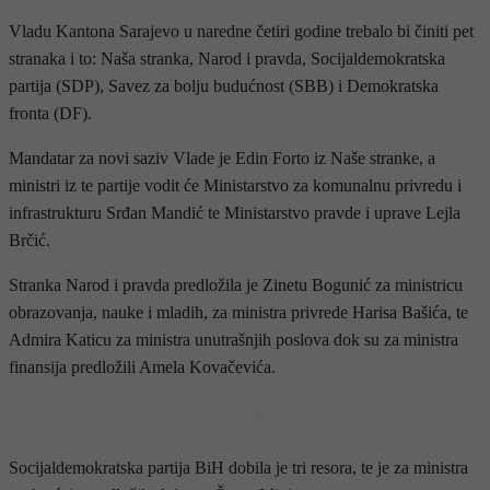
Vladu Kantona Sarajevo u naredne četiri godine trebalo bi činiti pet
stranaka i to: Naša stranka, Narod i pravda, Socijaldemokratska
partija (SDP), Savez za bolju budućnost (SBB) i Demokratska
fronta (DF).
Mandatar za novi saziv Vlade je Edin Forto iz Naše stranke, a
ministri iz te partije vodit će Ministarstvo za komunalnu privredu i
infrastrukturu Srđan Mandić te Ministarstvo pravde i uprave Lejla
Brčić.
Stranka Narod i pravda predložila je Zinetu Bogunić za ministricu
obrazovanja, nauke i mladih, za ministra privrede Harisa Bašića, te
Admira Katicu za ministra unutrašnjih poslova dok su za ministra
finansija predložili Amela Kovačevića.
- OGLAS -
Socijaldemokratska partija BiH dobila je tri resora, te je za ministra