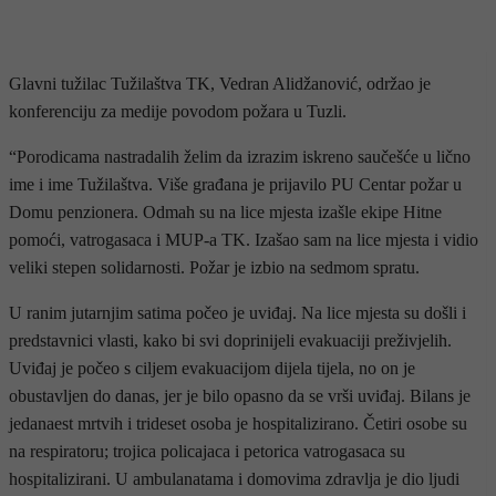
Glavni tužilac Tužilaštva TK, Vedran Alidžanović, održao je
konferenciju za medije povodom požara u Tuzli.
“Porodicama nastradalih želim da izrazim iskreno saučešće u lično
ime i ime Tužilaštva. Više građana je prijavilo PU Centar požar u
Domu penzionera. Odmah su na lice mjesta izašle ekipe Hitne
pomoći, vatrogasaca i MUP-a TK. Izašao sam na lice mjesta i vidio
veliki stepen solidarnosti. Požar je izbio na sedmom spratu.
U ranim jutarnjim satima počeo je uviđaj. Na lice mjesta su došli i
predstavnici vlasti, kako bi svi doprinijeli evakuaciji preživjelih.
Uviđaj je počeo s ciljem evakuacijom dijela tijela, no on je
obustavljen do danas, jer je bilo opasno da se vrši uviđaj. Bilans je
jedanaest mrtvih i trideset osoba je hospitalizirano. Četiri osobe su
na respiratoru; trojica policajaca i petorica vatrogasaca su
hospitalizirani. U ambulanatama i domovima zdravlja je dio ljudi