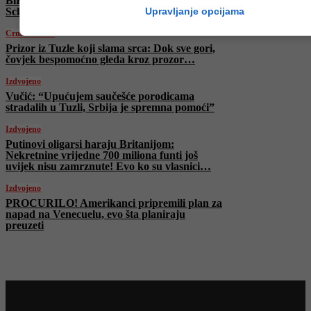
BiH: “Nema ovdje ni ‘v’ ni ‘p’, samo ‘vp’!
Upravljanje opcijama
Schmidt nelegalan i nelegitiman”
Crna hronika
Prizor iz Tuzle koji slama srca: Dok sve gori,
čovjek bespomoćno gleda kroz prozor…
Izdvojeno
Vučić: “Upućujem saučešće porodicama
stradalih u Tuzli, Srbija je spremna pomoći”
Izdvojeno
Putinovi oligarsi haraju Britanijom:
Nekretnine vrijedne 700 miliona funti još
uvijek nisu zamrznute! Evo ko su vlasnici…
Izdvojeno
PROCURILO! Amerikanci pripremili plan za
napad na Venecuelu, evo šta planiraju
preuzeti