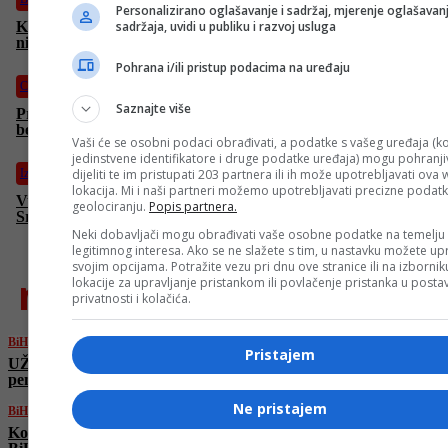
Personalizirano oglašavanje i sadržaj, mjerenje oglašavanj
Kovačević pjeni zbog odluke Ustavnog suda BiH: “Nema ovdje
sadržaja, uvidi u publiku i razvoj usluga
ni ‘v’ ni ‘p’, samo ‘vp’! Schmidt nelegalan i nelegitiman”
Pohrana i/ili pristup podacima na uređaju
Crna hronika
Saznajte više
Prizor iz Tuzle koji slama srca: Dok sve gori, čovjek
bespomoćno gleda kroz prozor…
Vaši će se osobni podaci obrađivati, a podatke s vašeg uređaja (ko
jedinstvene identifikatore i druge podatke uređaja) mogu pohranjiv
Izdvojeno
dijeliti te im pristupati 203 partnera ili ih može upotrebljavati ova
lokacija. Mi i naši partneri možemo upotrebljavati precizne podat
Vučić: “Upućujem saučešće porodicama stradalih u Tuzli,
geolociranju.
Popis partnera.
Srbija je spremna pomoći”
Neki dobavljači mogu obrađivati vaše osobne podatke na temelju
legitimnog interesa. Ako se ne slažete s tim, u nastavku možete upr
svojim opcijama. Potražite vezu pri dnu ove stranice ili na izborni
najnovije
lokacije za upravljanje pristankom ili povlačenje pristanka u post
privatnosti i kolačića.
BiH
Pristajem
UŽIVO | Počeo uviđaj nakon požara u Domu
penzionera Tuzla, raste broj stradalih
Ne pristajem
BiH
Kovačević pjeni zbog odluke Ustavnog suda