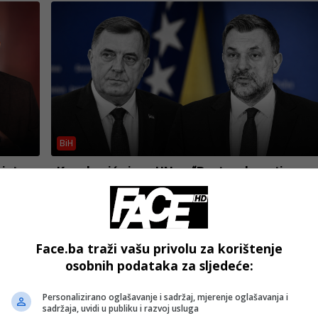
BiH
ujete
Konaković pisao UN-u: “Postupak protiv
uposlenika MC ‘Srebrenica’ pokrenut zbog
njihovog izvještaja”
Face.ba traži vašu privolu za korištenje
osobnih podataka za sljedeće:
Personalizirano oglašavanje i sadržaj, mjerenje oglašavanja i
sadržaja, uvidi u publiku i razvoj usluga