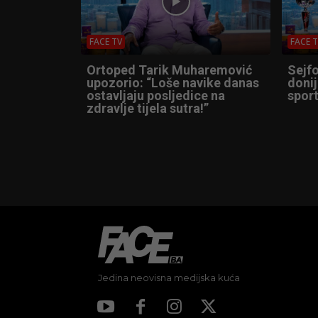
FACE TV
FACE 
Ortoped Tarik Muharemović
Sejfo
upozorio: “Loše navike danas
donij
ostavljaju posljedice na
sport
zdravlje tijela sutra!”
Jedina neovisna medijska kuća