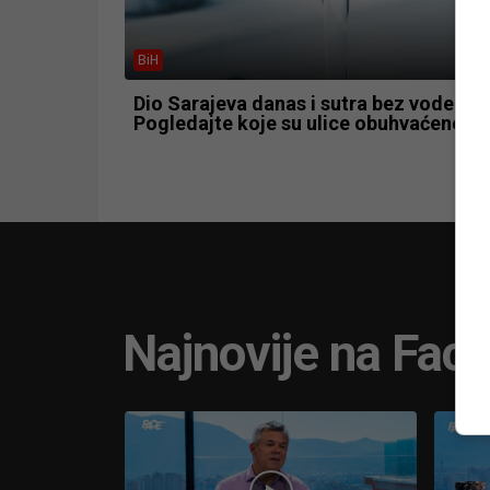
BiH
Dio Sarajeva danas i sutra bez vode:
Pogledajte koje su ulice obuhvaćene
Najnovije na Fac