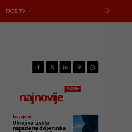
FACE TV
FACE.BA
najnovije
Izdvojeno
Ukrajina izvela
napade na dvije ruske