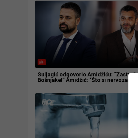
BiH
Suljagić odgovorio Amidžiću: “Zastraš
Bošnjake!” Amidžić: “Što si nervozan?”