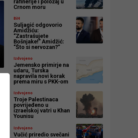
rafinerije i položaj u
Crnom moru
BiH
Suljagić odgovorio
Amidžiću:
“Zastrašujete
Bošnjake!” Amidžić:
“Što si nervozan?”
Izdvojeno
Jemensko primirje na
udaru, Turska
napravila novi korak
prema miru s PKK-om
Izdvojeno
Troje Palestinaca
povrijeđeno u
izraelskoj vatri u Khan
Younisu
Izdvojeno
Vučić priredio svečani