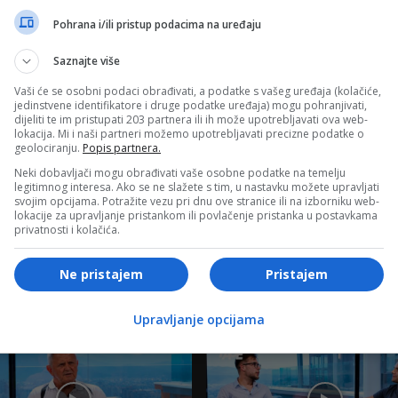
Pohrana i/ili pristup podacima na uređaju
BiH
Saznajte više
Upozorenje na opasnost od požara na
Vaši će se osobni podaci obrađivati, a podatke s vašeg uređaja (kolačiće,
Blidinju, bit će pojačane patrole
jedinstvene identifikatore i druge podatke uređaja) mogu pohranjivati,
dijeliti te im pristupati 203 partnera ili ih može upotrebljavati ova web-
lokacija. Mi i naši partneri možemo upotrebljavati precizne podatke o
geolociranju.
Popis partnera.
Neki dobavljači mogu obrađivati vaše osobne podatke na temelju
legitimnog interesa. Ako se ne slažete s tim, u nastavku možete upravljati
svojim opcijama. Potražite vezu pri dnu ove stranice ili na izborniku web-
lokacije za upravljanje pristankom ili povlačenje pristanka u postavkama
privatnosti i kolačića.
e TV
Ne pristajem
Pristajem
Upravljanje opcijama