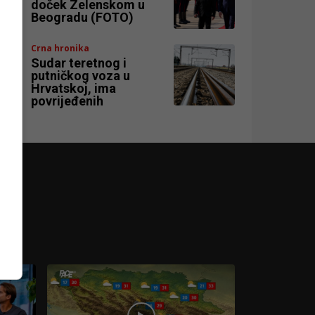
doček Zelenskom u
Beogradu (FOTO)
Crna hronika
Sudar teretnog i
putničkog voza u
Hrvatskoj, ima
povrijeđenih