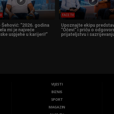
TV
FACE TV
 Šehović: “2026. godina
Upoznajte ekipu predsta
ela mi je najveće
“Očevi” i priču o odgovor
ske uspjehe u karijeri!”
prijateljstvu i sazrijevanj
VIJESTI
BIZNIS
SPORT
MAGAZIN