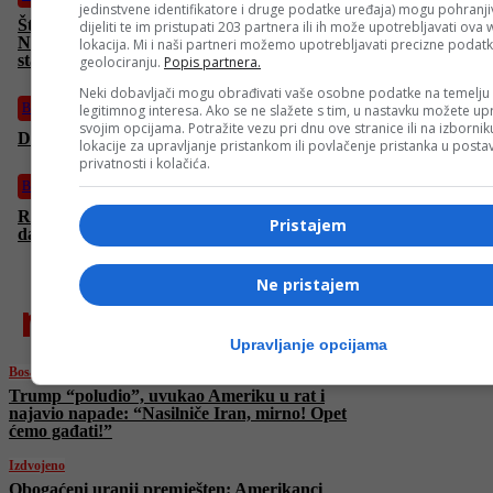
jedinstvene identifikatore i druge podatke uređaja) mogu pohranjiv
Šta do sada znamo o sukobu između Irana, Izraela i SAD-a:
dijeliti te im pristupati 203 partnera ili ih može upotrebljavati ova
Nuklearni udari, raketne odmazde i prijetnje globalnoj
lokacija. Mi i naši partneri možemo upotrebljavati precizne podat
stabilnosti
geolociranju.
Popis partnera.
Neki dobavljači mogu obrađivati vaše osobne podatke na temelju
BiH
legitimnog interesa. Ako se ne slažete s tim, u nastavku možete upr
svojim opcijama. Potražite vezu pri dnu ove stranice ili na izborni
Dodik: U RS danas stižu važni ljudi iz Sjedinjenih Država
lokacije za upravljanje pristankom ili povlačenje pristanka u post
privatnosti i kolačića.
BiH
Reis Kavazović: Zločinački režim Netanyahua uspio u nakani
Pristajem
da uvuče u sukob najmoćniju zemlju svijeta
Ne pristajem
najnovije
Upravljanje opcijama
Bosanski vjestnik
Trump “poludio”, uvukao Ameriku u rat i
najavio napade: “Nasilniče Iran, mirno! Opet
ćemo gađati!”
Izdvojeno
Obogaćeni uranij premješten: Amerikanci