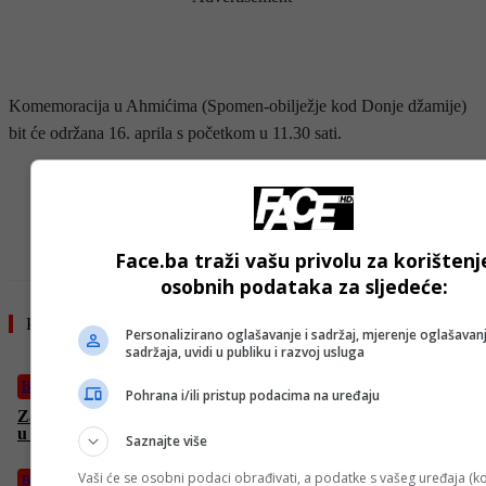
Komemoracija u Ahmićima (Spomen-obilježje kod Donje džamije)
bit će održana 16. aprila s početkom u 11.30 sati.
- OGLAS -
Face.ba traži vašu privolu za korištenj
osobnih podataka za sljedeće:
Pročitajte još
Personalizirano oglašavanje i sadržaj, mjerenje oglašavanj
sadržaja, uvidi u publiku i razvoj usluga
BiH
Pohrana i/ili pristup podacima na uređaju
Zatvaranje Hormuškog moreuza: Šta bi značilo za cijene nafte
u BiH i globalnu ekonomiju
Saznajte više
Vaši će se osobni podaci obrađivati, a podatke s vašeg uređaja (ko
BiH