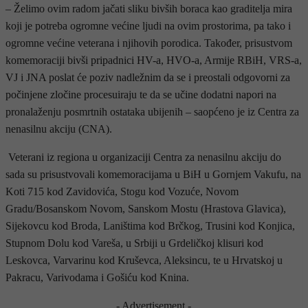
– Želimo ovim radom jačati sliku bivših boraca kao graditelja mira
koji je potreba ogromne većine ljudi na ovim prostorima, pa tako i
ogromne većine veterana i njihovih porodica. Također, prisustvom
komemoraciji bivši pripadnici HV-a, HVO-a, Armije RBiH, VRS-a,
VJ i JNA poslat će poziv nadležnim da se i preostali odgovorni za
počinjene zločine procesuiraju te da se učine dodatni napori na
pronalaženju posmrtnih ostataka ubijenih – saopćeno je iz Centra za
nenasilnu akciju (CNA).
Veterani iz regiona u organizaciji Centra za nenasilnu akciju do
sada su prisustvovali komemoracijama u BiH u Gornjem Vakufu, na
Koti 715 kod Zavidovića, Stogu kod Vozuće, Novom
Gradu/Bosanskom Novom, Sanskom Mostu (Hrastova Glavica),
Sijekovcu kod Broda, Laništima kod Brčkog, Trusini kod Konjica,
Stupnom Dolu kod Vareša, u Srbiji u Grdeličkoj klisuri kod
Leskovca, Varvarinu kod Kruševca, Aleksincu, te u Hrvatskoj u
Pakracu, Varivodama i Gošiću kod Knina.
- Advertisement -