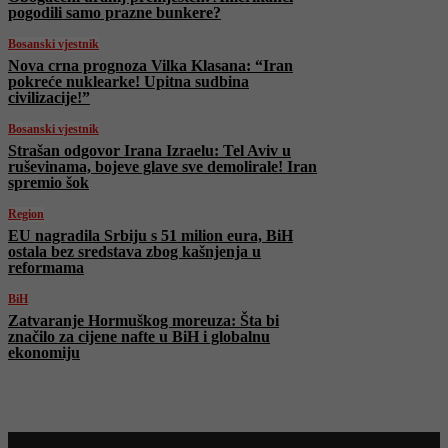
pogodili samo prazne bunkere?
Bosanski vjestnik
Nova crna prognoza Vilka Klasana: “Iran
pokreće nuklearke! Upitna sudbina
civilizacije!”
Bosanski vjestnik
Strašan odgovor Irana Izraelu: Tel Aviv u
ruševinama, bojeve glave sve demolirale! Iran
spremio šok
Region
EU nagradila Srbiju s 51 milion eura, BiH
ostala bez sredstava zbog kašnjenja u
reformama
BiH
Zatvaranje Hormuškog moreuza: Šta bi
značilo za cijene nafte u BiH i globalnu
ekonomiju