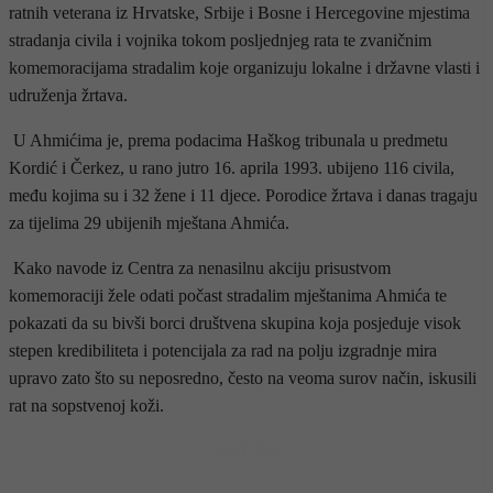
ratnih veterana iz Hrvatske, Srbije i Bosne i Hercegovine mjestima
stradanja civila i vojnika tokom posljednjeg rata te zvaničnim
komemoracijama stradalim koje organizuju lokalne i državne vlasti i
udruženja žrtava.
U Ahmićima je, prema podacima Haškog tribunala u predmetu
Kordić i Čerkez, u rano jutro 16. aprila 1993. ubijeno 116 civila,
među kojima su i 32 žene i 11 djece. Porodice žrtava i danas tragaju
za tijelima 29 ubijenih mještana Ahmića.
Kako navode iz Centra za nenasilnu akciju prisustvom
komemoraciji žele odati počast stradalim mještanima Ahmića te
pokazati da su bivši borci društvena skupina koja posjeduje visok
stepen kredibiliteta i potencijala za rad na polju izgradnje mira
upravo zato što su neposredno, često na veoma surov način, iskusili
rat na sopstvenoj koži.
- OGLAS -