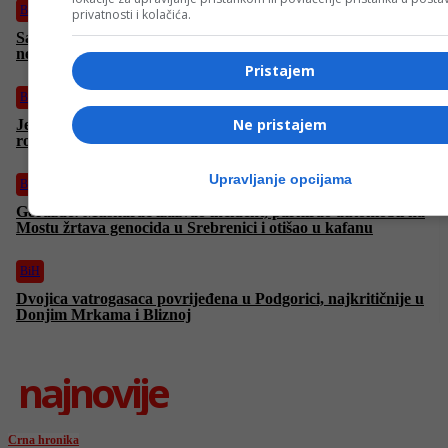
BiH
privatnosti i kolačića.
Saučesnici u krivičnom djelu: Hoće li Višković i Stevandić proći
neokrznuti kroz avanturu s Dodikom
Pristajem
BiH
Ne pristajem
Jedno srce, dva doma: Niz zanimljivih aktivnosti za djecu bez
roditeljskog staranja
Upravljanje opcijama
BiH
Goražde: Muškarac izazvao incident, parkirao automobil na
Mostu žrtava genocida u Srebrenici i otišao u kafanu
BiH
Dvojica vatrogasaca povrijeđena u Podgorici, najkritičnije u
Donjim Mrkama i Bliznoj
najnovije
Crna hronika