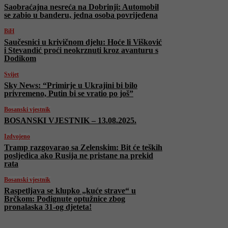
Saobraćajna nesreća na Dobrinji: Automobil
se zabio u banderu, jedna osoba povrijeđena
BiH
Saučesnici u krivičnom djelu: Hoće li Višković
i Stevandić proći neokrznuti kroz avanturu s
Dodikom
Svijet
Sky News: “Primirje u Ukrajini bi bilo
privremeno, Putin bi se vratio po još”
Bosanski vjestnik
BOSANSKI VJESTNIK – 13.08.2025.
Izdvojeno
Tramp razgovarao sa Zelenskim: Bit će teških
posljedica ako Rusija ne pristane na prekid
rata
Bosanski vjestnik
Raspetljava se klupko „kuće strave“ u
Brčkom: Podignute optužnice zbog
pronalaska 31-og djeteta!