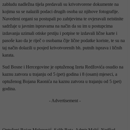
zabludu nadležna tijela predavali su krivotvorene dokumente na
kojima su se nalazili podaci drugih osoba uz njihove fotografije.
Navedeni organi su postupali po zahtjevima te ovjeravali neistinite
sadržaje u javnim ispravama na način da su im u postupcima
izdavanja uzimali otiske prstiju i potpise te izdavali lične karte i
pasoše kao da je riječ o osobama čije lične podatke koriste, te su na
taj način dolazili u posjed krivotvorenih bh. putnih isprava i ličnih
karata.
Sud Bosne i Hercegovine je optuženog Izeta Redžovića osudio na
kaznu zatvora u trajanju od 5 (pet) godina i 8 (osam) mjeseci, a
optuženog Bojana Raonića na kaznu zatvora u trajanju od 5 (pet)
godina.
- Advertisement -
Optuženi Bojan Melezović, Salih Bota, Admir Malić, Nedžad