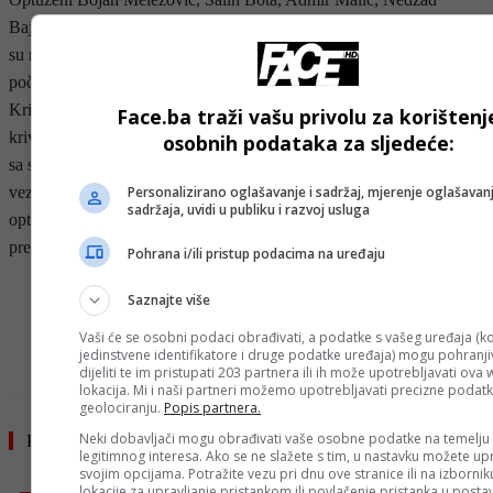
Bajrović, Mithad Vejo i Bojan Raonić oslobođeni su od optužbe da
su radnjama opisanim u oslobađajućem dijelu izreke presude
počinili krivično djelo organizirani kriminal iz člana 342. stav 2.
Krivičnog zakona Federacije Bosne i Hercegovine, u vezi s
Face.ba traži vašu privolu za korištenj
krivičnim djelima krivotvorenje isprave iz člana 373. stav 2. u vezi
osobnih podataka za sljedeće:
sa stavom 1. i ovjeravanje neistinitog sadržaja iz člana 375. stav 2. u
Personalizirano oglašavanje i sadržaj, mjerenje oglašavanj
vezi sa stavom 1. istog zakona, dok je prema optuženom Raoniću
sadržaja, uvidi u publiku i razvoj usluga
optužba odbijena u odnosu na radnje opisane u odbijajućem dijelu
presude, saopćeno je iz Suda BiH.
Pohrana i/ili pristup podacima na uređaju
- OGLAS -
Saznajte više
Vaši će se osobni podaci obrađivati, a podatke s vašeg uređaja (ko
jedinstvene identifikatore i druge podatke uređaja) mogu pohranjiv
dijeliti te im pristupati 203 partnera ili ih može upotrebljavati ova
lokacija. Mi i naši partneri možemo upotrebljavati precizne podat
geolociranju.
Popis partnera.
Neki dobavljači mogu obrađivati vaše osobne podatke na temelju
Pročitajte još
legitimnog interesa. Ako se ne slažete s tim, u nastavku možete upr
svojim opcijama. Potražite vezu pri dnu ove stranice ili na izborni
lokacije za upravljanje pristankom ili povlačenje pristanka u post