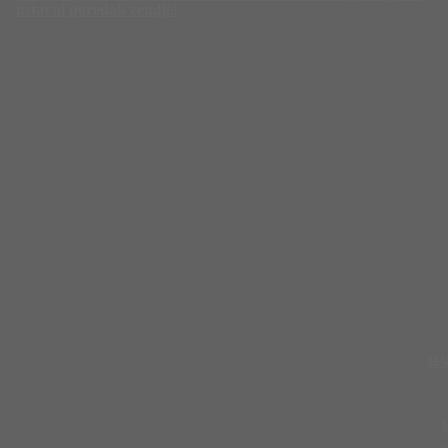
ustavni poredak zemlje!
HA