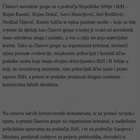
Članovi navedene grupe su s područja Republike Srbije i BiH –
Bojan Raonić, Bojan Đokić, Savo Manojlović, Izet Redžović,
Nedžad Šiljević, Rasim Salčin te njima poznate osobe – koje su bile
svjesne da djeluju kao članovi grupe u kojoj je svaki od navedenih
imao određenu ulogu i zadatke, a sve u cilju sticanja materijalne
koristi. Tako su članovi grupe za organizirani kriminal, koristeći
njima poznate evidencije, nezakonito pribavljali i koristili lične
podatke osoba koje imaju dvojno državljanstvo BiH i R Srbije a
koji, do navedenog momenta, nisu pribavljali lične karte i putne
isprave BiH, a potom te podatke prodavali drugim osobama –
korisnicima lažnih identiteta.
- OGLAS -
Na osnovu takvih krivotvorenih dokumenata, te uz pomoć savjeta i
uputa, u pratnji članova grupe za organizirani kriminal, u nadležnim
policijskim upravama na području BiH, i to na području Sarajeva i
Mostara, predavali zahtjeve za prijavu prebivališta, dovodeći u