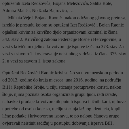
optuženih Izeta Redžovića, Bojana Melezovića, Saliha Bote,
Admira Malića, Nedžada Bajrovića, …
… Mithata Veje i Bojana Raonića nakon održanog glavnog pretresa,
izreklo je presudu kojom su optuženi Izet Redžović i Bojan Raonić
oglašeni krivim za krivično djelo organizovani kriminal iz člana
342. stav 2. Krivičnog zakona Federacije Bosne i Hercegovine, u
vezi s krivičnim djelima krivotvorenje isprave iz člana 373. stav 2. u
vezi sa stavom 1. i ovjeravanje neistinitog sadržaja iz člana 375. stav
2. u vezi sa stavom 1. istog zakona.
Optuženi Redžović i Raonić krivi su što su u vremenskom periodu
od 2013. godine do kraja mjeseca juna 2016. godine, na području
BiH i Republike Srbije, u cilju sticanja protupravne koristi, nakon
što je, njima poznata osoba organizirala grupu ljudi, radi izrade,
nabavke i prodaje krivotvorenih putnih isprava i ličnih karti, njihove
upotrebe od osoba koje su, u cilju sticanja lažnog identiteta, kupili
lične podatke i krivotvorenu ispravu, te po nalogu članova grupe
ovjeravali neistinit sadržaj u postupku dobivanja isprava BiH.