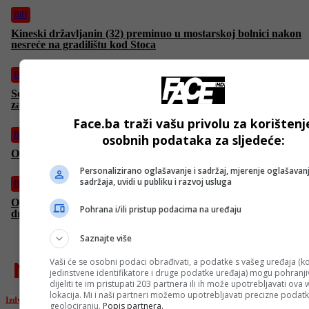
BiH
Kineski državljanin (32) preminuo u mostarskoj bolnici nakon
nesreće na gradilištu kod Stoca
BiH
Schmidt se sastao sa Čovićem u Mostaru: Reforma Izbornog
zakona ostaje ključni prioritet
Face.ba traži vašu privolu za korištenj
BiH
osobnih podataka za sljedeće:
Osam državljana BiH evakuisano iz Irana
Personalizirano oglašavanje i sadržaj, mjerenje oglašavanj
sadržaja, uvidi u publiku i razvoj usluga
BiH
Oglasilo se Ministarstvo vanjskih poslova BiH, izdalo upute bh.
Pohrana i/ili pristup podacima na uređaju
državljanima u Teheranu i Tel Avivu
Saznajte više
najnovije
Vaši će se osobni podaci obrađivati, a podatke s vašeg uređaja (ko
jedinstvene identifikatore i druge podatke uređaja) mogu pohranjiv
dijeliti te im pristupati 203 partnera ili ih može upotrebljavati ova
lokacija. Mi i naši partneri možemo upotrebljavati precizne podat
Izdvojeno
geolociranju.
Popis partnera.