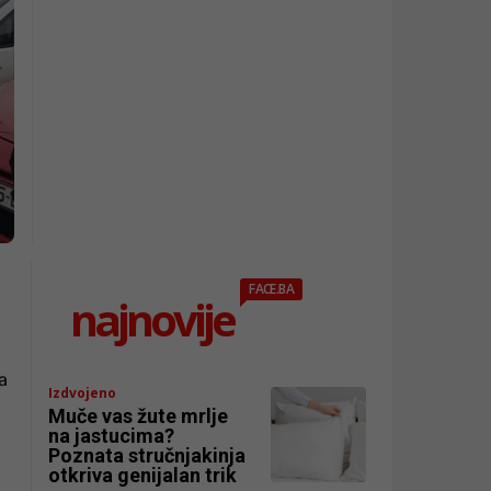
FACE.BA
najnovije
a
Izdvojeno
Muče vas žute mrlje
na jastucima?
Poznata stručnjakinja
otkriva genijalan trik