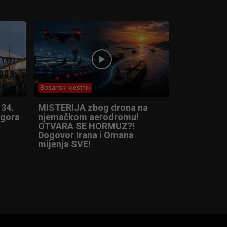
Bosanski vjestnik
 34.
MISTERIJA zbog drona na
ogora
njemačkom aerodromu!
OTVARA SE HORMUZ?!
Dogovor Irana i Omana
mijenja SVE!