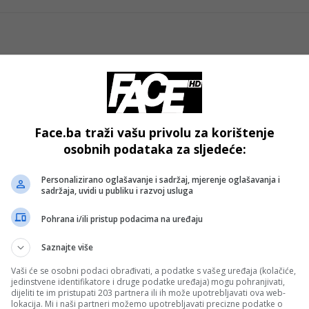
Face.ba traži vašu privolu za korištenje
osobnih podataka za sljedeće:
Personalizirano oglašavanje i sadržaj, mjerenje oglašavanja i
sadržaja, uvidi u publiku i razvoj usluga
BiH
Pohrana i/ili pristup podacima na uređaju
jne
CIK BiH ovjerio 64 kandidatske liste za
z
kompenzacijske mandate i usvojio nove
Saznajte više
sigurnosne mjere
Vaši će se osobni podaci obrađivati, a podatke s vašeg uređaja (kolačiće,
jedinstvene identifikatore i druge podatke uređaja) mogu pohranjivati,
dijeliti te im pristupati 203 partnera ili ih može upotrebljavati ova web-
lokacija. Mi i naši partneri možemo upotrebljavati precizne podatke o