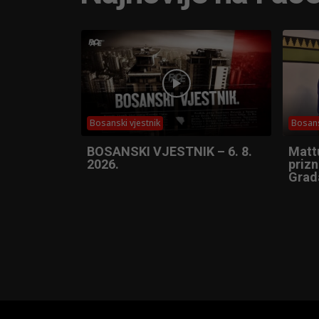
Bosanski vjestnik
Bosans
BOSANSKI VJESTNIK – 6. 8.
Matt
2026.
prizn
Grad