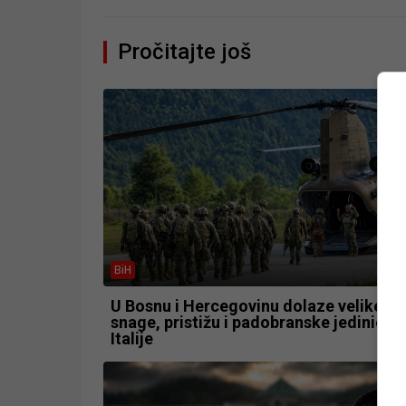
Pročitajte još
BiH
U Bosnu i Hercegovinu dolaze velike vo
snage, pristižu i padobranske jedinice i
Italije