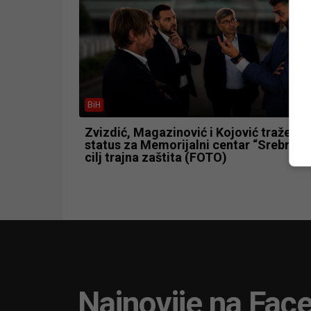
BiH
Zvizdić, Magazinović i Kojović traže p
status za Memorijalni centar “Srebreni
cilj trajna zaštita (FOTO)
Najnovije na Fac