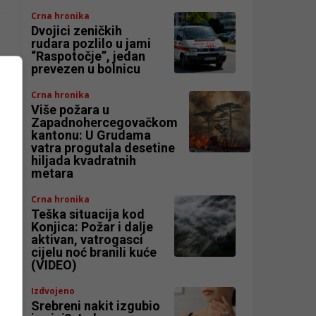
Crna hronika
Dvojici zeničkih
rudara pozlilo u jami
“Raspotočje”, jedan
prevezen u bolnicu
Crna hronika
Više požara u
Zapadnohercegovačkom
kantonu: U Grudama
vatra progutala desetine
hiljada kvadratnih
metara
Crna hronika
Teška situacija kod
Konjica: Požar i dalje
aktivan, vatrogasci
cijelu noć branili kuće
(VIDEO)
Izdvojeno
Srebreni nakit izgubio