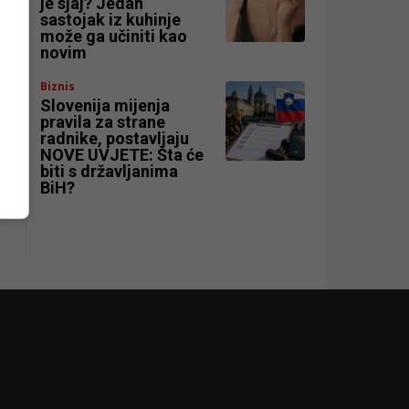
je sjaj? Jedan
sastojak iz kuhinje
može ga učiniti kao
novim
Biznis
Slovenija mijenja
pravila za strane
radnike, postavljaju
NOVE UVJETE: Šta će
biti s državljanima
BiH?