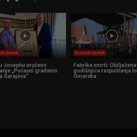
ki vjestnik
Bosanski vjestnik
u Josephu uručeno
Fabrika smrti: Obilježena
anje „Počasni građanin
godišnjica raspuštanja l
a Sarajeva“
Omarska