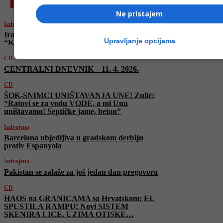
najnovije
Ne pristajem
Izdvojeno
Iranci zadovoljni pregovorima u Islamabadu:
Upravljanje opcijama
“Konačno nas Amerikanci slušaju”
CD
CENTRALNI DNEVNIK – 11. 4. 2026.
CD
ŠOK-SNIMCI UNIŠTAVANJA UNE! Zulić:
“Ratovi se za vodu VODE, a mi Unu
uništavamo! Septičke jame, beton”
Izdvojeno
Barcelona ubjedljiva u gradskom derbiju
protiv Espanyola
Izdvojeno
Pakistan se zalaže za još jedan dan pregovora
CD
HAOS na GRANICAMA sa Hrvatskom: EU
SPUSTILA RAMPU! Novi SISTEM
SKENIRA LICE, UZIMA OTISKE…