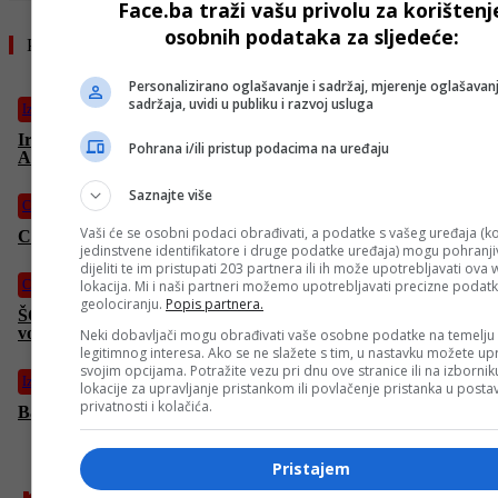
Face.ba traži vašu privolu za korištenj
osobnih podataka za sljedeće:
Pročitajte još
Personalizirano oglašavanje i sadržaj, mjerenje oglašavanj
sadržaja, uvidi u publiku i razvoj usluga
Izdvojeno
Iranci zadovoljni pregovorima u Islamabadu: “Konačno nas
Pohrana i/ili pristup podacima na uređaju
Amerikanci slušaju”
Saznajte više
CD
Vaši će se osobni podaci obrađivati, a podatke s vašeg uređaja (ko
CENTRALNI DNEVNIK – 11. 4. 2026.
jedinstvene identifikatore i druge podatke uređaja) mogu pohranjiv
dijeliti te im pristupati 203 partnera ili ih može upotrebljavati ova
lokacija. Mi i naši partneri možemo upotrebljavati precizne podat
CD
geolociranju.
Popis partnera.
ŠOK-SNIMCI UNIŠTAVANJA UNE! Zulić: “Ratovi se za
vodu VODE, a mi Unu uništavamo! Septičke jame, beton”
Neki dobavljači mogu obrađivati vaše osobne podatke na temelju
legitimnog interesa. Ako se ne slažete s tim, u nastavku možete upr
svojim opcijama. Potražite vezu pri dnu ove stranice ili na izborni
Izdvojeno
lokacije za upravljanje pristankom ili povlačenje pristanka u post
privatnosti i kolačića.
Barcelona ubjedljiva u gradskom derbiju protiv Espanyola
Pristajem