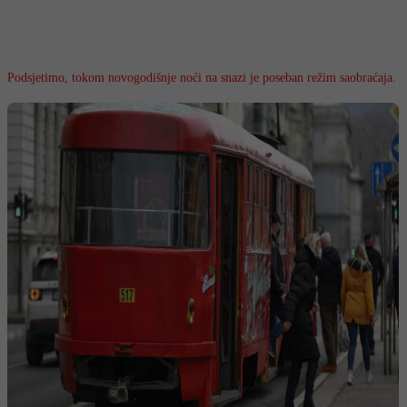
Podsjetimo, tokom novogodišnje noći na snazi je poseban režim saobraćaja.