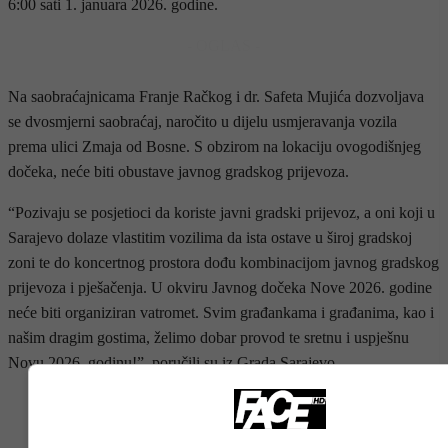
6:00 sati 1. januara 2026. godine.
- OGLAS -
Na saobraćajnicama Franje Račkog i dr. Safeta Mujića dozvoljava
se dvosmjerni saobraćaj, naročito u dijelu usmjeravanja vozila
prema ulici Zmaja od Bosne. S obzirom na lokaciju ovogodišnjeg
dočeka, neće biti obustave javnog gradskog prijevoza.
“Pozivaju se posjetioci da koriste javni gradski prijevoz, a oni koji u
Sarajevo dolaze vlastitim vozilima da ista ostave u široj gradskoj
zoni te do koncertnog prostora dođu kombinacijom javnog gradskog
prijevoza i pješačenja. U okviru Javnog dočeka Nove 2026. godine
neće biti organiziran vatromet. Svim građankama i građanima, kao i
našim dragim gostima, želimo dobar provod te sretnu i uspješnu
Novu 2026. godinu!”, poručili su iz Grada Sarajevo.
- OGLAS -