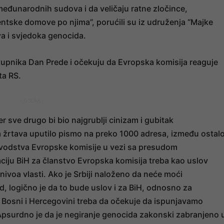
međunarodnih sudova i da veličaju ratne zločince,
dentske domove po njima”, porućili su iz udruženja “Majke
va i svjedoka genocida.
stupnika Dan Prede i očekuju da Evropska komisija reaguje
ta RS.
- OGLAS -
jer sve drugo bi bio najgrublji cinizam i gubitak
ja žrtava uputilo pismo na preko 1000 adresa, između ostal
ovodstva Evropske komisije u vezi sa presudom
ciju BiH za članstvo Evropska komisija treba kao uslov
nivoa vlasti. Ako je Srbiji naloženo da neće moći
d, logično je da to bude uslov i za BiH, odnosno za
ro Bosni i Hercegovini treba da očekuje da ispunjavamo
 Apsurdno je da je negiranje genocida zakonski zabranjeno 