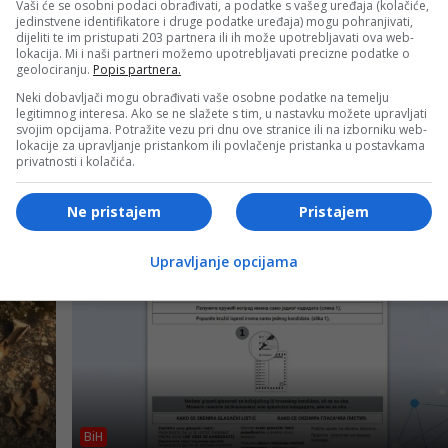
Vaši će se osobni podaci obrađivati, a podatke s vašeg uređaja (kolačiće,
ažnosti evropskih integracija BiH i da smatraju “da ipak n
jedinstvene identifikatore i druge podatke uređaja) mogu pohranjivati,
a se “europeiziraju”, sve dok ne počnu poštovati osnove
dijeliti te im pristupati 203 partnera ili ih može upotrebljavati ova web-
lokacija. Mi i naši partneri možemo upotrebljavati precizne podatke o
ema žrtvama, uvažavanje istine i vladavine prava”.
geolociranju.
Popis partnera.
Neki dobavljači mogu obrađivati vaše osobne podatke na temelju
legitimnog interesa. Ako se ne slažete s tim, u nastavku možete upravljati
- OGLAS -
svojim opcijama. Potražite vezu pri dnu ove stranice ili na izborniku web-
lokacije za upravljanje pristankom ili povlačenje pristanka u postavkama
privatnosti i kolačića.
Ne pristajem
Pristajem
Upravljanje opcijama
BiH