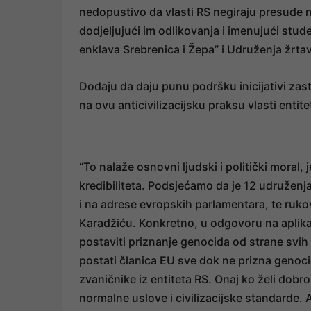
nedopustivo da vlasti RS negiraju presude 
dodjeljujući im odlikovanja i imenujući stu
enklava Srebrenica i Žepa” i Udruženja žrta
Dodaju da daju punu podršku inicijativi za
na ovu anticivilizacijsku praksu vlasti entite
“To nalaže osnovni ljudski i politički moral, 
kredibiliteta. Podsjećamo da je 12 udružen
i na adrese evropskih parlamentara, te ruk
Karadžiću. Konkretno, u odgovoru na aplika
postaviti priznanje genocida od strane svih 
postati članica EU sve dok ne prizna genoci
zvaničnike iz entiteta RS. Onaj ko želi dob
normalne uslove i civilizacijske standarde.