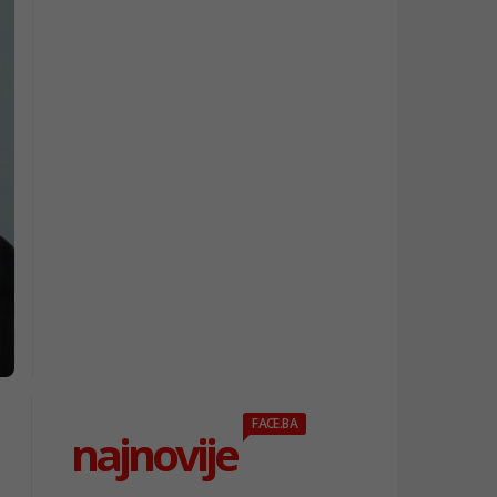
FACE.BA
najnovije