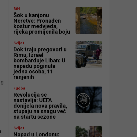
BiH
Šok u kanjonu
Neretve: Pronađen
kostur medvjeda,
rijeka promijenila boju
Svijet
Dok traju pregovori u
Rimu, Izrael
bombarduje Liban: U
napadu poginula
jedna osoba, 11
ranjenih
og
Fudbal
Revolucija se
nastavlja: UEFA
donijela nova pravila,
stupaju na snagu već
na startu sezone
Svijet
u
Napad u Londonu: