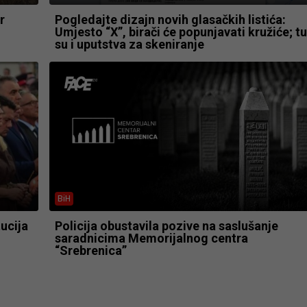
r
Pogledajte dizajn novih glasačkih listića:
Umjesto “X”, birači će popunjavati kružiće; tu
su i uputstva za skeniranje
BiH
ucija
Policija obustavila pozive na saslušanje
saradnicima Memorijalnog centra
“Srebrenica”