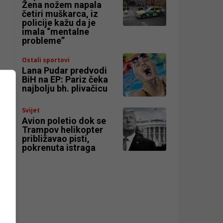
Žena nožem napala
četiri muškarca, iz
policije kažu da je
imala “mentalne
probleme”
Ostali sportovi
Lana Pudar predvodi
BiH na EP: Pariz čeka
najbolju bh. plivačicu
Svijet
Avion poletio dok se
Trampov helikopter
približavao pisti,
pokrenuta istraga