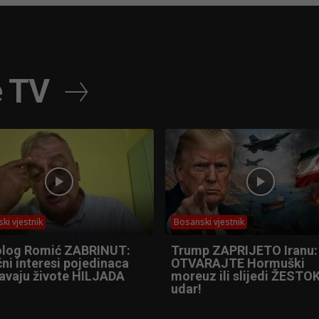
e TV
ki vjestnik
Bosanski vjestnik
olog Romić ZABRINUT:
Trump ZAPRIJETO Iranu:
ni interesi pojedinaca
OTVARAJTE Hormuški
tavaju živote HILJADA
moreuz ili slijedi ŽESTOK
udar!