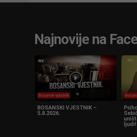
Najnovije na Fac
Bosanski vjestnik
Bosans
BOSANSKI VJESTNIK –
Psih
5.8.2026.
Sebič
uniš
ljudi!