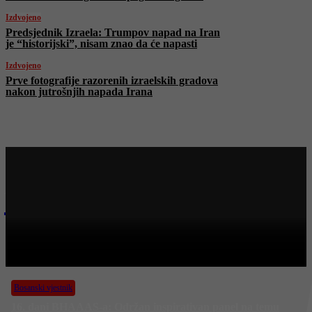
Izdvojeno
Predsjednik Izraela: Trumpov napad na Iran
je “historijski”, nisam znao da će napasti
Izdvojeno
Prve fotografije razorenih izraelskih gradova
nakon jutrošnjih napada Irana
Najnovije na Face TV
Bosanski vjestnik
BOSANSKI VJESTNIK – 21. 6. 2025.
Bosanski vjestnik
16. dani BHAAAS-a: Održan inspirativan panel na temu