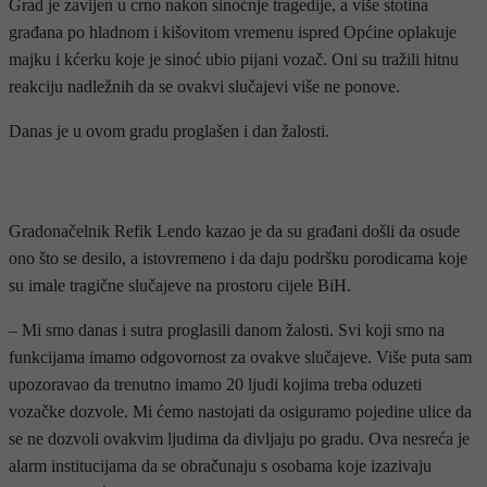
Grad je zavijen u crno nakon sinoćnje tragedije, a više stotina
građana po hladnom i kišovitom vremenu ispred Općine oplakuje
majku i kćerku koje je sinoć ubio pijani vozač. Oni su tražili hitnu
reakciju nadležnih da se ovakvi slučajevi više ne ponove.
Danas je u ovom gradu proglašen i dan žalosti.
- OGLAS -
Gradonačelnik Refik Lendo kazao je da su građani došli da osude
ono što se desilo, a istovremeno i da daju podršku porodicama koje
su imale tragične slučajeve na prostoru cijele BiH.
– Mi smo danas i sutra proglasili danom žalosti. Svi koji smo na
funkcijama imamo odgovornost za ovakve slučajeve. Više puta sam
upozoravao da trenutno imamo 20 ljudi kojima treba oduzeti
vozačke dozvole. Mi ćemo nastojati da osiguramo pojedine ulice da
se ne dozvoli ovakvim ljudima da divljaju po gradu. Ova nesreća je
alarm institucijama da se obračunaju s osobama koje izazivaju