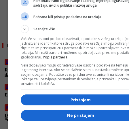
Personalizirano oglašavanje i sadržaj, mjerenje oglašavanj
sadržaja, uvidi u publiku i razvoj usluga
- OGLAS -
Pohrana i/ili pristup podacima na uređaju
Saznajte više
Vaši će se osobni podaci obrađivati, a podatke s vašeg uređaja (ko
jedinstvene identifikatore i druge podatke uređaja) mogu pohranjiv
Pročitajte još
dijeliti te im pristupati 203 partnera ili ih može upotrebljavati ova
lokacija. Mi i naši partneri možemo upotrebljavati precizne podat
geolociranju.
Popis partnera.
BiH
Neki dobavljači mogu obrađivati vaše osobne podatke na temelju
legitimnog interesa. Ako se ne slažete s tim, u nastavku možete upr
Reis Kavazović: Zločinački režim Netanyahua uspio u nakani
svojim opcijama. Potražite vezu pri dnu ove stranice ili na izborni
da uvuče u sukob najmoćniju zemlju svijeta
lokacije za upravljanje pristankom ili povlačenje pristanka u post
privatnosti i kolačića.
BiH
Evo kakvo nas vrijeme očekuje danas
Pristajem
BiH
Ne pristajem
Dodik napao članove SDS-a, stigao mu ekspresan odgovor:
“Opasnost si ti sa svojim dahijama”