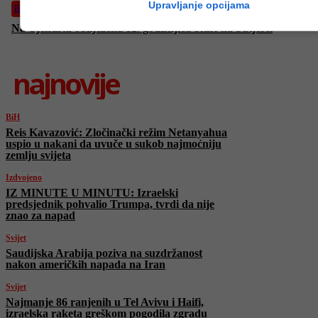
Upravljanje opcijama
BiH
Na Tjentištu obilježena 82. godišnjica bitke na Sutjesci
najnovije
BiH
Reis Kavazović: Zločinački režim Netanyahua
uspio u nakani da uvuče u sukob najmoćniju
zemlju svijeta
Izdvojeno
IZ MINUTE U MINUTU: Izraelski
predsjednik pohvalio Trumpa, tvrdi da nije
znao za napad
Svijet
Saudijska Arabija poziva na suzdržanost
nakon američkih napada na Iran
Svijet
Najmanje 86 ranjenih u Tel Avivu i Haifi,
izraelska raketa greškom pogodila zgradu