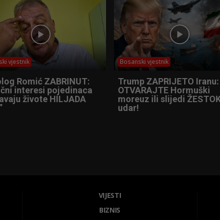
ki vjestnik
Bosanski vjestnik
olog Romić ZABRINUT:
Trump ZAPRIJETO Iranu:
čni interesi pojedinaca
OTVARAJTE Hormuški
tavaju živote HILJADA
moreuz ili slijedi ŽESTOK
”
udar!
VIJESTI
BIZNIS