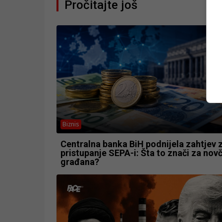
Pročitajte još
Biznis
Centralna banka BiH podnijela zahtjev 
pristupanje SEPA-i: Šta to znači za nov
građana?