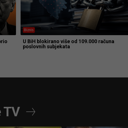
Biznis
rio
U BiH blokirano više od 109.000 računa
poslovnih subjekata
e TV