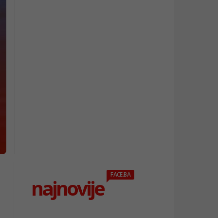
FACE.BA
najnovije