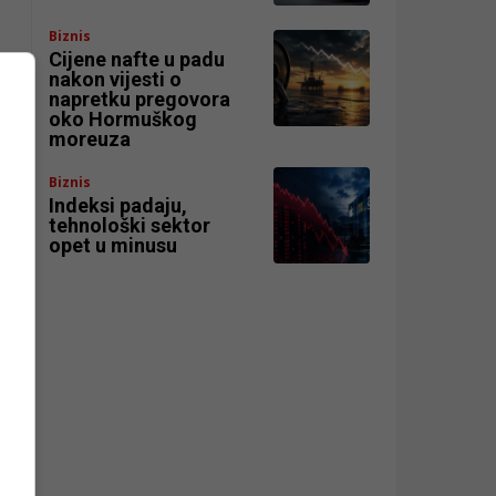
Biznis
Cijene nafte u padu
nakon vijesti o
napretku pregovora
oko Hormuškog
moreuza
Biznis
Indeksi padaju,
tehnološki sektor
opet u minusu