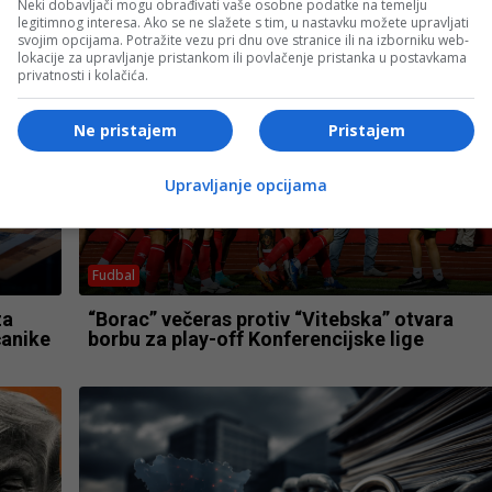
Neki dobavljači mogu obrađivati vaše osobne podatke na temelju
legitimnog interesa. Ako se ne slažete s tim, u nastavku možete upravljati
svojim opcijama. Potražite vezu pri dnu ove stranice ili na izborniku web-
lokacije za upravljanje pristankom ili povlačenje pristanka u postavkama
privatnosti i kolačića.
Ne pristajem
Pristajem
Upravljanje opcijama
Fudbal
za
“Borac” večeras protiv “Vitebska” otvara
čanike
borbu za play-off Konferencijske lige