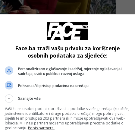
Face.ba traži vašu privolu za korištenje
osobnih podataka za sljedeće:
koje je neobavezujuće, proslijediti Predstavničkom domu
ati zahtjev za smjenu ministara Amidžića i Košarca.
Personalizirano oglašavanje i sadržaj, mjerenje oglašavanja i
sadržaja, uvidi u publiku i razvoj usluga
en zaključak o podnošenju inicijative za smjenu Sevlida
Pohrana i/ili pristup podacima na uređaju
žavnog ministra za ljudska prava i izbjeglice došao na
Saznajte više
Vaši će se osobni podaci obrađivati, a podatke s vašeg uređaja (kolačiće,
jedinstvene identifikatore i druge podatke uređaja) mogu pohranjivati,
- OGLAS -
dijeliti te im pristupati 203 partnera ili ih može upotrebljavati ova web-
lokacija. Mi i naši partneri možemo upotrebljavati precizne podatke o
geolociranju.
Popis partnera.