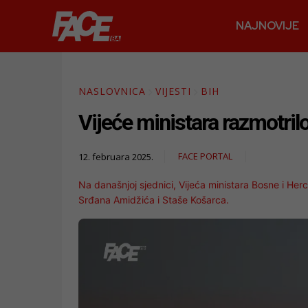
NAJNOVIJE
NASLOVNICA
VIJESTI
BIH
Vijeće ministara razmotril
FACE PORTAL
12. februara 2025.
Na današnjoj sjednici, Vijeća ministara Bosne i He
Srđana Amidžića i Staše Košarca.