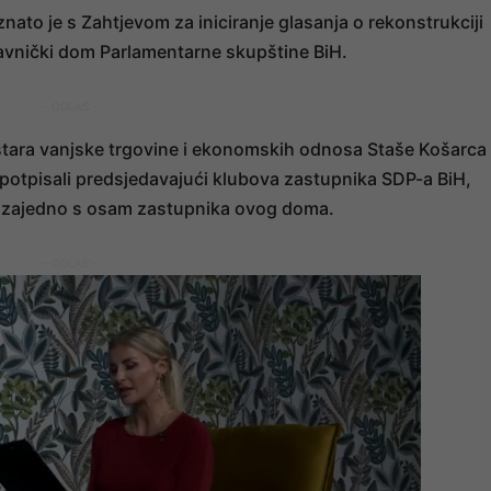
nato je s Zahtjevom za iniciranje glasanja o rekonstrukciji
stavnički dom Parlamentarne skupštine BiH.
- OGLAS -
nistara vanjske trgovine i ekonomskih odnosa Staše Košarca 
u potpisali predsjedavajući klubova zastupnika SDP-a BiH,
 zajedno s osam zastupnika ovog doma.
- OGLAS -