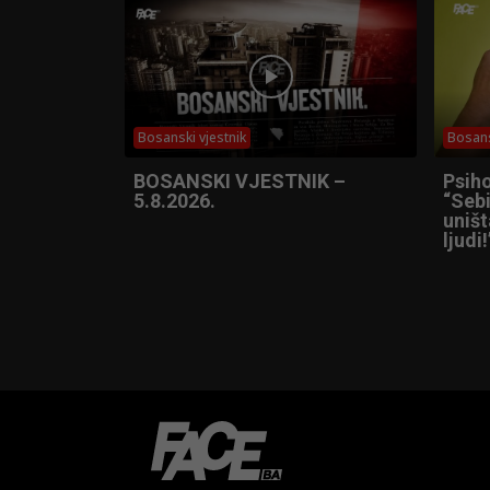
Bosanski vjestnik
Bosans
BOSANSKI VJESTNIK –
Psih
5.8.2026.
“Sebi
uniš
ljudi!