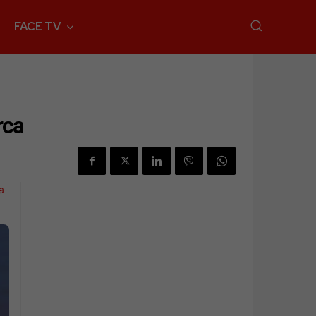
FACE TV
rca
a