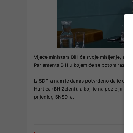
Vijeće ministara BiH će svoje mišljenje, a 
Parlamenta BiH u kojem će se potom razmatr
Iz SDP-a nam je danas potvrđeno da je usvoj
Hurtića (BH Zeleni), a koji je na poziciju dr
prijedlog SNSD-a.