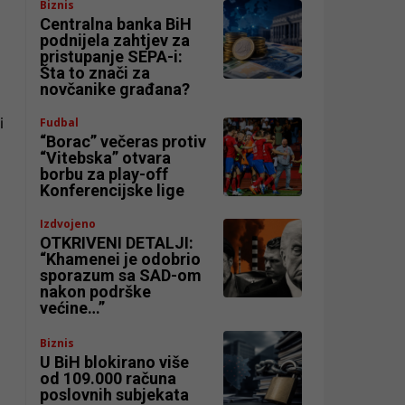
Biznis
Centralna banka BiH
podnijela zahtjev za
pristupanje SEPA-i:
Šta to znači za
novčanike građana?
i
Fudbal
“Borac” večeras protiv
“Vitebska” otvara
borbu za play-off
Konferencijske lige
Izdvojeno
OTKRIVENI DETALJI:
“Khamenei je odobrio
sporazum sa SAD-om
nakon podrške
većine…”
Biznis
U BiH blokirano više
od 109.000 računa
poslovnih subjekata