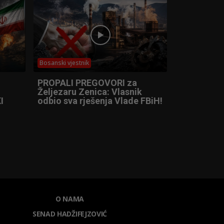
Bosanski vjestnik
PROPALI PREGOVORI za
Željezaru Zenica: Vlasnik
I
odbio sva rješenja Vlade FBiH!
O NAMA
SENAD HADŽIFEJZOVIĆ