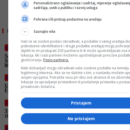
Personalizirano oglašavanje i sadržaj, mjerenje oglašavanj
- OGLAS -
sadržaja, uvidi u publiku i razvoj usluga
Pohrana i/ili pristup podacima na uređaju
Pročitajte još
Saznajte više
Vaši će se osobni podaci obrađivati, a podatke s vašeg uređaja (ko
jedinstvene identifikatore i druge podatke uređaja) mogu pohranjiv
Biznis
dijeliti te im pristupati 203 partnera ili ih može upotrebljavati ova
lokacija. Mi i naši partneri možemo upotrebljavati precizne podat
Sarajevo domaćin najvećeg regionalnog HVAC događaja:
geolociranju.
Popis partnera.
SFERA 2026 okuplja lidere industrije klimatizacije, grijanja i
hlađenja
Neki dobavljači mogu obrađivati vaše osobne podatke na temelju
legitimnog interesa. Ako se ne slažete s tim, u nastavku možete upr
svojim opcijama. Potražite vezu pri dnu ove stranice ili na izborni
BiH
lokacije za upravljanje pristankom ili povlačenje pristanka u post
Uoči sjednice PIC-a: Krišto s ministrima iz Njemačke i
privatnosti i kolačića.
Francuske razgovarala o OHR-u
Pristajem
Crna hronika
Teška saobraćajna nesreća kod Velike Kladuše: Povrijeđeno
više osoba
Ne pristajem
BiH