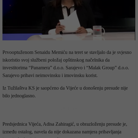
Prvooptuženom Senaidu Memiću na teret se stavljalo da je svjesno
iskoristio svoj službeni položaj opštinskog načelnika da
investitorima “Panamera” d.o.o. Sarajevo i “Malak Group” d.o.o.
Sarajevo pribavi neimovinsku i imovinsku korist.
Iz Tužilaštva KS je saopćeno da Vijeće u donošenju presude nije
bilo jednoglasno.
- OGLAS -
Predsjednica Vijeća, Adisa Zahiragić, u obrazloženju presude je,
između ostalog, navela da nije dokazana namjera pribavljanja