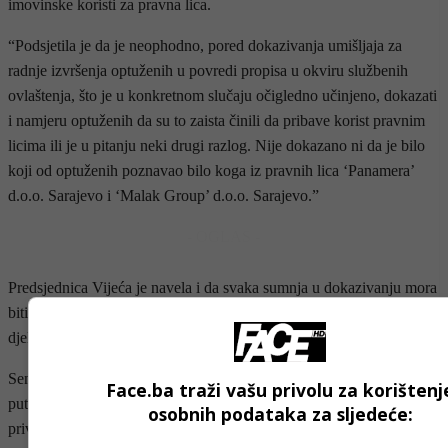
imovinske koristi za pravna lica.
“Podsjetila je da je neophodno, pored dokazivanja umišljaja za
radnje izvršenja optuženih u povredi propisa u okviru službenih
ovlaštenja, što je u konkretnom slučaju očigledno učinjeno, dokazati
i namjeru optuženih da su to zaista činili da pribave korist pravnim
licima ili je u pitanju neki drugi razlog. Nije dokazano ni da je bilo
koji od optuženih poznavao bilo koga iz pravnih lica ‘Panamera’
d.o.o. Sarajevo i ‘Malak Group’ d.o.o. Sarajevo.”
- OGLAS -
Predsjednica Vijeća je navela i da svaka sumnja u dokazivanju mora
biti u korist optuženih. U ovom slučaju, sumnja u kojoj namjeri su
djelovali optuženi nije potvrđena.
Senaidu Memiću ukinuta je mjera zabrane napuštanja boravišta i
Face.ba traži vašu privolu za korištenj
putovanja izvan Bosne i Hercegovine, kao i dodatne mjere
osobnih podataka za sljedeće:
privremenog oduzimanja pasoša i lične karte.