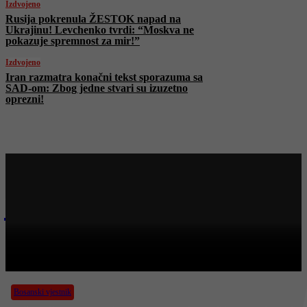
Izdvojeno
Rusija pokrenula ŽESTOK napad na
Ukrajinu! Levchenko tvrdi: “Moskva ne
pokazuje spremnost za mir!”
Izdvojeno
Iran razmatra konačni tekst sporazuma sa
SAD-om: Zbog jedne stvari su izuzetno
oprezni!
Najnovije na Face TV
Bosanski vjestnik
BOSANSKI VJESTNIK – 1. 6. 2026.
Bosanski vjestnik