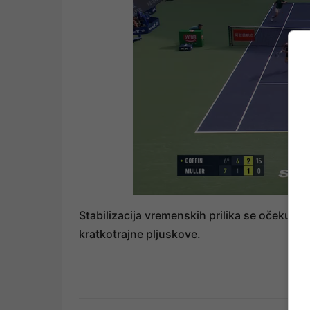
Stabilizacija vremenskih prilika se očekuje
kratkotrajne pljuskove.