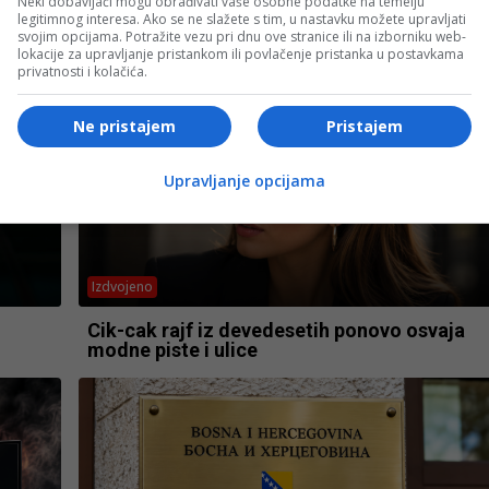
Neki dobavljači mogu obrađivati vaše osobne podatke na temelju
legitimnog interesa. Ako se ne slažete s tim, u nastavku možete upravljati
svojim opcijama. Potražite vezu pri dnu ove stranice ili na izborniku web-
lokacije za upravljanje pristankom ili povlačenje pristanka u postavkama
privatnosti i kolačića.
Ne pristajem
Pristajem
Upravljanje opcijama
Izdvojeno
Cik-cak rajf iz devedesetih ponovo osvaja
modne piste i ulice