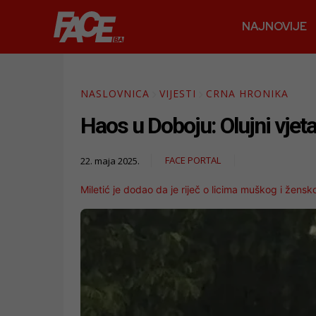
NAJNOVIJE
NASLOVNICA
VIJESTI
CRNA HRONIKA
Haos u Doboju: Olujni vjetar
FACE PORTAL
22. maja 2025.
Miletić je dodao da je riječ o licima muškog i žens