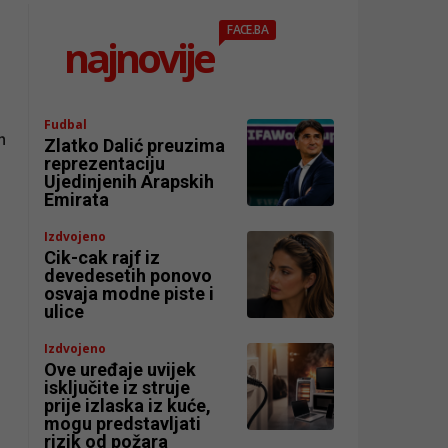
FACE.BA
najnovije
Fudbal
m
Zlatko Dalić preuzima
reprezentaciju
Ujedinjenih Arapskih
Emirata
Izdvojeno
Cik-cak rajf iz
devedesetih ponovo
osvaja modne piste i
ulice
Izdvojeno
Ove uređaje uvijek
isključite iz struje
prije izlaska iz kuće,
mogu predstavljati
rizik od požara