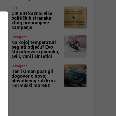
BiH
CIK BiH kaznio više
političkih stranaka
zbog preuranjene
kampanje
Izdvojeno
Na kojoj temperaturi
peglati odjeću? Evo
šta odgovara pamuku,
svili, vuni i sintetici
Izdvojeno
Iran i Oman postigli
dogovor o novoj
e
plovidbenoj ruti kroz
Hormuški moreuz