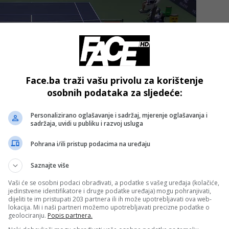
Face.ba traži vašu privolu za korištenje
osobnih podataka za sljedeće:
Personalizirano oglašavanje i sadržaj, mjerenje oglašavanja i
sadržaja, uvidi u publiku i razvoj usluga
Pohrana i/ili pristup podacima na uređaju
 za vikend, kada se najavljuje sunčano vrijeme uz povremen
Saznajte više
Vaši će se osobni podaci obrađivati, a podatke s vašeg uređaja (kolačiće,
jedinstvene identifikatore i druge podatke uređaja) mogu pohranjivati,
dijeliti te im pristupati 203 partnera ili ih može upotrebljavati ova web-
- OGLAS -
lokacija. Mi i naši partneri možemo upotrebljavati precizne podatke o
geolociranju.
Popis partnera.