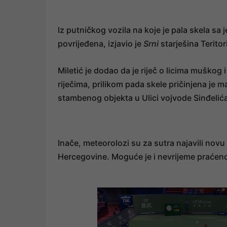
Iz putničkog vozila na koje je pala skela sa
povrijeđena, izjavio je
Srni
starješina Terito
Miletić je dodao da je riječ o licima muško
riječima, prilikom pada skele pričinjena je ma
stambenog objekta u Ulici vojvode Sinđelić
Inače, meteorolozi su za sutra najavili novu
Hercegovine. Moguće je i nevrijeme praćen