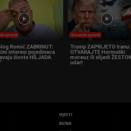
ki vjestnik
Bosanski vjestnik
olog Romić ZABRINUT:
Trump ZAPRIJETO Iranu:
čni interesi pojedinaca
OTVARAJTE Hormuški
tavaju živote HILJADA
moreuz ili slijedi ŽESTOK
”
udar!
VIJESTI
BIZNIS