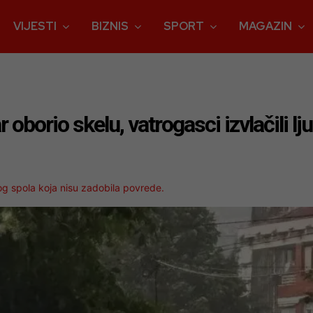
VIJESTI
BIZNIS
SPORT
MAGAZIN
 oborio skelu, vatrogasci izvlačili lj
kog spola koja nisu zadobila povrede.