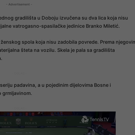
- Advertisement -
 jednog gradilišta u Doboju izvučena su dva lica koja nisu
rijalne vatrogasno-spasilačke jedinice Branko Miletić.
g i ženskog spola koja nisu zadobila povrede. Prema njegovi
terijalna šteta na vozilu. Skela je pala sa gradilišta
a.
- OGLAS -
 seriju padavina, a u pojedinim dijelovima Bosne i
o grmljavinom.
- OGLAS -