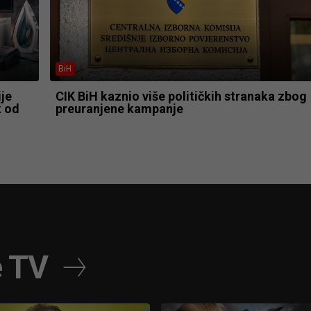
BiH
ije
CIK BiH kaznio više političkih stranaka zbog
k od
preuranjene kampanje
e TV