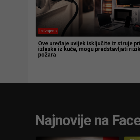
Izdvojeno
Ove uređaje uvijek isključite iz struje pr
izlaska iz kuće, mogu predstavljati rizi
požara
Najnovije na Fac