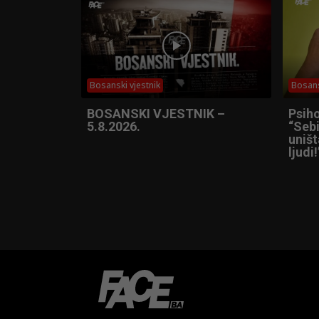
Bosanski vjestnik
Bosans
BOSANSKI VJESTNIK –
Psih
5.8.2026.
“Sebi
uniš
ljudi!