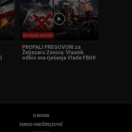
Bosanski vjestnik
PROPALI PREGOVORI za
Željezaru Zenica: Vlasnik
I
odbio sva rješenja Vlade FBiH!
O NAMA
SENAD HADŽIFEJZOVIĆ