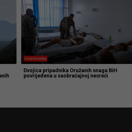
Crna hronika
Dvojica pripadnika Oružanih snaga BiH
anih
povrijeđena u saobraćajnoj nesreći