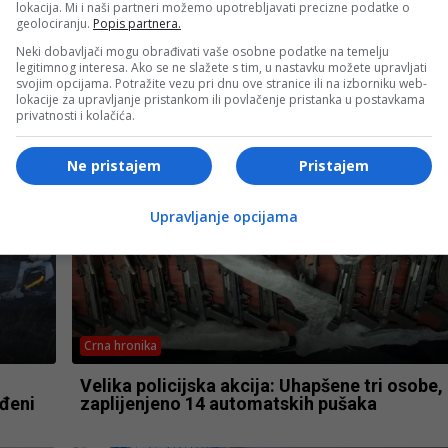
lokacija. Mi i naši partneri možemo upotrebljavati precizne podatke o
geolociranju.
Popis partnera.
- OGLAS -
Neki dobavljači mogu obrađivati vaše osobne podatke na temelju
legitimnog interesa. Ako se ne slažete s tim, u nastavku možete upravljati
svojim opcijama. Potražite vezu pri dnu ove stranice ili na izborniku web-
lokacije za upravljanje pristankom ili povlačenje pristanka u postavkama
privatnosti i kolačića.
Ne pristajem
Pristajem
Upravljanje opcijama
Crna hronika
Velika policijska akcija: Uhapšene tri osobe,
đeni
zaplijenjeno 14 automatskih pušaka