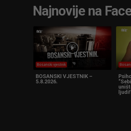
Najnovije na Fac
Bosanski vjestnik
Bosans
BOSANSKI VJESTNIK –
Psih
5.8.2026.
“Sebi
uniš
ljudi!