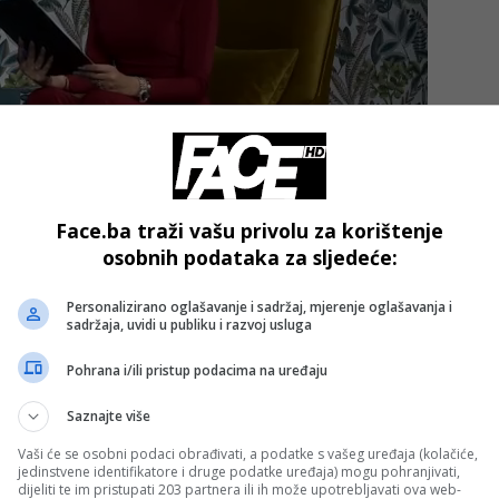
Face.ba traži vašu privolu za korištenje
osobnih podataka za sljedeće:
Personalizirano oglašavanje i sadržaj, mjerenje oglašavanja i
sadržaja, uvidi u publiku i razvoj usluga
ni, a nezvanično, automobil se zabio u aparat za točenje
čekuje se po završetku policijskog uviđaja.
Pohrana i/ili pristup podacima na uređaju
Saznajte više
Vaši će se osobni podaci obrađivati, a podatke s vašeg uređaja (kolačiće,
jedinstvene identifikatore i druge podatke uređaja) mogu pohranjivati,
dijeliti te im pristupati 203 partnera ili ih može upotrebljavati ova web-