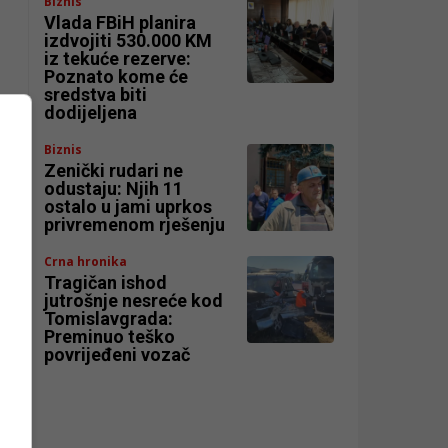
Biznis
Vlada FBiH planira
izdvojiti 530.000 KM
iz tekuće rezerve:
Poznato kome će
sredstva biti
dodijeljena
Biznis
Zenički rudari ne
odustaju: Njih 11
ostalo u jami uprkos
privremenom rješenju
Crna hronika
Tragičan ishod
jutrošnje nesreće kod
Tomislavgrada:
Preminuo teško
povrijeđeni vozač