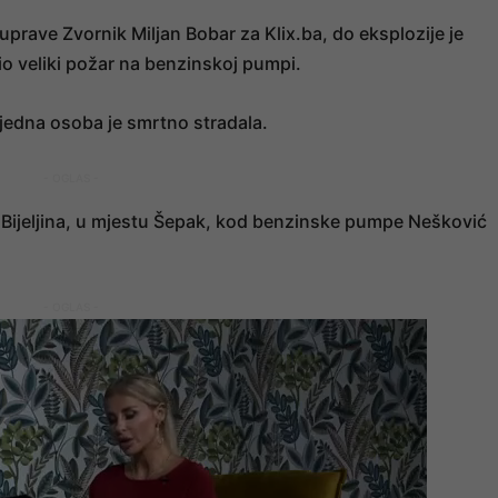
prave Zvornik Miljan Bobar za Klix.ba, do eksplozije je
o veliki požar na benzinskoj pumpi.
jedna osoba je smrtno stradala.
- OGLAS -
– Bijeljina, u mjestu Šepak, kod benzinske pumpe Nešković
- OGLAS -