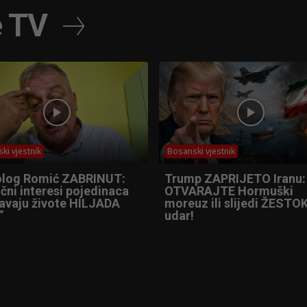
e TV
ki vjestnik
Bosanski vjestnik
olog Romić ZABRINUT:
Trump ZAPRIJETO Iranu:
čni interesi pojedinaca
OTVARAJTE Hormuški
tavaju živote HILJADA
moreuz ili slijedi ŽESTOK
”
udar!