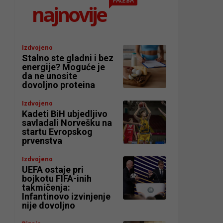
FACE.BA
najnovije
Izdvojeno
Stalno ste gladni i bez
energije? Moguće je
da ne unosite
dovoljno proteina
Izdvojeno
Kadeti BiH ubjedljivo
savladali Norvešku na
startu Evropskog
prvenstva
Izdvojeno
UEFA ostaje pri
bojkotu FIFA-inih
takmičenja:
Infantinovo izvinjenje
nije dovoljno