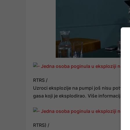
RTRS /
Uzroci eksplozije na pumpi još nisu potvrđe
gasa koji je eksplodirao. Više informacija o
RTRS) /