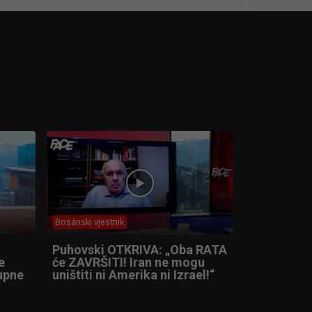
Bosanski vjestnik
Puhovski OTKRIVA: „Oba RATA
e
će ZAVRŠITI! Iran ne mogu
tupne
uništiti ni Amerika ni Izrael!“