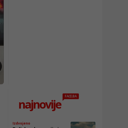
FACE.BA
najnovije
Izdvojeno