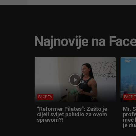
Najnovije na Fac
FACE TV
FACE 
“Reformer Pilates”: Zašto je
Mr. 
cijeli svijet poludio za ovom
profe
spravom?!
meč b
je du