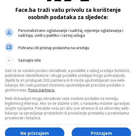
Face.ba traži vašu privolu za korištenje
osobnih podataka za sljedeće:
talog problema.
Personalizirano oglašavanje i sadržaj, mjerenje oglašavanja i
sadržaja, uvidi u publiku i razvoj usluga
- OGLAS -
Pohrana i/ili pristup podacima na uređaju
Saznajte više
Vaši će se osobni podaci obrađivati, a podatke s vašeg uređaja (kolačiće,
jedinstvene identifikatore i druge podatke uređaja) mogu pohranjivati,
dijeliti te im pristupati 203 partnera ili ih može upotrebljavati ova web-
lokacija. Mi i naši partneri možemo upotrebljavati precizne podatke o
geolociranju.
Popis partnera.
Neki dobavljači mogu obrađivati vaše osobne podatke na temelju
legitimnog interesa. Ako se ne slažete s tim, u nastavku možete upravljati
svojim opcijama. Potražite vezu pri dnu ove stranice ili na izborniku web-
lokacije za upravljanje pristankom ili povlačenje pristanka u postavkama
privatnosti i kolačića.
Ne pristajem
Pristajem