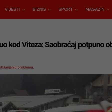
VIJESTI
BIZNIS
SPORT
MAGAZIN
nuo kod Viteza: Saobraćaj potpuno o
 otklanjanju problema.