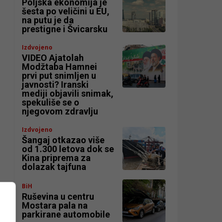
Poljska ekonomija je
šesta po veličini u EU,
na putu je da
prestigne i Švicarsku
Izdvojeno
VIDEO Ajatolah
Modžtaba Hamnei
prvi put snimljen u
javnosti? Iranski
mediji objavili snimak,
spekuliše se o
njegovom zdravlju
Izdvojeno
Šangaj otkazao više
od 1.300 letova dok se
Kina priprema za
dolazak tajfuna
BiH
Ruševina u centru
Mostara pala na
parkirane automobile