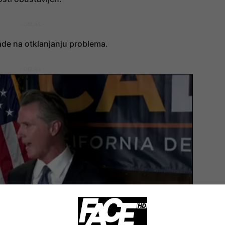
- OGLAS -
rade na otklanjanju problema.
- OGLAS -