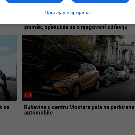
Izdvojeno
Upravljanje opcijama
 EU,
VIDEO Ajatolah Modžtaba Hamnei prvi put
snimljen u javnosti? Iranski mediji objavili
snimak, spekuliše se o njegovom zdravlju
BiH
k se
Ruševina u centru Mostara pala na parkirane
automobile