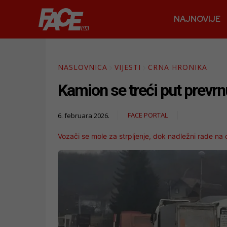
NAJNOVIJE
NASLOVNICA
VIJESTI
CRNA HRONIKA
Kamion se treći put prevr
FACE PORTAL
6. februara 2026.
Vozači se mole za strpljenje, dok nadležni rade na