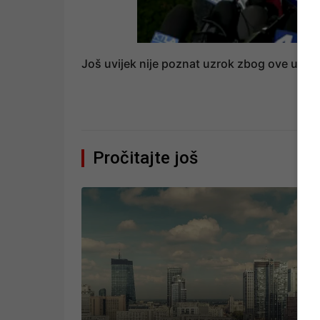
Još uvijek nije poznat uzrok zbog ove učes
Pročitajte još