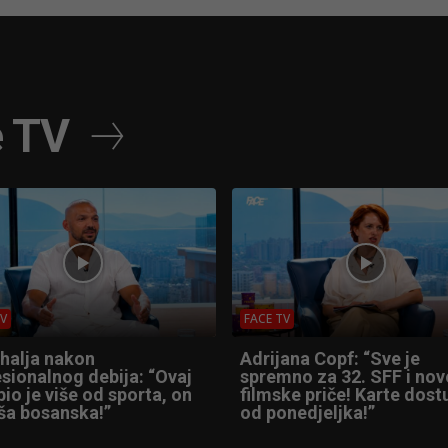
e TV
TV
FACE TV
Shalja nakon
Adrijana Copf: “Sve je
sionalnog debija: “Ovaj
spremno za 32. SFF i nov
io je više od sporta, on
filmske priče! Karte dos
ša bosanska!”
od ponedjeljka!”