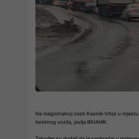
Na magistralnoj cesti Kaonik-Vitez u mjestu 
teretnog vozila, javlja BIHAMK.
Također su dodali da je saobraćaj u potpuno