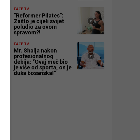
FACE TV
“Reformer Pilates”:
Zašto je cijeli svijet
poludio za ovom
spravom?!
FACE TV
Mr. Shalja nakon
profesionalnog
debija: “Ovaj meč bio
je više od sporta, on je
duša bosanska!”