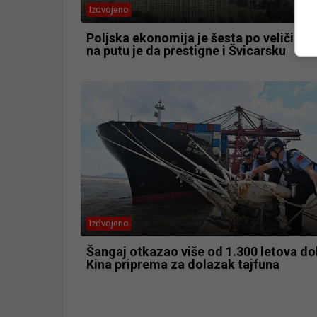
Izdvojeno
Poljska ekonomija je šesta po veličini u
na putu je da prestigne i Švicarsku
Izdvojeno
Šangaj otkazao više od 1.300 letova do
Kina priprema za dolazak tajfuna