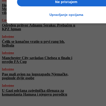
Izdvojeno
Ne pristajem
Horor na Manhattanu: Pijani vozač
Mercedesom usmrtio dvije osobe i povrijedio
više ljudi!
Upravljanje opcijama
Crna hronika
Određen pritvor Adnanu Šeraku: Prebačen u
KPZ Igman
Izdvojeno
Čelik se konačno vratio u prvi rang bh.
fudbala
Izdvojeno
Manchester City savladao Chelsea u finalu i
osvojio FA Cup
Izdvojeno
Pao mali avion na jugozapadu Njemačke,
poginule dvije osobe
Izdvojeno
U Gazi održana zajednička dženaza za
komandanta Hamasa i njegovu porodicu