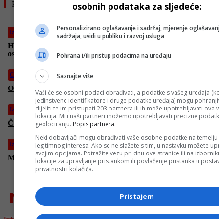
Pročitajte još
osobnih podataka za sljedeće:
Personalizirano oglašavanje i sadržaj, mjerenje oglašavanj
Izdvojeno
sadržaja, uvidi u publiku i razvoj usluga
Horor na Manhattanu: Pijani vozač Mercedesom usmrtio dvije
osobe i povrijedio više ljudi!
Pohrana i/ili pristup podacima na uređaju
Crna hronika
Saznajte više
Određen pritvor Adnanu Šeraku: Prebačen u KPZ Igman
Vaši će se osobni podaci obrađivati, a podatke s vašeg uređaja (ko
jedinstvene identifikatore i druge podatke uređaja) mogu pohranjiv
dijeliti te im pristupati 203 partnera ili ih može upotrebljavati ova
Izdvojeno
lokacija. Mi i naši partneri možemo upotrebljavati precizne podat
Čelik se konačno vratio u prvi rang bh. fudbala
geolociranju.
Popis partnera.
Neki dobavljači mogu obrađivati vaše osobne podatke na temelju
Izdvojeno
legitimnog interesa. Ako se ne slažete s tim, u nastavku možete upr
svojim opcijama. Potražite vezu pri dnu ove stranice ili na izborni
Manchester City savladao Chelsea u finalu i osvojio FA Cup
lokacije za upravljanje pristankom ili povlačenje pristanka u post
privatnosti i kolačića.
najnovije
Pristajem