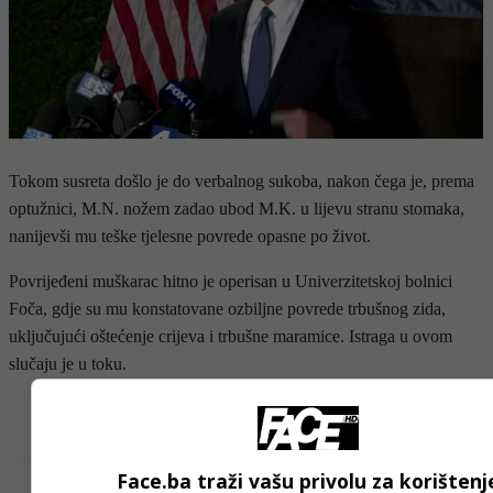
Tokom susreta došlo je do verbalnog sukoba, nakon čega je, prema
optužnici, M.N. nožem zadao ubod M.K. u lijevu stranu stomaka,
nanijevši mu teške tjelesne povrede opasne po život.
Povrijeđeni muškarac hitno je operisan u Univerzitetskoj bolnici
Foča, gdje su mu konstatovane ozbiljne povrede trbušnog zida,
uključujući oštećenje crijeva i trbušne maramice. Istraga u ovom
slučaju je u toku.
- OGLAS -
Face.ba traži vašu privolu za korištenj