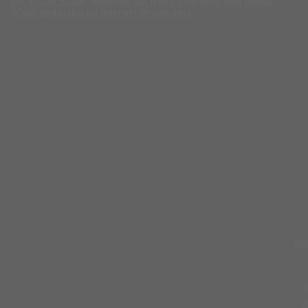
Dr. Hažib Salkić upozorio šta treba provjeriti kod unosa
ličnih podataka na internet stranicama
HA