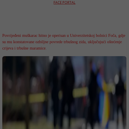
FACE PORTAL
Povrijeđeni muškarac hitno je operisan u Univerzitetskoj bolnici Foča, gdje
su mu konstatovane ozbiljne povrede trbušnog zida, uključujući oštećenje
crijeva i trbušne maramice.