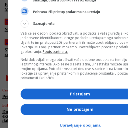
sadržaja, uvidi u publiku i razvoj usluga
Federalna uprava policije preuzela istragu o ubistvu Dženana
Memića
Pohrana i/ili pristup podacima na uređaju
Crna hronika
Saznajte više
Nesreća u Tuzli, povrijeđena tri pješaka
Vaši će se osobni podaci obrađivati, a podatke s vašeg uređaja (ko
jedinstvene identifikatore i druge podatke uređaja) mogu pohranjiv
Crna hronika
dijeliti te im pristupati 203 partnera ili ih može upotrebljavati ova
lokacija. Mi i naši partneri možemo upotrebljavati precizne podat
STRAVIČNA NESREĆA u Brazilu! Zapalio se balon na vrući
geolociranju.
Popis partnera.
zrak, poginulo osam osoba
Neki dobavljači mogu obrađivati vaše osobne podatke na temelju
legitimnog interesa. Ako se ne slažete s tim, u nastavku možete upr
svojim opcijama. Potražite vezu pri dnu ove stranice ili na izborni
najnovije
lokacije za upravljanje pristankom ili povlačenje pristanka u post
privatnosti i kolačića.
Crna hronika
Pristajem
Pet osoba povrijeđeno u sudaru kod Kalesije
BiH
Ne pristajem
Dodik napao članove SDS-a, stigao mu
ekspresan odgovor: “Opasnost si ti sa svojim
dahijama”
Upravljanje opcijama