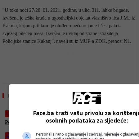
“U toku noći 27/28. 01. 2021. godine, u ulici 311. lahke brigade,
izvršena je teška krađa u ugostiteljski objekat vlasništvo lica J.M., iz
Kaknja, kojom prilikom je otuđeno pečeno janje i šest paketa
svježeg pilećeg mesa. Izvršen je uviđaj od strane istražitelja
Policijske stanice Kakanj”, naveli su iz MUP-a ZDK, prenosi N1.
- OGLAS -
Pročitajte još
Face.ba traži vašu privolu za korištenj
Crna hronika
osobnih podataka za sljedeće:
Pet osoba povrijeđeno u sudaru kod Kalesije
Personalizirano oglašavanje i sadržaj, mjerenje oglašavanj
Crna hronika