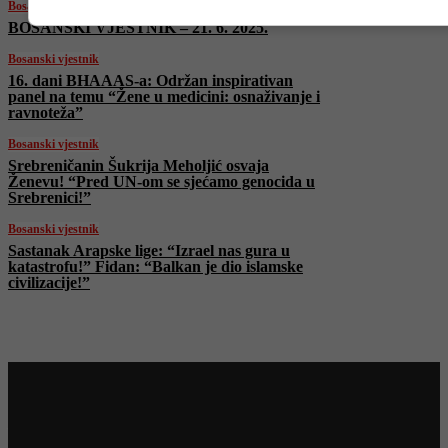
Bosanski vjestnik
BOSANSKI VJESTNIK – 21. 6. 2025.
Bosanski vjestnik
16. dani BHAAAS-a: Održan inspirativan
panel na temu “Žene u medicini: osnaživanje i
ravnoteža”
Bosanski vjestnik
Srebreničanin Šukrija Meholjić osvaja
Ženevu! “Pred UN-om se sjećamo genocida u
Srebrenici!”
Bosanski vjestnik
Sastanak Arapske lige: “Izrael nas gura u
katastrofu!” Fidan: “Balkan je dio islamske
civilizacije!”
Najnovije na Face TV